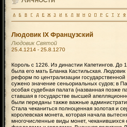
А
Б
В
Г
Д
Е
Ж
З
И
К
Л
М
Н
О
П
Р
С
Т
У
Ф
Людовик IX Французский
Людовик Святой
25.4.1214 - 25.8.1270
Король с 1226. Из династии Капетингов. До 
была его мать Бланка Кастильская. Людовик 
реформ по централизации государственной 
сужено значение сеньориальных судов; в П
особая судебная палата (названная позже п
ставшая в государстве высшей апелляционн
были переданы также важные администрати
Стала чеканиться полноценная золотая и с
королевская монета, которая начала вытесн
многочисленные виды монет, чеканившихся