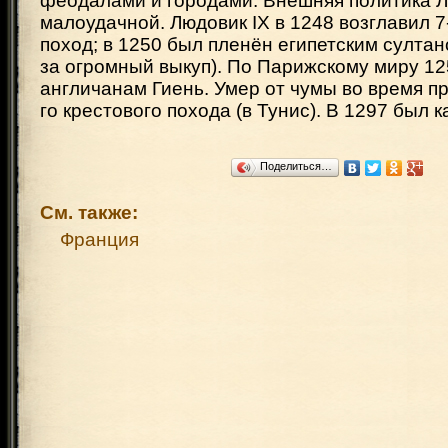
феодалами и городами. Внешняя политика Л
малоудачной. Людовик IX в 1248 возглавил 7
поход; в 1250 был пленён египетским султа
за огромный выкуп). По Парижскому миру 12
англичанам Гиень. Умер от чумы во время пр
го крестового похода (в Тунис). В 1297 был 
Поделиться…
См. также:
Франция