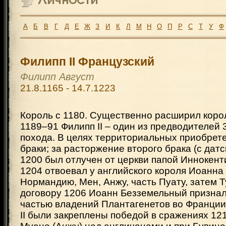
А
Б
В
Г
Д
Е
Ж
З
И
К
Л
М
Н
О
П
Р
С
Т
У
Ф
Филипп II Французский
Филипп Август
21.8.1165 - 14.7.1223
Король с 1180. Существенно расширил коро
1189–91 Филипп II – один из предводителей 3
похода. В целях территориальных приобрет
браки; за расторжение второго брака (с датс
1200 был отлучен от церкви папой Иннокенти
1204 отвоевал у английского короля Иоанна
Нормандию, Мен, Анжу, часть Пуату, затем Т
договору 1206 Иоанн Безземельный призна
частью владений Плантагенетов во Франции
II были закреплены победой в сражениях 121