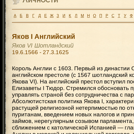
А
Б
В
Г
Д
Е
Ж
З
И
К
Л
М
Н
О
П
Р
С
Т
У
Ф
Яков I Английский
Яков VI Шотландский
19.6.1566 - 27.3.1625
Король Англии с 1603. Первый из династии 
английском престоле (с 1567 шотландский к
Якова VI). На английский престол вступил п
Елизаветы I Тюдор. Стремился обосновать п
управлять страной без сотрудничества с па
Абсолютистская политика Якова I, характер
растущей религиозной нетерпимостью по о
пуританам, введением новых налогов и при
займов, нерегулярным созывом парламента,
сближением с католической Испанией — гл