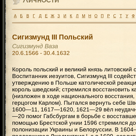
А
Б
В
Г
Д
Е
Ж
З
И
К
Л
М
Н
О
П
Р
С
Т
У
Ф
Сигизмунд III Польский
Сигизмунд Ваза
20.6.1566 - 30.4.1632
Король польский и великий князь литовский с
Воспитанник иезуитов, Сигизмунд III содейс
утверждению в Польше католической реакц
король шведский; стремился восстановить 
(низложен в ходе национального восстания,
герцогом Карлом). Пытался вернуть себе Шв
1600—11, 1617—1620, 1621—29 вёл неудачн
—20 помог Габсбургам в борьбе с восставше
помощью Брестской унии 1596 стремился до
полонизации Украины и Белоруссии. В 160