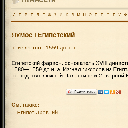
А
Б
В
Г
Д
Е
Ж
З
И
К
Л
М
Н
О
П
Р
С
Т
У
Ф
Яхмос I Египетский
неизвестно - 1559 до н.э.
Египетский фараон, основатель XVIII династ
1580—1559 до н. э. Изгнал гиксосов из Египт
господство в южной Палестине и Северной 
Поделиться…
См. также:
Египет Древний