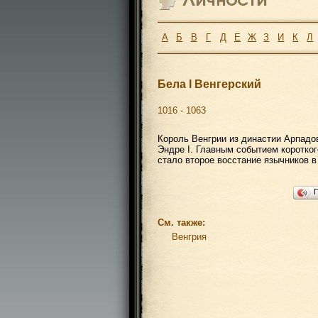
А
Б
В
Г
Д
Е
Ж
З
И
К
Л
Бела I Венгерский
1016 - 1063
Король Венгрии из династии Арпадов
Эндре I. Главным событием коротко
стало второе восстание язычников в 
См. также:
Венгрия