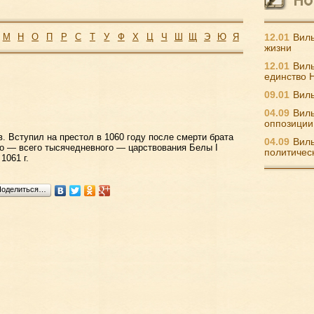
М
Н
О
П
Р
С
Т
У
Ф
Х
Ц
Ч
Ш
Щ
Э
Ю
Я
12.01
Виль
жизни
12.01
Виль
единство 
09.01
Виль
04.09
Виль
оппозиции
. Вступил на престол в 1060 году после смерти брата
04.09
Виль
го — всего тысячедневного — царствования Белы I
политичес
1061 г.
Поделиться…