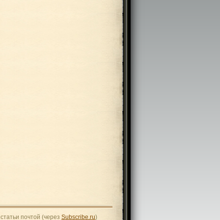
статьи почтой (через
Subscribe.ru
)