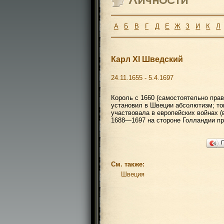
А
Б
В
Г
Д
Е
Ж
З
И
К
Л
Карл XI Шведский
24.11.1655 - 5.4.1697
Король с 1660 (самостоятельно прав
установил в Швеции абсолютизм; то
участвовала в европейских войнах (
1688—1697 на стороне Голландии пр
См. также:
Швеция