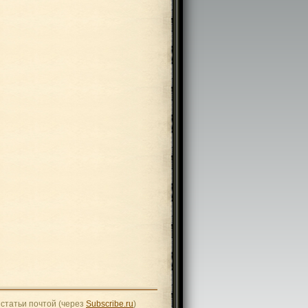
статьи почтой (через
Subscribe.ru
)