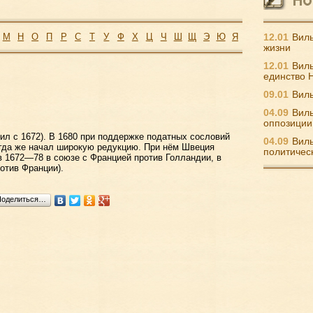
М
Н
О
П
Р
С
Т
У
Ф
Х
Ц
Ч
Ш
Щ
Э
Ю
Я
12.01
Виль
жизни
12.01
Виль
единство 
09.01
Виль
04.09
Виль
оппозиции
ил с 1672). В 1680 при поддержке податных сословий
04.09
Виль
гда же начал широкую редукцию. При нём Швеция
политичес
в 1672—78 в союзе с Францией против Голландии, в
отив Франции).
Поделиться…