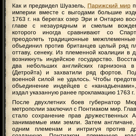
Как и предвидел Шуазель,
Парижский мир
п
империи вместе с выгодами большие изд
1763 г. на берегах озер Эри и Онтарио во
главе с незаурядным и смелым вожде
которого иногда сравнивают со Спар
преодолеть традиционные межплеменные
объединил против британцев целый ряд п
оттаву, сенеку. Из племенной коалиции в
возникнуть индейское государство. Восст
два небольших английских гарнизона в
(Детройта) и захватили ряд фортов. По
военной силой не удалось. Чтобы предотв
объединение индейцев с «канадьенами»
издал указанную ранее прокламацию 1763 г.
После двухлетних боев губернатор Мю
метрополии заключил с Понтиаком мир. Гла
стало сохранение прав дружественных А
занимаемые ими земли. Затем англичане, 
одним племенам и интригуя против др
созданную Понтиаком племенную коал