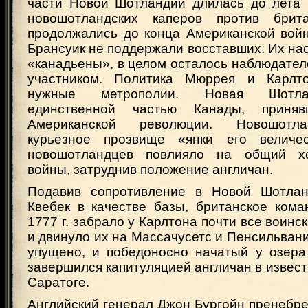
части Новой Шотландии длилась до лета 
новошотландских каперов против брита
продолжались до конца Американской войн
Брансуик не поддержали восставших. Их на
«канадьены», в целом осталось наблюдател
участником. Политика Мюррея и Карлт
нужные метрополии. Новая Шотла
единственной частью Канады, приня
Американской революции. Новошотл
курьезное прозвище «янки его величес
новошотландцев повлияло на общий х
войны, затруднив положение англичан.
Подавив сопротивление в Новой Шотлан
Квебек в качестве базы, британское кома
1777 г. забрало у Карлтона почти все воинс
и двинуло их на Массачусетс и Пенсильван
упущено, и победоносно начатый у озер
завершился капитуляцией англичан в извес
Саратоге.
Английский генерал Джон Бургойн пренебр