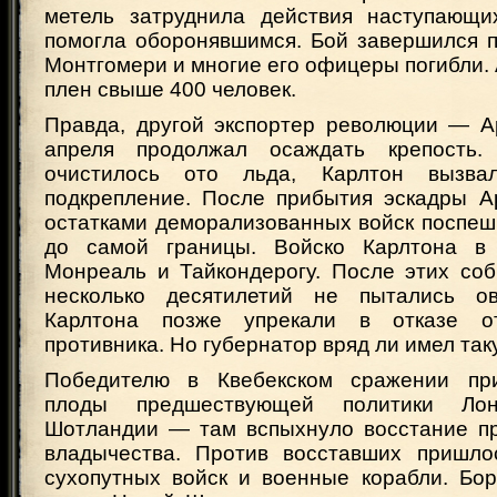
метель затруднила действия наступающи
помогла оборонявшимся. Бой завершился п
Монтгомери и многие его офицеры погибли. 
плен свыше 400 человек.
Правда, другой экспортер революции — А
апреля продолжал осаждать крепость
очистилось ото льда, Карлтон вызва
подкрепление. После прибытия эскадры А
остатками деморализованных войск поспеш
до самой границы. Войско Карлтона в
Монреаль и Тайкондерогу. После этих со
несколько десятилетий не пытались ов
Карлтона позже упрекали в отказе о
противника. Но губернатор вряд ли имел та
Победителю в Квебекском сражении пр
плоды предшествующей политики Ло
Шотландии — там вспыхнуло восстание пр
владычества. Против восставших пришло
сухопутных войск и военные корабли. Бор