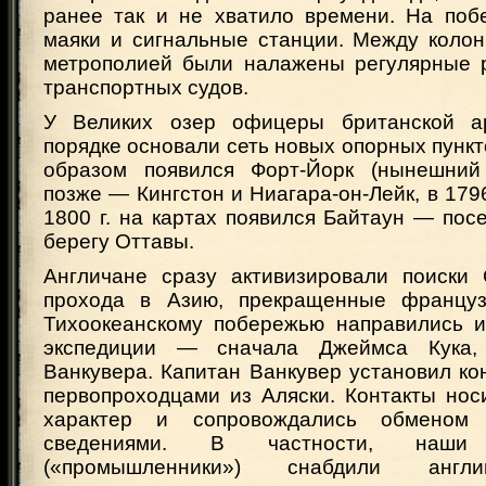
ранее так и не хватило времени. На поб
маяки и сигнальные станции. Между колон
метрополией были налажены регулярные 
транспортных судов.
У Великих озер офицеры британской 
порядке основали сеть новых опорных пункто
образом появился Форт-Йорк (нынешний 
позже — Кингстон и Ниагара-он-Лейк, в 1796
1800 г. на картах появился Байтаун — пос
берегу Оттавы.
Англичане сразу активизировали поиски 
прохода в Азию, прекращенные француз
Тихоокеанскому побережью направились и
экспедиции — сначала Джеймса Кука,
Ванкувера. Капитан Ванкувер установил ко
первопроходцами из Аляски. Контакты но
характер и сопровождались обменом 
сведениями. В частности, наши 
(«промышленники») снабдили англи