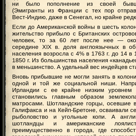
ни было пополнение из своей бывш
(Эмигранты из Франции с тех пор отправ
Вест-Индию, даже в Сенегал, но крайне редк
Если до Американской войны в шесть коло
жительство прибыло с Британских острово
человек, то за 60 лет после нее — око
середине XIX в. доля англоязычных в о
населения возросла с 4% в 1763 г. до 14 в 
1850 г. Из большинства населения «канадь
в меньшинство. А удельный вес индейцев ст
Вновь прибывшие не могли занять в колон
одной и той же социальной ниши. Напри
Ирландии с ее крайне низким уровнем 
становились главным образом землекопа
матросами. Шотландские горцы, осевшие в
Галифакса и на Кейп-Бретоне, осваивали се
рыболовство и угольные копи. А англи
шотландцы и американские лоялист
преимущественно в города, где способс