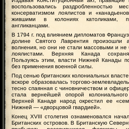
Издавая Конституционный акт, правящие 
воспользовались раздробленностью мес
консерватизмом лоялистов и «канадьено
жившими в колониях католиками, п
англиканцами.
В 1794 г. под влиянием дипломатов Француз
долине Святого Лаврентия произошли а
волнения, но они не стали массовыми и н
лоялистами. Верхняя Канада сохраня
Пользуясь этим, власти Нижней Канады п
без применения военной силы.
Под сенью британских колониальных власте
вскоре образовалась торгово-землевладель
тесно спаянная с чиновничеством и офице
стала вернейшей опорой колониального
Верхней Канаде народ окрестил ее «сем
Нижней — «дворцовой гвардией».
Конец XVIII столетия ознаменовался нача
Британских островов. В Британскую Север