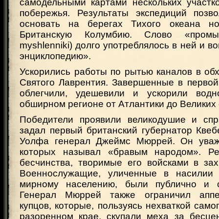
самодельными картами нескольких участко
побережья. Результаты экспедиций позв
основать на берегах Тихого океана 
Британскую Колумбию. Слово «промыш
myshlenniki) долго употреблялось в ней и в
энциклопедию».
Ускорились работы по рытью каналов в об
Святого Лаврентия. Завершенные в первой 
облегчили, удешевили и ускорили вод
обширном регионе от Атлантики до Великих 
Победители проявили великодушие и спр
задал первый британский губернатор Кве
Уолфа генерал Джеймс Мюррей. Он уваж
которых называл «бравым народом». Ре
бесчинства, творимые его войсками в зах
Военнослужащие, уличенные в насилии
мирному населению, были публично и с
Генерал Мюррей также ограничил аппе
купцов, которые, пользуясь нехваткой само
разоренном крае, скупали меха за бесце