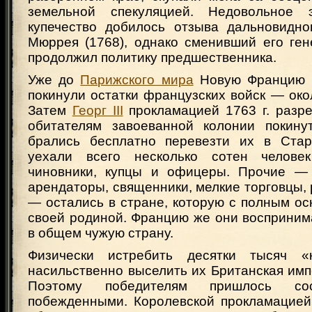
земельной спекуляцией. Недовольное 
купечество добилось отзыва дальновидно
Мюррея (1768), однако сменивший его ген
продолжил политику предшественника.
Уже до
Парижского мира
Новую Францию б
покинули остатки французских войск — окол
Затем
Георг III
прокламацией 1763 г. разр
обитателям завоеванной колонии покину
брались бесплатно перевезти их в Стар
уехали всего несколько сотен челове
чиновники, купцы и офицеры. Прочие — 
арендаторы, священники, мелкие торговцы,
— остались в стране, которую с полным о
своей родиной. Францию же они восприним
в общем чужую страну.
Физически истребить десятки тысяч «
насильственно выселить их Британская имп
Поэтому победителям пришлось сос
побежденными. Королевской прокламацией 