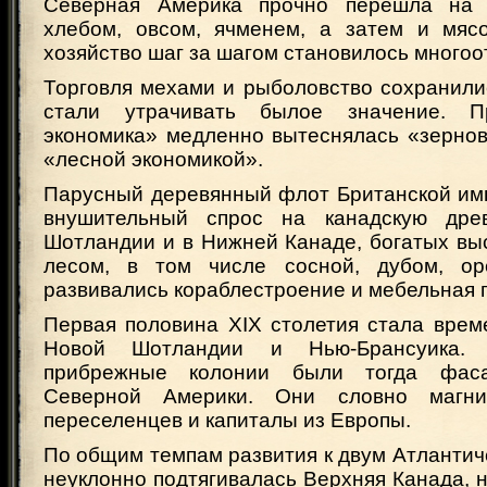
Северная Америка прочно перешла на 
хлебом, овсом, ячменем, а затем и мяс
хозяйство шаг за шагом становилось много
Торговля мехами и рыболовство сохранили
стали утрачивать былое значение. П
экономика» медленно вытеснялась «зернов
«лесной экономикой».
Парусный деревянный флот Британской им
внушительный спрос на канадскую дре
Шотландии и в Нижней Канаде, богатых вы
лесом, в том числе сосной, дубом, ор
развивались кораблестроение и мебельная
Первая половина XIX столетия стала врем
Новой Шотландии и Нью-Брансуика.
прибрежные колонии были тогда фаса
Северной Америки. Они словно магни
переселенцев и капиталы из Европы.
По общим темпам развития к двум Атланти
неуклонно подтягивалась Верхняя Канада, 