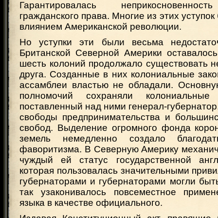
Гарантировалась неприкосновенност
гражданского права. Многие из этих уступок
влиянием Американской революции.
Но уступки эти были весьма недостато
Британской Северной Америки оставалос
шесть колоний продолжало существовать н
друга. Созданные в них колониальные зак
ассамблеи властью не обладали. Основну
полномочий сохраняли колониальные
поставленный над ними генерал-губернатор
свободы предпринимательства и большинс
свобод. Выделение огромного фонда коро
земель немедленно создало благода
фаворитизма. В Северную Америку механич
чуждый ей статус государственной англ
которая пользовалась значительными приви
губернаторами и губернаторами могли быт
так узаконивалось повсеместное примен
языка в качестве официального.