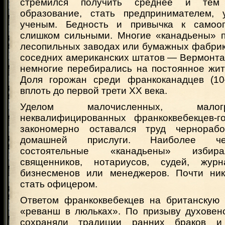
стремился получить среднее и тем
образование, стать предпринимателем, 
ученым. Бедность и привычка к самоо
слишком сильными. Многие «канадьены» 
лесопильных заводах или бумажных фабрик
соседних американских штатов — Вермонта
немногие перебирались на постоянное жит
Доля горожан среди франкоканадцев (1
вплоть до первой трети XX века.
Уделом малочисленных, мало
неквалифицированных франкоквебекцев-
закономерно оставался труд чернорабоч
домашней прислуги. Наиболее ч
состоятельные «канадьены» избир
священников, нотариусов, судей, жур
бизнесменов или менеджеров. Почти ник
стать офицером.
Ответом франкоквебекцев на британскую
«реванш в люльках». По призыву духовен
сохраняли традиции ранних браков и