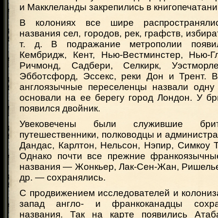
и Макклеланды закрепились в книгопечатании
В колониях все шире распространяли
названия сел, городов, рек, графств, избир
т. д. В подражание метрополии появи
Кембридж, Кент, Нью-Вестминстер, Нью-Гл
Ричмонд, Садбери, Селкирк, Уэстморле
Эбботсфорд, Эссекс, реки Дон и Трент. 
англоязычные переселенцы назвали одну
основали на ее берегу город Лондон. У б
появился двойник.
Увековечены были служившие брит
путешественники, полководцы и администр
Дандас, Карлтон, Нельсон, Нэпир, Симкоу 
Однако почти все прежние франкоязычны
названия — Жонкьер, Лак-Сен-Жан, Ришелье
др. — сохранялись.
С продвижением исследователей и колониз
запад англо- и франкоканадцы сохра
названия. Так на карте появились Атаба