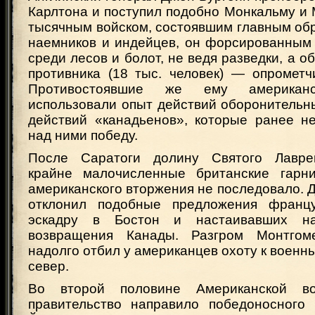
Карлтона и поступил подобно Монкальму и 
тысячным войском, состоявшим главным об
наемников и индейцев, он форсированным
среди лесов и болот, не ведя разведки, а о
противника (18 тыс. человек) — опрометч
Противостоявшие же ему американс
использовали опыт действий оборонительн
действий «канадьенов», которые ранее н
над ними победу.
После Саратоги долину Святого Лавре
крайне малочисленные британские гарни
американского вторжения не последовало.
отклонил подобные предложения францу
эскадру в Бостон и настаивавших на
возвращения Канады. Разгром Монтго
надолго отбил у американцев охоту к военн
север.
Во второй половине Американской во
правительство направило победоносного