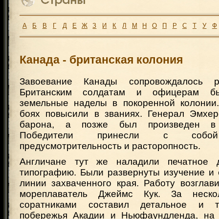
А
Б
В
Г
Д
Е
Ж
З
И
К
Л
М
Н
О
П
Р
С
Т
У
Ф
Канада - британская колония
Завоевание Канады сопровождалось р
Британским солдатам и офицерам б
земельные наделы в покоренной колонии
боях повысили в званиях. Генерал Эмхер
барона, а позже был произведен в
Победители принесли с собой 
предусмотрительность и расторопность.
Англичане тут же наладили печатное
типографию. Были развернуты изучение и 
линии захваченного края. Работу возглав
мореплаватель Джеймс Кук. За неск
соратниками составил детальное и т
побережья Акадии и Ньюфаундленда, на 