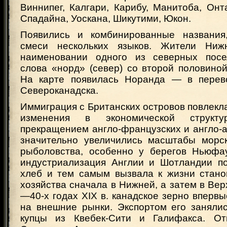
Виннипег, Калгари, Карибу, Манитоба, Онт
Спадайна, Уоскана, Шикутими, Юкон.
Появились и комбинированные названия
смеси нескольких языков. Жители Ни
наименовании одного из северных посе
слова «норд» (север) со второй половино
На карте появилась Норанда — в перево
Североканадска.
Иммиграция с Британских островов повлекл
изменения в экономической структ
прекращением англо-французских и англо-
значительно увеличились масштабы морск
рыболовства, особенно у берегов Ньюфа
индустриализация Англии и Шотландии п
хлеб и тем самым вызвала к жизни стано
хозяйства сначала в Нижней, а затем в Вер
—40-х годах XIX в. канадское зерно впервы
на внешние рынки. Экспортом его занялис
купцы из Квебек-Сити и Галифакса. От