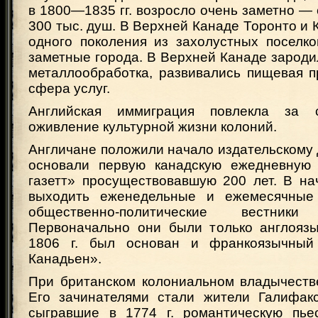
в 1800—1835 гг. возросло очень заметно — 
300 тыс. душ. В Верхней Канаде Торонто и К
одного поколения из захолустных поселко
заметные города. В Верхней Канаде зароди
металлообработка, развивались пищевая 
сфера услуг.
Английская иммиграция повлекла за
оживление культурной жизни колоний.
Англичане положили начало издательскому де
основали первую канадскую ежедневную 
газетт» просуществовавшую 200 лет. В на
выходить еженедельные и ежемесячные
общественно-политические вестни
Первоначально они были только англояз
1806 г. был основан и франкоязычны
Канадьен».
При британском колониальном владычестве
Его зачинателями стали жители Галифак
сыгравшие в 1774 г. романтическую пье