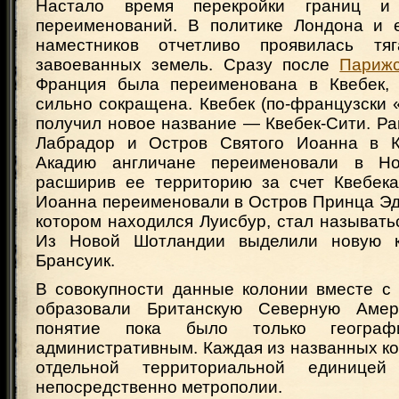
Настало время перекройки границ и 
переименований. В политике Лондона и 
наместников отчетливо проявилась тя
завоеванных земель. Сразу после
Парижс
Франция была переименована в Квебек, 
сильно сокращена. Квебек (по-французски 
получил новое название — Квебек-Сити. Ра
Лабрадор и Остров Святого Иоанна в К
Акадию англичане переименовали в Н
расширив ее территорию за счет Квебека
Иоанна переименовали в Остров Принца Эд
котором находился Луисбур, стал называть
Из Новой Шотландии выделили новую 
Брансуик.
В совокупности данные колонии вместе 
образовали Британскую Северную Амер
понятие пока было только географ
административным. Каждая из названных к
отдельной территориальной единицей
непосредственно метрополии.