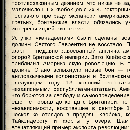
противозаконным деянием, что никак не з
малочисленных квебекцев с их 30-гектарны
поставило преграду экспансии американск
третьих, британские власти обязались 
интересы индейских племен.
Уступки «канадьенам» были сделаны вов
долины Святого Лаврентия не восстало. П
факт — недавно завоеванный англичанам
опорой Британской империи. Зато Квебекск
приблизил Американскую революцию. В т
долине Огайо вспыхнули новые бои — т
англоязычными колонистами и британским
следующем году 13 колоний восстали
независимыми республиками-штатами. Аме
что борются за свободу и самоопределение
еще не порвав до конца с Британией, не
независимости, восставшие в сентябре 1
несколько отрядов в пределы Квебека, к
Тайкондерогу и форты у озера Шам
впечатляющий пример экспорта революции: 