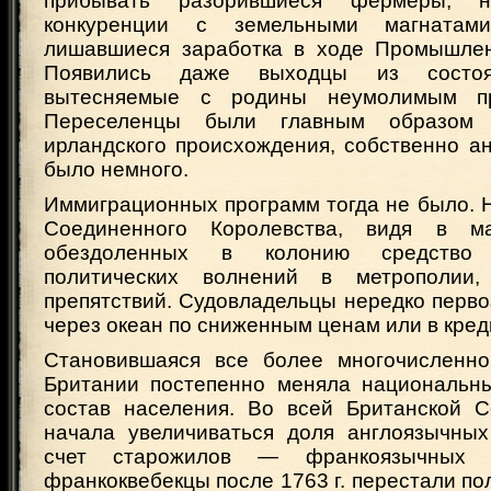
прибывать разорившиеся фермеры, 
конкуренции с земельными магнатами
лишавшиеся заработка в ходе Промышлен
Появились даже выходцы из состоя
вытесняемые с родины неумолимым пр
Переселенцы были главным образом 
ирландского происхождения, собственно а
было немного.
Иммиграционных программ тогда не было. 
Соединенного Королевства, видя в м
обездоленных в колонию средство 
политических волнений в метрополии
препятствий. Судовладельцы нередко перв
через океан по сниженным ценам или в кред
Становившаяся все более многочисленно
Британии постепенно меняла национальн
состав населения. Во всей Британской 
начала увеличиваться доля англоязычных
счет старожилов — франкоязычных к
франкоквебекцы после 1763 г. перестали пол