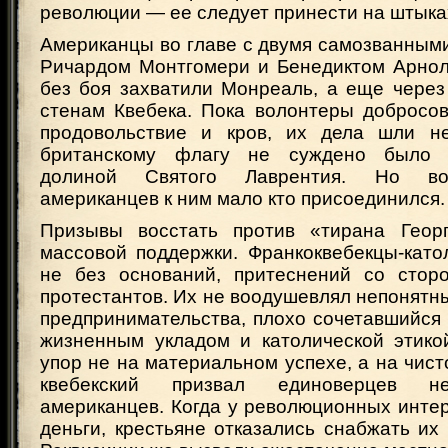
революции — ее следует принести на штыка
Американцы во главе с двумя самозванным
Ричардом Монтгомери и Бенедиктом Арно
без боя захватили Монреаль, а еще через
стенам Квебека. Пока волонтеры добросов
продовольствие и кров, их дела шли не
британскому флагу не суждено было 
долиной Святого Лаврентия. Но во
американцев к ним мало кто присоединился.
Призывы восстать против «тирана Георг
массовой поддержки. Франкоквебекцы-като
не без оснований, притеснений со стор
протестантов. Их не воодушевлял непонятн
предпринимательства, плохо сочетавшийся
жизненным укладом и католической этикой
упор не на материальном успехе, а на чист
квебекский призвал единоверцев н
американцев. Когда у революционных инте
деньги, крестьяне отказались снабжать их