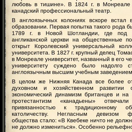
любовь в тишине». В 1824 г. в Монреале
канадский профессиональный театр.
В англоязычных колониях вскоре встал 
образовании. Первая попытка такого рода б
1789 г. в Новой Шотландии, где под п
англиканской церкви на общественные п
открыт Королевский универсальный кол
университета. В 1827 г. крупный делец Тома
в Монреале университет, названный в его че
университету суждено было надолго с
англоязычным высшим учебным заведением
В целом же Нижняя Канада все более от
духовном и хозяйственном развитии 
экономический динамизм британцев и на
протестантизм «канадьены» отвеча
привязанностью к традиционному о
католичеству. Негласным девизом фра
общества стало: «В Квебеке ничто не должн
не должно измениться». Особенно рельефн