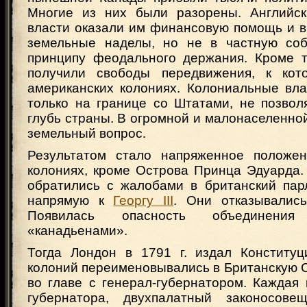
Многие из них были разорены. Английск
власти оказали им финансовую помощь и 
земельные наделы, но не в частную соб
принципу феодального держания. Кроме т
получили свободы передвижения, к кот
американских колониях. Колониальные вла
только на границе со Штатами, не позвол
глубь страны. В огромной и малонаселенно
земельный вопрос.
Результатом стало напряженное положен
колониях, кроме Острова Принца Эдуарда.
обратились с жалобами в британский пар
напрямую к
Георгу III
. Они отказывались
Появилась опасность объединени
«канадьенами».
Тогда Лондон в 1791 г. издал Конституц
колоний переименовывались в Британскую 
во главе с генерал-губернатором. Каждая
губернатора, двухпалатный законосовещ