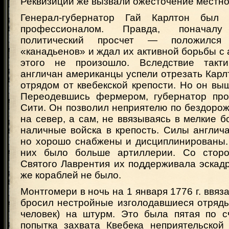
Реквизиции же вызвали ожесточение местно
Генерал-губернатор Гай Карлтон был
профессионалом. Правда, поначал
политический просчет — положился
«канадьенов» и ждал их активной борьбы с
этого не произошло. Вследствие такти
англичан американцы успели отрезать Кар
отрядом от квебекской крепости. Но он вы
Переодевшись фермером, губернатор про
Сити. Он позволил неприятелю по бездоро
на север, а сам, не ввязываясь в мелкие б
наличные войска в крепость. Силы англич
но хорошо снабжены и дисциплинированы. К
них было больше артиллерии. Со стор
Святого Лаврентия их поддерживала эскад
же кораблей не было.
Монтгомери в ночь на 1 января 1776 г. ввяз
бросил нестройные изголодавшиеся отряды
человек) на штурм. Это была пятая по с
попытка захвата Квебека неприятельской