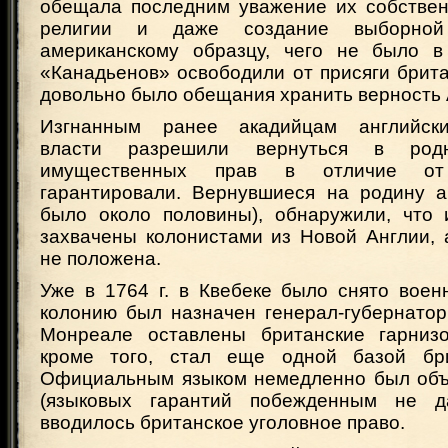
обещала последним уважение их собствен
религии и даже создание выборной
американскому образцу, чего не было в
«Канадьенов» освободили от присяги брит
довольно было обещания хранить верность 
Изгнанным ранее акадийцам английск
власти разрешили вернуться в род
имущественных прав в отличие от
гарантировали. Вернувшиеся на родину а
было около половины), обнаружили, что
захвачены колонистами из Новой Англии, 
не положена.
Уже в 1764 г. в Квебеке было снято воен
колонию был назначен генерал-губернатор
Монреале оставлены британские гарнизо
кроме того, стал еще одной базой бри
Официальным языком немедленно был объ
(языковых гарантий побежденным не д
вводилось британское уголовное право.