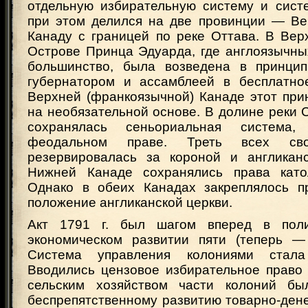
отдельную избирательную систему и систе
при этом делился на две провинции — В
Канаду с границей по реке Оттава. В Вер
Острове Принца Эдуарда, где англоязычны
большинство, была возведена в принцип
губернатором и ассамблеей в бесплатно
Верхней (франкоязычной) Канаде этот при
на необязательной основе. В долине реки 
сохранялась сеньориальная система,
феодальном праве. Треть всех сво
резервировалась за короной и англикан
Нижней Канаде сохранялись права катол
Однако в обеих Канадах закреплялось п
положение англиканской церкви.
Акт 1791 г. был шагом вперед в поли
экономическом развитии пяти (теперь —
Система управления колониями стала
Вводились цензовое избирательное право
сельским хозяйством части колоний бы
беспрепятственному развитию товарно-ден