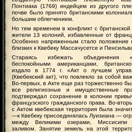
Понтиака (1769) индейцем из другого пл
почве было принято британскими колониал
большим облегчением.
Но тем временем в конфликт с британской
жители 13 колоний, избавленные от франц
Особенно напряженным стало положение 
близких к Квебеку Массачусетсе и Пенсильв
Стараясь избежать объединения «
беспокойными американцами, британско
издало в 1774 г. «Акт о лучшем управ
(Квебекский акт), что повлекло за собой ва
Во-первых, в Акте еще раз торжественно б
все религиозные и имущественные пр
подтверждал сохранение в колонии привы
французского гражданского права. Во-вторы
с Актом квебекская территория была знач
—к Квебеку присоединялась Луизиана — ог
между Великими озерами, Миссисипи 
заливом. Занятие земель на этой террит