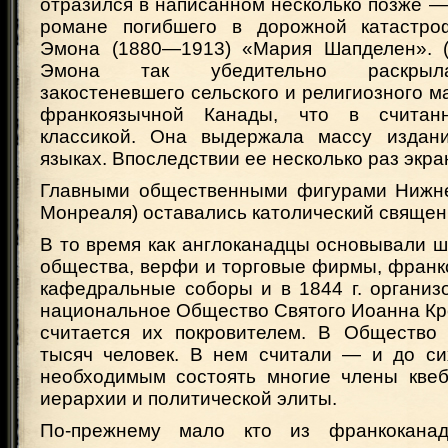
отразился в написанном несколько позже —
романе погибшего в дорожной катастро
Эмона (1880—1913) «Мария Шапделен». (
Эмона так убедительно раскрыл
закостеневшего сельского и религиозного м
франкоязычной Канады, что в считан
классикой. Она выдержала массу издани
языках. Впоследствии ее несколько раз экра
Главными общественными фигурами Нижне
Монреаля) оставались католический священн
В то время как англоканадцы основывали 
общества, верфи и торговые фирмы, франк
кафедральные соборы и в 1844 г. организ
национальное Общество Святого Иоанна Кр
считается их покровителем. В Общество 
тысяч человек. В нем считали — и до с
необходимым состоять многие члены квеб
иерархии и политической элиты.
По-прежнему мало кто из франкоканад