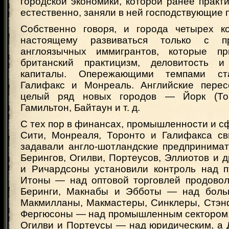
городской экономики, которой ранее практи
естественно, заняли в ней господствующие 
Собственно говоря, и города четырех к
настоящему развиваться только с п
англоязычных иммигрантов, которые п
британский практицизм, деловитость и
капиталы. Опережающими темпами ста
Галифакс и Монреаль. Английские перес
целый ряд новых городов — Йорк (Торо
Гамильтон, Байтаун и т. д.
С тех пор в финансах, промышленности и сф
Сити, Монреаля, Торонто и Галифакса с
задавали англо-шотландские предпринимат
Берингов, Огилви, Портеусов, Эллиотов и д
и Ричардсоны установили контроль над п
Итоны — над оптовой торговлей продовол
Беринги, Макнабы и Эбботы — над больш
Макмилланы, Макмастеры, Синклеры, Стэн
Фергюсоны — над промышленным сектором, 
Огилви и Портеусы — над юридическим, а 