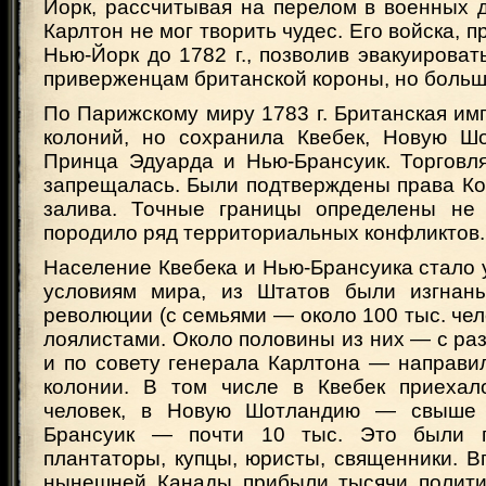
Йорк, рассчитывая на перелом в военных 
Карлтон не мог творить чудес. Его войска, 
Нью-Йорк до 1782 г., позволив эвакуироват
приверженцам британской короны, но больш
По Парижскому миру 1783 г. Британская им
колоний, но сохранила Квебек, Новую Ш
Принца Эдуарда и Нью-Брансуик. Торговл
запрещалась. Были подтверждены права Ко
залива. Точные границы определены не 
породило ряд территориальных конфликтов.
Население Квебека и Нью-Брансуика стало 
условиям мира, из Штатов были изгнаны
революции (с семьями — около 100 тыс. чел
лоялистами. Около половины из них — с р
и по совету генерала Карлтона — направи
колонии. В том числе в Квебек приехал
человек, в Новую Шотландию — свыше 
Брансуик — почти 10 тыс. Это были 
плантаторы, купцы, юристы, священники. 
нынешней Канады прибыли тысячи полити