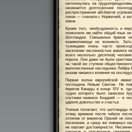
натолкнулись на труднопреодолимы
начинается долгосрочное похоло
распространения айсбергов угрожа
связи — сначала с Норвегией, а за
извне.
Кроме того, необузданность и вер
позволили им найти общий язык н
Шотландии. Смешанных браков не
взаимопомощи не возникло. Зат
туземцами очень часто происхо
население численностью викинги не
всего несколько десятков) челове
пороха. Они даже не были христиан
на такой же ступени общественного
малочисленные наследники Лейфа Сч
оказав никакого влияния на послед
Первая волна европейской имми
поглощена Новым Светом. Не пов
берегов Канады в конце XIV в. о
судно которого было занесено бу
спутники назвали Акадией — в чес
царили довольство и счастье.
Ученые полагают, что шотландцы п
этому времени после гибели посл
отличие от викингов Оркней не по
поселения, а сразу же повернул на
не хватает достоверности. Несомне
смутные и отрывочные сведения 