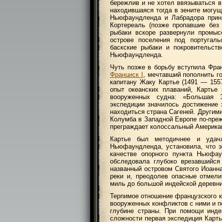
бережлив и не хотел ввязываться в
находившаяся тогда в зените могущ
Ньюфаундленда и Лабрадора приня
Кортереаль (позже пропавшие без
рыбаки вскоре развернули промыс
острове поселения под португа
баскские рыбаки и покровительст
Ньюфаундленда.
Чуть позже в борьбу вступила Фран
Франциск I
, мечтавший пополнить г
капитану Жаку Картье (1491 — 155
опыт океанских плаваний, Карть
вооруженных судна: «Большая 
экспедиции значилось достижение 
находиться страна Сагеней. Другим
Колумба в Западной Европе по-преж
преграждает колоссальный Американ
Картье был методичнее и удачл
Ньюфаундленда, установила, что э
качестве опорного пункта Ньюфау
обследовала глубоко врезавшийся
названный островом Святого Иоанн
реки и, преодолев опасные отмели
миль до большой индейской деревни
Терпимое отношение французского к
вооруженных конфликтов с ними и п
глубине страны. При помощи инде
сложности первая экспедиция Карть