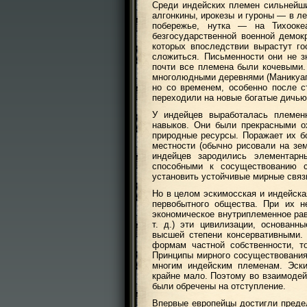
Среди индейских племен сильнейши
алгонкины, ирокезы и гуроны — в л
побережье, нутка — на Тихооке
безгосударственной военной демо
которых впоследствии вырастут го
сложиться. Письменности они не 
почти все племена были кочевыми.
многолюдными деревнями (Маникуагу
но со временем, особенно после с
переходили на новые богатые дичью
У индейцев выработалась племен
навыков. Они были прекрасными о
природные ресурсы. Поражает их бо
местности (обычно рисовали на зем
индейцев зародились элементар
способными к сосуществованию 
установить устойчивые мирные связи
Но в целом эскимосская и индейска
первобытного общества. При их н
экономическое внутриплеменное рав
т. д.) эти цивилизации, основанн
высшей степени консервативными.
формам частной собственности, т
Принципы мирного сосуществования
многим индейским племенам. Эск
крайне мало. Поэтому во взаимодей
были обречены на отступление.
Впервые европейцы достигли преде