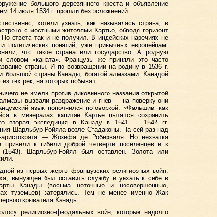
оружение большого деревянного креста и объявление
ем 14 июля 1534 г. прошли без осложнений.
стественно, хотели узнать, как называлась страна, в
встрече с местными жителями Картье, обводя горизонт
. Но ответа так и не получил. В индейских наречиях не
 и политических понятий, уже привычных европейцам.
знали, что такое страна или государство. А родную
и словом «каната». Французы же приняли это часто
звание страны. И по возвращении на родину в 1536 г.
и большой страны Канады, богатой алмазами. Канадой
из тех рек, на которых побывал.
ичего не имели против диковинного названия открытой
 алмазы вызвали раздражение и гнев — на поверку они
анцузский язык пополнился поговоркой: «Фальшив, как
йся в минералах капитан Картье пытался сохранить
го вторая экспедиция в Канаду в 1541 — 1542 гг.
ния Шарльбур-Ройяла возле Стадаконы. На сей раз над
а-аристократа — Жозефа де Роберваля. Но нехватка
е привели к гибели доброй четверти поселенцев и к
(1543). Шарльбур-Ройял был оставлен. Золота или
жили.
дной из первых жертв французских религиозных войн.
ха, вынужден был оставить службу и уехать к себе в
арты Канады (весьма неточные и несовершенные,
ках туземцев) затерялись. Тем не менее именно Жак
 первооткрывателя Канады.
лосу религиозно-феодальных войн, которые надолго