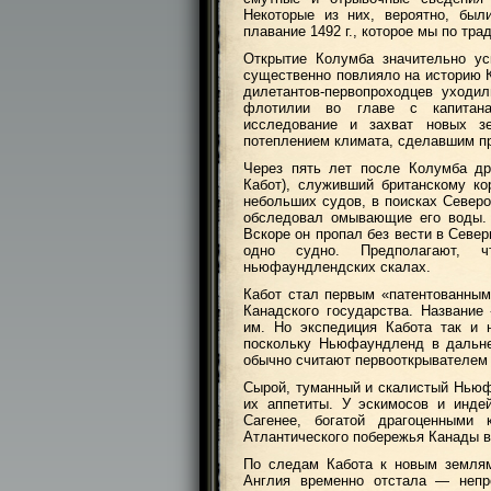
Некоторые из них, вероятно, был
плавание 1492 г., которое мы по тр
Открытие Колумба значительно ус
существенно повлияло на историю 
дилетантов-первопроходцев уход
флотилии во главе с капитана
исследование и захват новых з
потеплением климата, сделавшим п
Через пять лет после Колумба д
Кабот), служивший британскому к
небольших судов, в поисках Север
обследовал омывающие его воды. 
Вскоре он пропал без вести в Север
одно судно. Предполагают, 
ньюфаундлендских скалах.
Кабот стал первым «патентованны
Канадского государства. Названи
им. Но экспедиция Кабота так и 
поскольку Ньюфаундленд в дальне
обычно считают первооткрывателем т
Сырой, туманный и скалистый Ньюфа
их аппетиты. У эскимосов и инд
Сагенее, богатой драгоценными
Атлантического побережья Канады в
По следам Кабота к новым землям
Англия временно отстала — неп