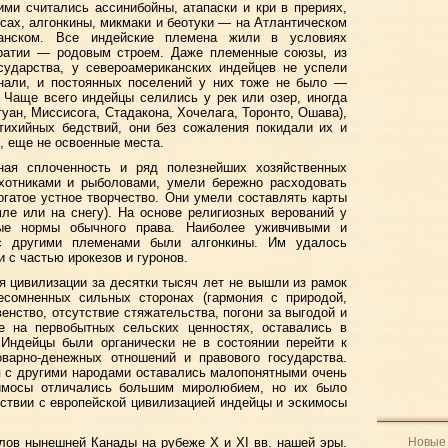
ми считались ассинибойны, атапаски и кри в прериях,
есах, алгонкины, микмаки и беотуки — на Атлантическом
анском. Все индейские племена жили в условиях
кратии — родовым строем. Даже племенные союзы, из
сударства, у североамериканских индейцев не успели
знали, и постоянных поселений у них тоже не было —
 Чаще всего индейцы селились у рек или озер, иногда
ан, Миссисога, Стадакона, Хочелага, Торонто, Ошава),
тихийных бедствий, они без сожаления покидали их и
, еще не освоенные места.
ная сплоченность и ряд полезнейших хозяйственных
хотниками и рыболовами, умели бережно расходовать
гатое устное творчество. Они умели составлять карты
ле или на снегу). На основе религиозных верований у
ные нормы обычного права. Наиболее уживчивыми и
с другими племенами были алгонкины. Им удалось
 с частью ирокезов и гуронов.
я цивилизации за десятки тысяч лет не вышли из рамок
есомненных сильных сторонах (гармония с природой,
енство, отсутствие стяжательства, погони за выгодой и
ые на первобытных сельских ценностях, оставались в
 Индейцы были органически не в состоянии перейти к
оварно-денежных отношений и правового государства.
 с другими народами оставались малопонятными очень
имосы отличались большим миролюбием, но их было
ствии с европейской цивилизацией индейцы и эскимосы
лов нынешней Канады на рубеже X и XI вв. нашей эры.
Новые 