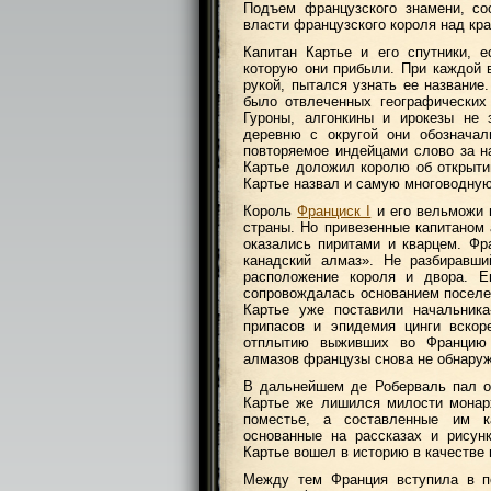
Подъем французского знамени, со
власти французского короля над кра
Капитан Картье и его спутники, е
которую они прибыли. При каждой 
рукой, пытался узнать ее название
было отвлеченных географических
Гуроны, алгонкины и ирокезы не 
деревню с округой они обозначал
повторяемое индейцами слово за на
Картье доложил королю об открыти
Картье назвал и самую многоводную 
Король
Франциск I
и его вельможи н
страны. Но привезенные капитаном
оказались пиритами и кварцем. Фр
канадский алмаз». Не разбиравши
расположение короля и двора. Е
сопровождалась основанием поселе
Картье уже поставили начальник
припасов и эпидемия цинги вскор
отплытию выживших во Францию 
алмазов французы снова не обнару
В дальнейшем де Роберваль пал о
Картье же лишился милости монар
поместье, а составленные им к
основанные на рассказах и рисун
Картье вошел в историю в качестве
Между тем Франция вступила в по