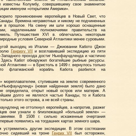
и известны Колумбу, совершившему свое знаменитое
адиции именуем «открытием Америки».
корило проникновение европейцев в Новый Свет, что
Канады. Времена неграмотных и никому не подчиненных
или в прошлое. На смену им шли хорошо оснащенные
ми, наделенными полномочиями правительств на
емель. Путешествия XVI в. облегчались некоторым
риродные условия Северной Атлантики менее суровыми.
ругой выходец из Италии — Джиованни Кабото (Джон
оролю
Генриху VII
и возглавивший экспедицию из пяти
о-Западного прохода достиг Ньюфаундленда и частично
Здесь Кабот обнаружил богатейшие рыбные ресурсы.
ной Атлантике — в Бристоль в 1499 г. вернулось только
что флагманский корабль Кабота разбился на
м» мореплавателем, ступившим на землю современного
е «Ньюфаундленд» (новая найденная земля) было дано
не определила, открыт новый остров или материк. А
йшем долго не являлся частью Канады, то и Кабота
олько этого острова, а не всей страны.
ундленд не оттолкнул европейцев, а напротив, разжег
ейцев они узнали о близлежащей «большой земле» —
 камнями. В 1508 г. сильно искаженные очертания
первые появились на тогдашних картах земного шара.
 устремились другие экспедиции. В этом состязании
рочно сидевший на троне
Генрих VII
был осторожен,