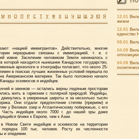
М
Н
О
П
Р
С
Т
У
Ф
Х
Ц
Ч
Ш
Щ
Э
Ю
Я
12.01
Виль
жизни
12.01
Виль
единство 
09.01
Виль
ают «нацией иммигрантов». Действительно, многие
04.09
Виль
тории неразрывно связаны с иммиграцией, т. е. с
оппозиции
ей извне. Заселение человеком Земли начиналось с
в которой находится нынешнее Канадское государство,
04.09
Виль
менные археологи и этнографы полагают, что около 25-
политичес
 племен в поисках лучших жизненных условий перешла по
 на Американском материке. Так было положено начало
Канады эскимосов и индейцев.
укчей и эвенков — остались верны ледяным просторам
ились жить в гармонии с полярной природой. Индейцы,
 двинулись в умеренные широты и за несколько тысяч
рика. Они отдали предпочтение степям (прериям) и
ям у Великих озер и Атлантическому побережью, с его
. Часть индейцев около 7000 г. до нашей эры даже
ящийся ближе к Европе, чем к Азии.
 в Новом Свете индейцев и эскимосов на территории
 порядка 100 тыс. человек. Росту их численности
ы и эпидемии.