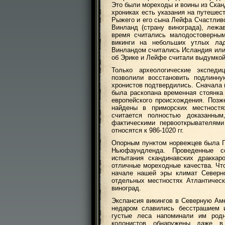
Это были мореходы и воины из Скан
хрониках есть указания на путешес
Рыжего и его сына Лейфа Счастлив
Винланд (страну винограда), леж
время считались малодостоверным
викинги на небольших утлых ла
Винландом считались Исландия или 
об Эрике и Лейфе считали выдумкой
Только археологические экспеди
позволили восстановить подлинну
хронистов подтвердились. Сначала
была раскопана временная стоянка
европейского происхождения. Поз
найдены в приморских местност
считается полностью доказанн
фактическими первооткрывателями
относятся к 986-1020 гг.
Опорным пунктом норвежцев была Г
Ньюфаундленда. Проведенные с
испытания скандинавских драккар
отличные мореходные качества. Что
начале нашей эры климат Северно
отдельных местностях Атлантическ
виноград.
Экспансия викингов в Северную Ам
недаром славились бесстрашием 
густые леса напоминали им род
колонистов обнаружены даже в