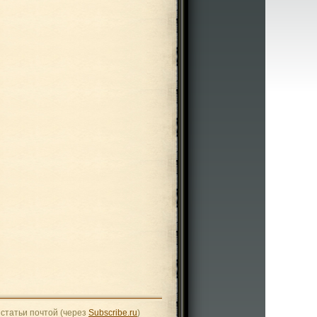
статьи почтой (через
Subscribe.ru
)