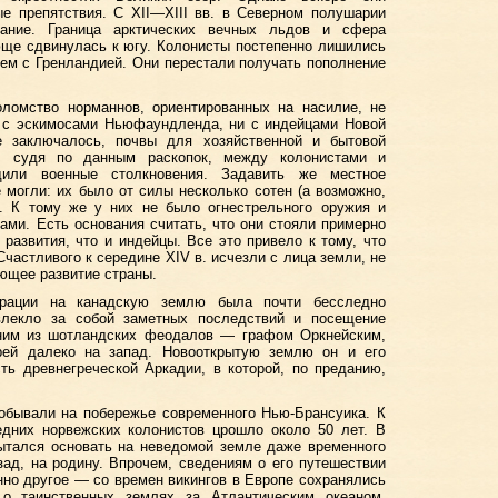
е препятствия. С XII—XIII вв. в Северном полушарии
дание. Граница арктических вечных льдов и сфера
юще сдвинулась к югу. Колонисты постепенно лишились
тем с Гренландией. Они перестали получать пополнение
оломство норманнов, ориентированных на насилие, не
и с эскимосами Ньюфаундленда, ни с индейцами Новой
 заключалось, почвы для хозяйственной и бытовой
о, судя по данным раскопок, между колонистами и
дили военные столкновения. Задавить же местное
 могли: их было от силы несколько сотен (а возможно,
к. К тому же у них не было огнестрельного оружия и
ами. Есть основания считать, что они стояли примерно
 развития, что и индейцы. Все это привело к тому, что
астливого к середине XIV в. исчезли с лица земли, не
ующее развитие страны.
грации на канадскую землю была почти бесследно
лекло за собой заметных последствий и посещение
дним из шотландских феодалов — графом Оркнейским,
рей далеко на запад. Новооткрытую землю он и его
ть древнегреческой Аркадии, в которой, по преданию,
обывали на побережье современного Нью-Брансуика. К
едних норвежских колонистов црошло около 50 лет. В
пытался основать на неведомой земле даже временного
зад, на родину. Впрочем, сведениям о его путешествии
нно другое — со времен викингов в Европе сохранялись
о таинственных землях за Атлантическим океаном.