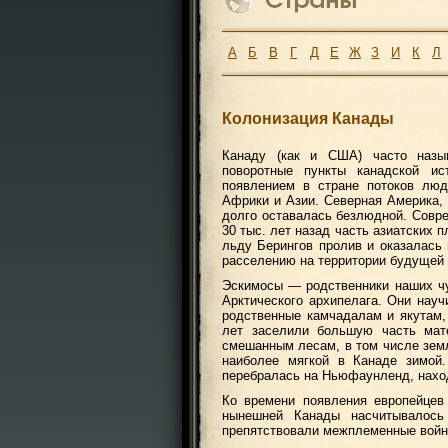
А
Б
В
Г
Д
Е
Ж
З
И
К
Л
Колонизация Канады
Канаду (как и США) часто назыв
поворотные пункты канадской ис
появлением в стране потоков люд
Африки и Азии. Северная Америка, 
долго оставалась безлюдной. Совре
30 тыс. лет назад часть азиатских
льду Берингов пролив и оказалась
расселению на территории будущей 
Эскимосы — родственники наших ч
Арктического архипелага. Они науч
родственные камчадалам и якутам,
лет заселили большую часть мате
смешанным лесам, в том числе земл
наиболее мягкой в Канаде зимой
перебралась на Ньюфаунленд, наход
Ко времени появления европейцев
нынешней Канады насчитывалось
препятствовали межплеменные войн