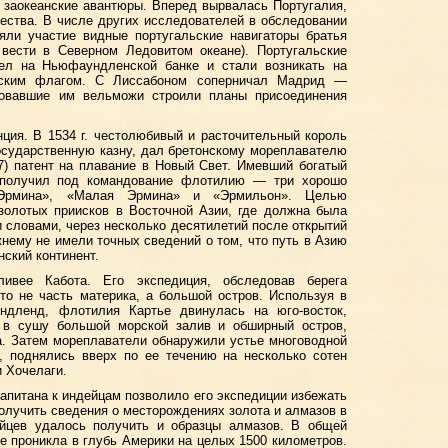
 заокеанские авантюры. Вперед вырвалась Португалия,
ества. В числе других исследователей в обследовании
ли участие видные португальские навигаторы братья
 вести в Северном Ледовитом океане). Португальские
ел на Ньюфаундленской банке и стали возникать на
льским флагом. С Лиссабоном соперничал Мадрид —
вовавшие им вельможи строили планы присоединения
ция. В 1534 г. честолюбивый и расточительный король
осударственную казну, дал бретонскому мореплавателю
7) патент на плавание в Новый Свет. Имевший богатый
е получил под командование флотилию — три хорошо
Эрмина», «Малая Эрмина» и «Эрмильон». Целью
золотых приисков в Восточной Азии, где должна была
и словами, через несколько десятилетий после открытий
нему не имели точных сведений о том, что путь в Азию
ский континент.
ивее Кабота. Его экспедиция, обследовав берега
то не часть материка, а большой остров. Используя в
ндленд, флотилия Картье двинулась на юго-восток,
 в сушу большой морской залив и обширный остров,
а. Затем мореплаватели обнаружили устье многоводной
, поднялись вверх по ее течению на несколько сотен
 Хочелаги.
апитана к индейцам позволило его экспедиции избежать
олучить сведения о месторождениях золота и алмазов в
йцев удалось получить и образцы алмазов. В общей
е проникла в глубь Америки на целых 1500 километров.