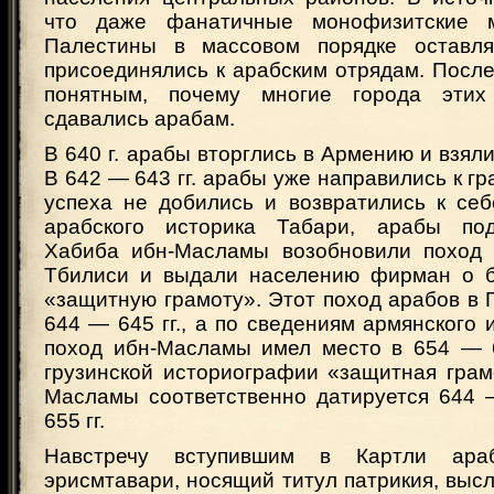
что даже фанатичные монофизитские 
Палестины в массовом порядке оставл
присоединялись к арабским отрядам. После
понятным, почему многие города эти
сдавались арабам.
В 640 г. арабы вторглись в Армению и взяли
В 642 — 643 гг. арабы уже направились к гр
успеха не добились и возвратились к се
арабского историка Табари, арабы по
Хабиба ибн-Масламы возобновили поход 
Тбилиси и выдали населению фирман о б
«защитную грамоту». Этот поход арабов в 
644 — 645 гг., а по сведениям армянского 
поход ибн-Масламы имел место в 654 — 6
грузинской историографии «защитная грам
Масламы соответственно датируется 644
655 гг.
Навстречу вступившим в Картли араб
эрисмтавари, носящий титул патрикия, высл