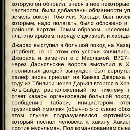
которую он обновил, внеся в нее некоторые
частности, были добавлены обязанности у
земель вокруг Тбилиси. Харадж был позе
которым, надо полагать, было обложено и
районов Картли. Таким образом, население
платило арабам, наряду с джизией, и харадж
Джарах выступил в большой поход на Хаза
Дербент, но на этом его успехи кончилис
Джараха и заменил его Масламой. В727—
через Дарьяльские ворота выступил в Х
проливных дождей вынужден был вернуться
халиф вновь прислал на Кавказ Джараха, 
году из Тбилиси через Дарьял вторгся в Хаз
Аль-Байду, расположенный по нижнему т
ответ хазары организовали большой поход
сообщению Табари, инициатором эт
грузинский «малик» (обычно это слово обоз
этом случае подразумевался картлийски
который послал человека к хакану Хакас
против мусульман. Под командованием сын