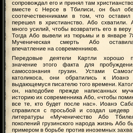
сопровождал его и принял там христианств
вместе с Нерсе в Тбилиси, он был об
соотечественниками в том, что оставил
перешел в христианство. Або схватили.
много усилий, чтобы возвратить его в веру 
Тогда Або вывели из тюрьмы и в январе 78
Мученическая смерть Або оставила
впечатление на современников.
Передовые деятели Картли хорошо п
значение этого факта для пробуждени
самосознания грузин. Устами Самоэл
католикоса, они обратились к Иоанэ
выдающемуся писателю того времени. Катол
он, наподобие прежде написанных муче
историю их современника Або, «чтобы помин
все те, кто будет после нас». Иоанэ Саб
справился с просьбой и создал шедевр 
литературы «Мученичество Або Тбиле
поколений грузинского народа жизнь Або 
примером в борьбе против иноземных захва