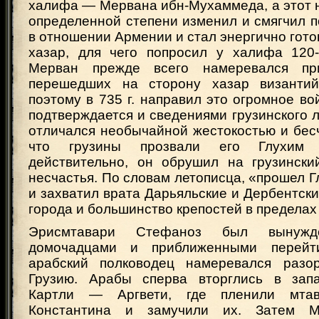
халифа — Мервана ибн-Мухаммеда, а этот 
определенной степени изменил и смягчил 
в отношении Армении и стал энергично готов
хазар, для чего попросил у халифа 120-
Мерван прежде всего намеревался пр
перешедших на сторону хазар византий
поэтому в 735 г. направил это огромное вой
подтверждается и сведениями грузинского 
отличался необычайной жестокостью и бес
что грузины прозвали его Глухим 
действительно, он обрушил на грузинск
несчастья. По словам летописца, «прошел Гл
и захватил врата Дарьяльские и Дербентски
города и большинство крепостей в пределах
Эрисмтавари Стефаноз был вынуж
домочадцами и приближенными перейт
арабский полководец намеревался разо
Грузию. Арабы сперва вторглись в зап
Картли — Аргвети, где пленили мта
Константина и замучили их. Затем М