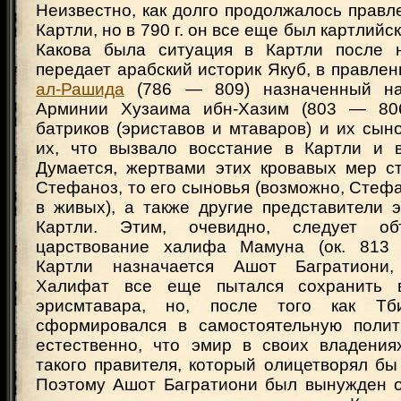
Неизвестно, как долго продолжалось прав
Картли, но в 790 г. он все еще был картлий
Какова была ситуация в Картли после н
передает арабский историк Якуб, в правле
ал-Рашида
(786 — 809) назначенный на
Арминии Хузаима ибн-Хазим (803 — 806
батриков (эриставов и мтаваров) и их сын
их, что вызвало восстание в Картли и 
Думается, жертвами этих кровавых мер с
Стефаноз, то его сыновья (возможно, Стеф
в живых), а также другие представители 
Картли. Этим, очевидно, следует об
царствование халифа Мамуна (ок. 813 г
Картли назначается Ашот Багратиони
Халифат все еще пытался сохранить 
эрисмтавара, но, после того как Тб
сформировался в самостоятельную полит
естественно, что эмир в своих владения
такого правителя, который олицетворял бы
Поэтому Ашот Багратиони был вынужден о