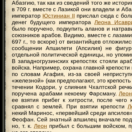
Абазгию, так как из сведений того же истори
в 709 г. вместе с Лазикой они владели и Аба
император
Юстиниан II
прислал сюда с бол
денег будущего императора
Леона Исавр
было поручено, подкупить аланов и натрави
союзников арабов. Видимо, вместе с лазами 
697 г., то вскоре) от византийцев отложилис
сообщении Апшилети (Апсилия) не фигур
отдельной политической единицы, но упомин
В западногрузинских крепостях стояли ара
войска. Например, охрана главной крепости
по словам Агафия, из-за своей неприступ
«железной» (как предполагают, это крепость
течении Кодори, у слияния Чхалтской речк
поручена арабами некоему Фарсману.
Леон
ее взятия прибег к хитрости, после чего
сравнял с землей. При взятии крепости
Л
некий Маринос, «первейший среди апсилов»,
Феофан. Сей знатный апшилец вначале под
но, т. к.
Леон
прибыл с большим войском, п