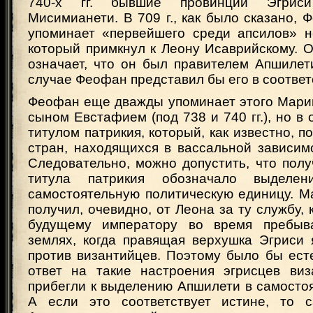
740-х гг. бывшие провинции Эгрис
Мисимианети. В 709 г., как было сказано,
упоминает «первейшего среди апсилов» н
который примкнул к Леону Исаврийскому. 
означает, что он был правителем Апшилети
случае Феофан представил бы его в соотве
Феофан еще дважды упоминает этого Марин
сыном Евстафием (под 738 и 740 гг.), но в 
титулом патрикия, который, как известно, п
стран, находящихся в вассальной зависим
Следовательно, можно допустить, что пол
титула патрикия обозначало выделе
самостоятельную политическую единицу. М
получил, очевидно, от Леона за ту службу, 
будущему императору во время пребыв
землях, когда правящая верхушка Эгриси 
против византийцев. Поэтому было бы ест
ответ на такие настроения эгрисцев виз
прибегли к выделению Апшилети в самосто
А если это соответствует истине, то с