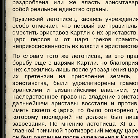
раздроблена или же власть эрисмтавар
собой реальное единство страны.
Грузинский летописец, касаясь учреждени
особо отмечает, что первый же правитель
сместить эриставов Картли с их эриставств,
царя персов и от царя греков грамот
неприкосновенность их власти в эриставств
По словам того же летописца, за это пра
борьбу еще с царями Картли, но благопри
них сложились лишь после упразднения царс
их претензии на присвоение земель,
эриставства, были удовлетворены грамо
иранскими и византийскими властями, у
наследственное право на владение эриста
дальнейшем эриставы восстали и против
иметь своего «царя», то было оговорено 
которому последний не должен был лиша
завоевания. По мнению летописца XI в.,
главной причиной противоречий между царе
он был разрешен после учреждения в Картл