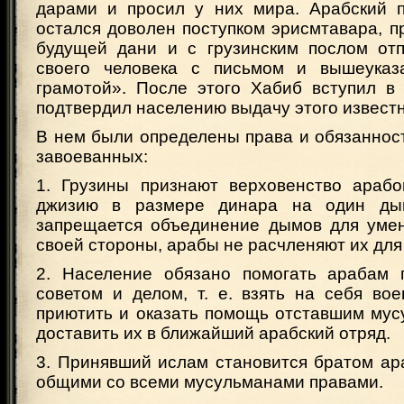
дарами и просил у них мира. Арабский 
остался доволен поступком эрисмтавара, п
будущей дани и с грузинским послом от
своего человека с письмом и вышеуказ
грамотой». После этого Хабиб вступил в
подтвердил населению выдачу этого известн
В нем были определены права и обязаннос
завоеванных:
1. Грузины признают верховенство араб
джизию в размере динара на один ды
запрещается объединение дымов для уме
своей стороны, арабы не расчленяют их для
2. Население обязано помогать арабам 
советом и делом, т. е. взять на себя во
приютить и оказать помощь отставшим мус
доставить их в ближайший арабский отряд.
3. Принявший ислам становится братом ар
общими со всеми мусульманами правами.