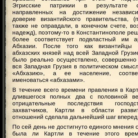
Эгрисские патрикии в результате с
направленных на достижение независи
доверие византийского правительства, (
также не оправдали, в конечном счете, в
надежд), поэтому-то в Константинополе реш
более соответствует подвластный им а
Абхазии. После того как византийцы 
абхазских князей над всей Западной Груз
было реально осуществлено, совершенно 
вся Западная Грузия в политическом смыс
«Абхазию», а ее население, соответ
именоваться «абхазами».
В течение всего времени правления в Кар
длившегося полных два с половиной ве
отрицательные последствия господ
захватчиков, Картли в области разв
отношений сделала дальнейший шаг вперед
По сей день не достигнуто единого мнения о
была ли Картли в течение этого врем