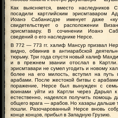
Как выясняется, вместо наследников 
посадили картлийским эрисмтаваром Ада
Иоанэ Сабанисдзе именует даже «кур
свидетельствует о расположении Виз
эрисмтавару. В сочинении Иоанэ Саб
сведений о его наследнике Нерсе.
В 772 — 773 гг. халиф Мансур призвал Нерс
видно, обвинив в антиарабской деятельн
тюрьму. Три года спустя новый халиф Махд
и в прежнем звании отослал в Картли.
эрисмтавари не сумел угодить и новому хал
более на его милость, вступил на путь
арабами. После жестокой битвы с арабами
поражение, Нерсе был вынужден с семь
воинами уйти из Картли через Дарьял к
естественно, надеялся получить помощь д
общего врага — арабов. Но хазары дальше 
пошли. Разочарованный Нерсе вновь собр
конце концов, прибыл в Западную Грузию.