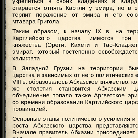
укрепиться в своих владениях в Клард
старается отнять Картли у эмира, но в 
терпит поражение от эмира и его союзн
мтавара Григола.
Таким образом, к началу IX в. на тер
Картлийского царства имеются три с
княжества (Эрети, Кахети и Тао-Кладже
эмират, который постепенно освобождаетс
халифата.
В Западной Грузии на территории быв
царства и зависимых от него политических 
VIII в. образовалось Абхазское княжество, ко
же столетия становится Абхазским ц
объединение попало также Аргветское эри
со времени образования Картлийского царс
провинцией.
Основные этапы политического усиления и
роста Абхазского царства представляют
Вначале правитель Абхазии присоединяет 