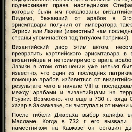
подчеркивает права наследников Стефа
которые были им пожалованы византийск
Видимо, бежавший от арабов в Эгри
эрисмтавари получил от императора такж
Эгриси или Лазики (известный нам последн
страны упоминается под титулом патрикия).
Византийский двор этим актом, несом
превратить картлийского эрисмтавара в 
византийцев и непримиримого врага арабо
Лазики в этом отношении уже нельзя был
известно, что один из последних патрики
помощью арабов избавиться от византийск
результате чего в начале VIII в. последов
между арабами и византийцами на терр
Грузии. Возможно, что еще в 730 г., когда
хазар в Закавказье, он выступал и от имени
После гибели Джараха выбор халифа вн
Масламе. Когда в 732 г. его вызвали 
наместником на Кавказе он оставил дв