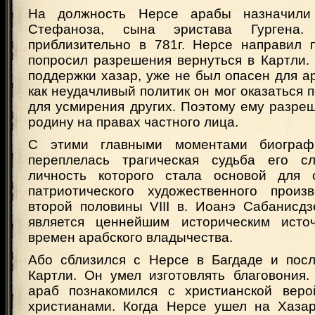
На должность Нерсе арабы назначили
Стефаноза, сына эристава Гургена.
приблизительно в 781г. Нерсе направил 
попросил разрешения вернуться в Картли.
поддержки хазар, уже не был опасен для ар
как неудачливый политик он мог оказаться 
для усмирения других. Поэтому ему разре
родину на правах частного лица.
С этими главными моментами биограф
переплелась трагическая судьба его сл
личность которого стала основой для с
патриотического художественного произ
второй половины VIII в. Иоанэ Сабанисдз
является ценнейшим историческим исто
времен арабского владычества.
Або сблизился с Нерсе в Багдаде и пос
Картли. Он умел изготовлять благовония
араб познакомился с христианской веро
христианами. Когда Нерсе ушел на Хаза