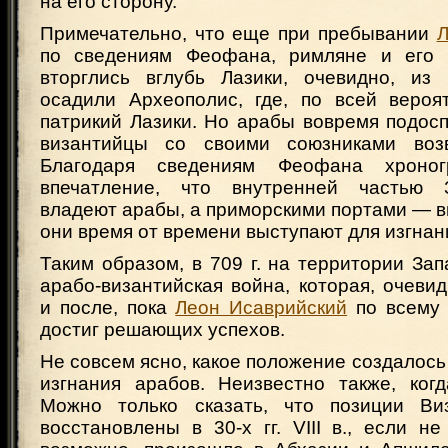
на его сторону.
Примечательно, что еще при пребывании
Л
по сведениям Феофана, римляне и его 
вторглись вглубь Лазики, очевидно, из
осадили Археополис, где, по всей вероят
патрикий Лазики. Но арабы вовремя подос
византийцы со своими союзниками возв
Благодаря сведениям Феофана хроног
впечатление, что внутренней частью 
владеют арабы, а приморскими портами — в
они время от времени выступают для изгнан
Таким образом, в 709 г. на территории За
арабо-византийская война, которая, очеви
и после, пока
Леон Исаврийский
по всему 
достиг решающих успехов.
Не совсем ясно, какое положение создалось 
изгнания арабов. Неизвестно также, когд
Можно только сказать, что позиции Ви
восстановлены в 30-х гг. VIII в., если не