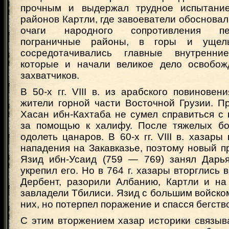
прочным и выдержал трудное испытание
районов Картли, где завоеватели обосновал
очаги народного сопротивления пе
пограничные районы, в горы и ущел
сосредотачивались главные внутренн
которые и начали великое дело освобож
захватчиков.
В 50-х гг. VIII в. из арабского повинове
жители горной части Восточной Грузии. П
Хасан ибн-Кахтаба не сумел справиться с
за помощью к халифу. После тяжелых бо
одолеть цанаров. В 60-х гг. VIII в. хазары
нападения на Закавказье, поэтому новый 
Язид ибн-Усаид (759 — 769) занял Дарь
укрепил его. Но в 764 г. хазары вторглись 
Дербент, разорили Албанию, Картли и на
завладели Тбилиси. Язид с большим войско
них, но потерпел поражение и спасся бегств
С этим вторжением хазар историки связыв