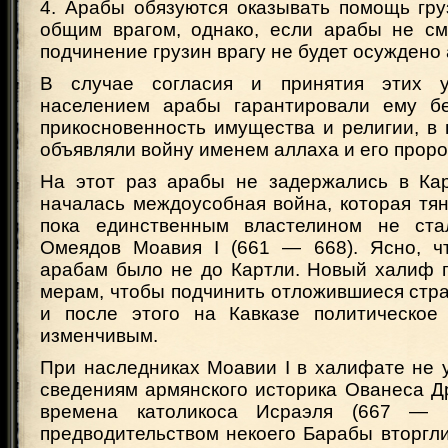
4. Арабы обязуются оказывать помощь гру
общим врагом, однако, если арабы не смо
подчинение грузин врагу не будет осуждено
В случае согласия и принятия этих 
населением арабы гарантировали ему бе
прикосновенность имущества и религии, в
объявляли войну именем аллаха и его проро
На этот раз арабы не задержались в Ка
началась междоусобная война, которая тян
пока единственным властелином не ст
Омеядов Моавия I (661 — 668). Ясно, ч
арабам было не до Картли. Новый халиф п
мерам, чтобы подчинить отложившиеся стра
и после этого на Кавказе политическое
изменчивым.
При наследниках Моавии I в халифате не 
сведениям армянского историка Ованеса Д
времена католикоса Исраэля (667 — 
предводительством некоего Барабы вторгл