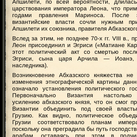
Апшилети, по всей вероятности, длилас
царствования императора Леона, что прим
годами правления Мариноса. После э
византийские власти сочли нужным пр
Апшилети их союзника, правителя Абхазског
Вслед за этим, не позднее 70-х гг. VIII в., 
Леон присоединил и Эгриси («Матиане Кар
этот политический акт со смертью посл
Эгриси, сына царя Арчила — Иоанэ, 
наследника).
Возникновение Абхазского княжества не
изменения этнографической картины данн
означало установления политического гос
Первоначально Византия настолько 
усилению абхазского князя, что он смог 
Византии объединить под своей власт
Грузию. Как видно, политическое объед
Грузии соответствовало планам импера
поскольку она преградила бы путь господст
арабам, оставаясь при этом в подчи