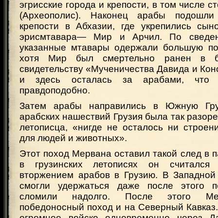
эгрисские города и крепости, в том числе с
(Археополис). Наконец арабы подошли
крепости в Абхазии, где укрепились сыно
эрисмтавара— Мир и Арчил. По сведе
указанные мтавары одержали большую по
хотя Мир был смертельно ранен в б
свидетельству «Мученичества Давида и Кон
и здесь осталась за арабами, что 
правдоподобно.
Затем арабы направились в Южную Гру
арабских нашествий Грузия была так разорен
летописца, «нигде не осталось ни строен
для людей и животных».
Этот поход Мервана оставил такой след в п
в грузинских летописях он считался
вторжением арабов в Грузию. В Западной
смогли удержаться даже после этого п
сломили надолго. После этого Ме
победоносный поход и на Северный Кавказ. 
огромное войско одновременно через Д