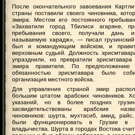
После окончательного завоевания Картл
страны поставили своего чиновника, кото
эмира. Местом его постоянного пребыва
«Захватили город Тбилиси агаряне, п
пребывания своего, получали дань и
называемую харадж», — писал грузинский
был и командующим войском, и прави
верховным судьей. Должность эрисмтавар
упразднили, но превратили эрисмтавара
эмира правителя. По предположению 
обязанностью эрисмтавара было со
организация местного войска.
Для управления страной эмир распол
большим штатом арабских чиновников. Х
указаний, но в более поздних грузин
засвидетельствованы арабские назв
чиновников: шурта, мухтасиб, амид, райс
были функционировать в Грузии в э
владычества. Шурта в городах Востока счи