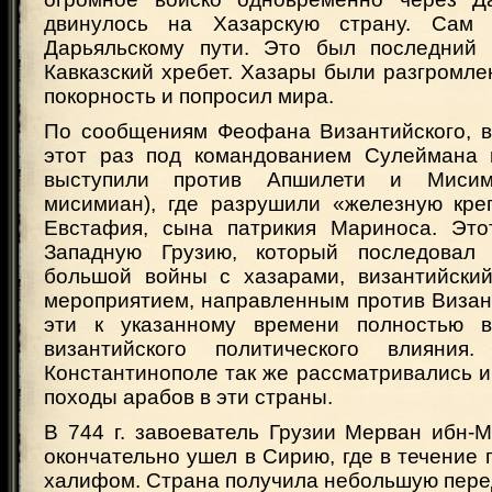
двинулось на Хазарскую страну. Сам
Дарьяльскому пути. Это был последний 
Кавказский хребет. Хазары были разгромле
покорность и попросил мира.
По сообщениям Феофана Византийского, в 
этот раз под командованием Сулеймана 
выступили против Апшилети и Мисими
мисимиан), где разрушили «железную кре
Евстафия, сына патрикия Мариноса. Это
Западную Грузию, который последовал
большой войны с хазарами, византийский
мероприятием, направленным против Визант
эти к указанному времени полностью 
византийского политического влияния
Константинополе так же рассматривались 
походы арабов в эти страны.
В 744 г. завоеватель Грузии Мерван ибн-
окончательно ушел в Сирию, где в течение 
халифом. Страна получила небольшую пере