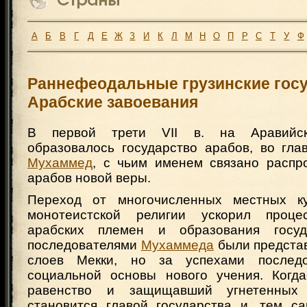
А
Б
В
Г
Д
Е
Ж
З
И
К
Л
М
Н
О
П
Р
С
Т
У
Ф
Раннефеодальные грузинские госу
Арабские завоевания
В первой трети VII в. на Аравийск
образовалось государство арабов, во гла
Мухаммед
, с чьим именем связано распр
арабов новой веры.
Переход от многочисленных местных ку
монотеистской религии ускорил проце
арабских племен и образования госуд
последователями
Мухаммеда
были предста
слоев Мекки, но за успехами послед
социальной основы нового учения. Когд
равенство и защищавший угнетенны
становится главой государства и, тем с