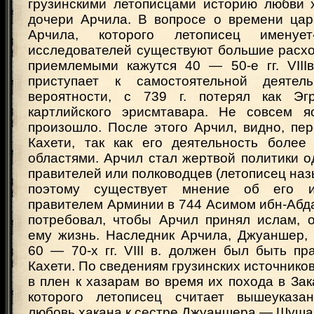
грузинскими летописцами историю любви х
дочери Арчила. В вопросе о времени цар
Арчила, которого летописец именует
исследователей существуют большие расхо
приемлемыми кажутся 40 — 50-е гг. VIIIв
приступает к самостоятельной деятел
вероятности, с 739 г. потерял как Эг
картлийского эрисмтавара. Не совсем я
произошло. После этого Арчил, видно, пе
Кахети, так как его деятельность более
областями. Арчил стал жертвой политики о
правителей или полководцев (летописец наз
поэтому существует мнение об его и
правителем Арминии в 744 Асимом ибн-Абд
потребовал, чтобы Арчил принял ислам, 
ему жизнь. Наследник Арчила, Джуаншер, 
60 — 70-х гг. VIII в. должен был быть п
Кахети. По сведениям грузинских источнико
в плен к хазарам во время их похода в Зак
которого летописец считает вышеуказан
любовь хакана к сестре Джуаншера — Шуша