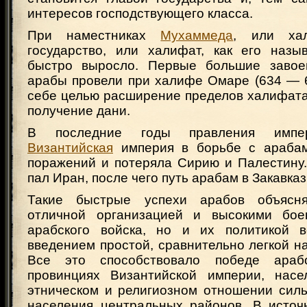
интересов господствующего класса.
При наместниках
Мухаммеда
, или хал
государство, или халифат, как его назы
быстро выросло. Первые большие завое
арабы провели при халифе Омаре (634 — 6
себе целью расширение пределов халифата
получение дани.
В последние годы правления имп
Византийская
империя в борьбе с арабам
поражений и потеряла Сирию и Палестину. 
пал Иран, после чего путь арабам в Закавказ
Такие быстрые успехи арабов объясн
отличной организацией и высокими бое
арабского войска, но и их политикой в
введением простой, сравнительно легкой н
Все это способствовало победе араб
провинциях Византийской империи, насе
этническом и религиозном отношении силь
населения центральных районов. В источн