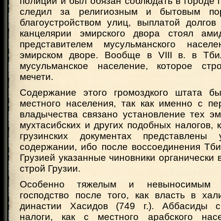
полиции и был обязан соблюдать в городе 
следил за религиозным и бытовым пор
благоустройством улиц, выплатой долгов 
канцелярии эмирского двора стоял ам
представителем мусульманского насел
эмирском дворе. Вообще в VIII в. в Тб
мусульманское население, которое стр
мечети.
Содержание этого громоздкого штата бы
местного населения, так как именно с пе
владычества связано установление тех эм
мухтасибских и других подобных налогов, 
грузинских документах представлены
содержании, ибо после воссоединения Тби
Грузией указанные чиновники органически 
строй Грузии.
Особенно тяжелым и невыносимым с
господство после того, как власть в ха
династии Хасидов (749 г.). Аббасиды с
налоги, как с местного арабского нас