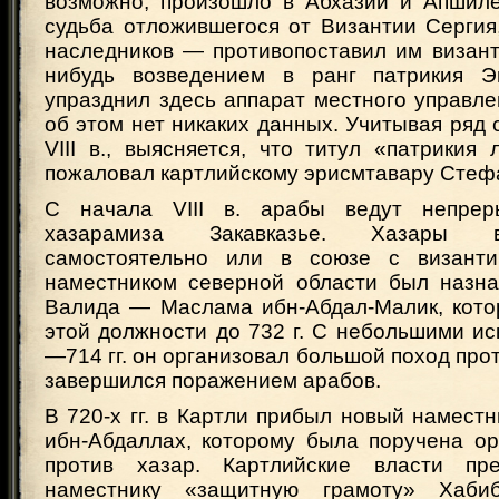
возможно, произошло в Абхазии и Апшиле
судьба отложившегося от Византии Сергия
наследников — противопоставил им визант
нибудь возведением в ранг патрикия Э
упразднил здесь аппарат местного управле
об этом нет никаких данных. Учитывая ряд с
VIII в., выясняется, что титул «патрикия
пожаловал картлийскому эрисмтавару Стеф
С начала VIII в. арабы ведут непре
хазарамиза Закавказье. Хазары 
самостоятельно или в союзе с византи
наместником северной области был назн
Валида — Маслама ибн-Абдал-Малик, кото
этой должности до 732 г. С небольшими и
—714 гг. он организовал большой поход прот
завершился поражением арабов.
В 720-х гг. в Картли прибыл новый намест
ибн-Абдаллах, которому была поручена ор
против хазар. Картлийские власти пр
наместнику «защитную грамоту» Хаби