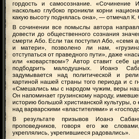
гордость и самосознание. «Сочинение И
насколько глубоко проникли корни национ
какую высоту поднялась она», — отмечал К. 
В сочинении все помыслы автора направл
довести до общественного сознания значе
смерти Або. Если так поступил Або, «семя а
и матери», позволено ли нам, «грузин
отступаться от праведного пути», даже «на
или «коварством»? Автор ставит себе ц
подбодрить малодушных. Иоанэ Саба
задумывается над политической и религ
картиной нашей страны того периода и с г
«Смешались мы с народом чужим, веры наш
Он напоминает грузинскому народу, имевш
историю большой христианской культуры, о 
над варварскими «властителями» и «господ
В результате призывов Иоанэ Сабан
проповедников, говоря его же словами
укреплялись, укрепившиеся радовались».