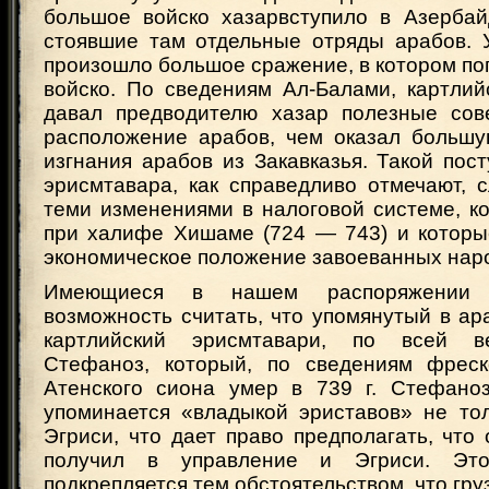
большое войско хазарвступило в Азерба
стоявшие там отдельные отряды арабов. 
произошло большое сражение, в котором по
войско. По сведениям Ал-Балами, картлий
давал предводителю хазар полезные сов
расположение арабов, чем оказал больш
изгнания арабов из Закавказья. Такой пост
эрисмтавара, как справедливо отмечают, 
теми изменениями в налоговой системе, к
при халифе Хишаме (724 — 743) и которы
экономическое положение завоеванных наро
Имеющиеся в нашем распоряжении 
возможность считать, что упомянутый в ар
картлийский эрисмтавари, по всей в
Стефаноз, который, по сведениям фреск
Атенского сиона умер в 739 г. Стефано
упоминается «владыкой эриставов» не тол
Эгриси, что дает право предполагать, что
получил в управление и Эгриси. Это
подкрепляется тем обстоятельством, что гру