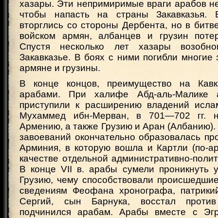
хазары. Эти непримиримые враги арабов не
чтобы напасть на страны Закавказья. 
вторглись со стороны Дербента, но в бит
войском армян, албанцев и грузин поте
Спустя несколько лет хазары возобн
Закавказье. В боях с ними погибли многие
армяне и грузины.
В конце концов, преимущество на Кавк
арабами. При халифе Абд-аль-Малике 
приступили к расширению владений исла
Мухаммед ибн-Мерван, в 701—702 гг. н
Армению, а также Грузию и Аран (Албанию). 
завоеваний окончательно образовалась пр
Арминия, в которую вошла и Картли (по-а
качестве отдельной административно-поли
В конце VII в. арабы сумели проникнуть 
Грузию, чему способствовали происшедшие
сведениям Феофана хронографа, патрикий
Сергий, сын Барнука, восстал проти
подчинился арабам. Арабы вместе с Эгр