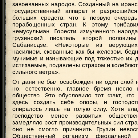
завоеванных народов. Созданный на иранс
государственный аппарат и разросшийся
больших средств, что в первую очередь
порабощенных стран. К этому прибави
немусульман. Горести измученного народ
грузинский писатель второй половин
Сабанисдзе: «Некоторые из верующих
насилием, скованные как бы железом, бед
мучимые и изнывающие под тяжестью их д
истязаемые, подавлены страхом и колеблютс
сильного ветра».
От дани не был освобожден ни один слой 
но, естественно, главное бремя несло 
общество. Это обусловило тот факт, что
здесь создать себе опоры, и господс
опиралось лишь на голую силу. Хотя вла
господство менее развитых обществе
замедляло рост производительных сил стра
оно не смогло причинить Грузии невос
Общественный организм феодальной Г