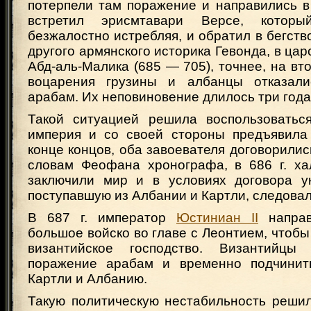
потерпели там поражение и направились в
встретил эрисмтавари Версе, которы
безжалостно истребляя, и обратил в бегст
другого армянского историка Гевонда, в ца
Абд-аль-Малика (685 — 705), точнее, на вто
воцарения грузины и албанцы отказали
арабам. Их неповиновение длилось три года
Такой ситуацией решила воспользоватьс
империя и со своей стороны предъявила
конце концов, оба завоевателя договорилис
словам Феофана хронографа, в 686 г. х
заключили мир и в условиях договора ук
поступавшую из Албании и Картли, следовал
В 687 г. император
Юстиниан II
направ
большое войско во главе с Леонтием, чтобы
византийское господство. Византийцы
поражение арабам и временно подчинит
Картли и Албанию.
Такую политическую нестабильность решил