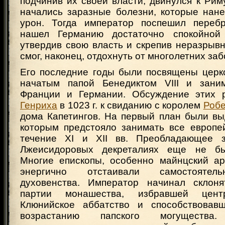
подчинив их своей власти, двинулся к Риму
начались заразные болезни, которые нан
урон. Тогда император поспешил перебр
нашел Германию достаточно спокойной 
утвердив свою власть и скрепив неразрывн
смог, наконец, отдохнуть от многолетних заб
Его последние годы были посвящены цер
начатым папой Бенедиктом VIII и зан
Франции и Германии. Обсуждение этих 
Генриха
в 1023 г. к свиданию с королем
Робе
дома Капетингов. На первый план были вы
которым предстояло занимать все европе
течение XI и XII вв. Преобладающее 
Лжеисидоровых декреталиях еще не бы
Многие епископы, особенно майнцский ар
энергично отстаивали самостоятел
духовенства. Император начинал склоня
партии монашества, избравшей цент
Клюнийское аббатство и способствовавш
возрастанию папского могуществ