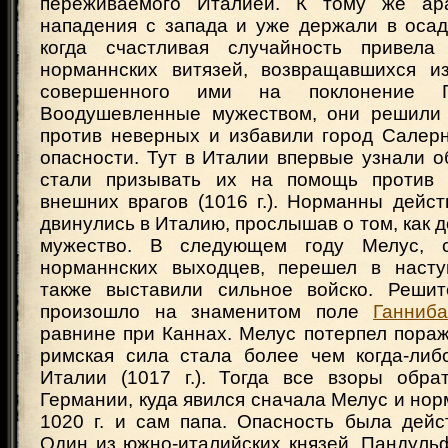
переживаемого Италией. К тому же ар
нападения с запада и уже держали в осад
когда счастливая случайность привела
норманнских витязей, возвращавшихся из
совершенного ими на поклонение Г
Воодушевленные мужеством, они решили 
против неверных и избавили город Салер
опасности. Тут в Италии впервые узнали о
стали призывать их на помощь против 
внешних врагов (1016 г.). Норманны дейс
двинулись в Италию, прослышав о том, как д
мужество. В следующем году Мелус, 
норманнских выходцев, перешел в насту
также выставили сильное войско. Решит
произошло на знаменитом поле
Ганниб
равнине при Каннах. Мелус потерпел пораж
римская сила стала более чем когда-либ
Италии (1017 г.). Тогда все взоры обра
Германии, куда явился сначала Мелус и нор
1020 г. и сам папа. Опасность была дейс
Один из южно-италийских князей, Пандуль