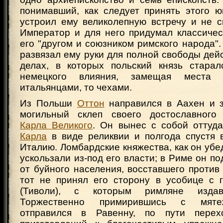
понимавший, как следует принять этого ю
устроил ему великолепную встречу и не с
Император и для него придумал классичес
его "другом и союзником римского народа".
развязал ему руки для полной свободы дей
делах, в которых польский князь старал
немецкого влияния, замещая места 
итальянцами, то чехами.
Из Польши
Оттон
направился в Аахен и з
могильный склеп своего достославного 
Карла Великого
. Он вынес с собой оттуда
Карла
в виде реликвии и полгода спустя 
Италию. Ломбардские княжества, как он убе
ускользали из-под его власти; в Риме он по
от буйного населения, восставшего проти
тот не принял его сторону в усобице с 
(Тиволи), с которым римляне издав
Торжественно примирившись с мят
отправился в Равенну, по пути пере