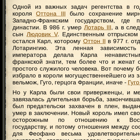
Одной из важных задач регентства в го
короля
Оттона III
было сохранение мирн
Западно-Франкским государством, где 
династии. В 986 г. умер
Лотарь III
, а в сле
сын
Людовик V
. Единственным отпрыском
остался Карл, которому
Оттон II
в 977 г. о
Лотарингию. Эта ленная зависимость
императора делала Карла ненавистны
франкской знати, тем более что и женат 
простого служилого человека. Вот почему 
избрало в короли могущественнейшего из 
вельмож, Гуго, герцога Франции, иначе -
Гуго
Но у Карла были свои приверженцы, и м
завязалась длительная борьба, закончивша
был предательски захвачен в плен, выд
умер в заключении. Новый король имел св
осторожным по отношению к Восточ
государству, и потому отношения между с
для Феофано весьма удовлетворитель