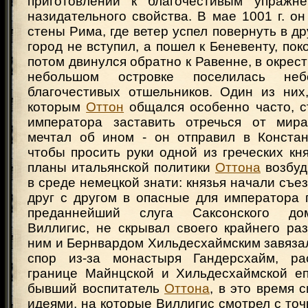
приготовлений к благочестивым упражн
назидательного свойства. В мае 1001 г. он
стены Рима, где ветер успел повернуть в др
город не вступил, а пошел к Беневенту, пок
потом двинулся обратно к Равенне, в окрест
небольшом островке поселилась не
благочестивых отшельников. Один из них,
которым
Оттон
общался особенно часто, с
императора заставить отречься от мир
мечтал об ином - он отправил в Констан
чтобы просить руки одной из греческих кн
планы итальянской политики
Оттона
возбуд
в среде немецкой знати: князья начали съез
друг с другом в опасные для императора 
преданнейший слуга Саксонского дом
Виллигис, не скрывал своего крайнего ра
ним и Бернвардом Хильдесхаймским завяза
спор из-за монастыря Гандерсхайм, ра
границе Майнцской и Хильдесхаймской еп
бывший воспитатель
Оттона
, в это время 
идеями, на которые Виллигис смотрел с точ