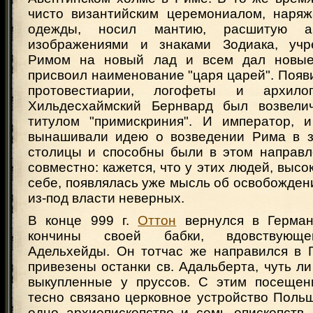
чисто византийским церемониалом, наря
одежды, носил мантию, расшитую апо
изображениями и знаками Зодиака, учр
Римом на новый лад и всем дал новые
присвоил наименование "царя царей". Появ
протовестиарии, логофеты и архилог
Хильдесхаймский Бернвард был возвелич
титулом "примискриния". И император, и
вынашивали идею о возведении Рима в з
столицы и способны были в этом направл
совместно: кажется, что у этих людей, высо
себе, появлялась уже мысль об освобожден
из-под власти неверных.
В конце 999 г.
Оттон
вернулся в Герман
кончины своей бабки, вдовствующе
Адельхейды. Он тотчас же направился в Г
привезены останки св. Адальберта, чуть ли
выкупленные у пруссов. С этим посещен
тесно связано церковное устройство Поль
одно архиепископство и семь епископств.