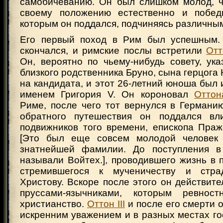
самобичеванию. Он был слишком молод, ч
своему положению естественно и победи
которым он поддался, подчиняясь различны
Его первый поход в Рим был успешным. 
скончался, и римские послы встретили
Отт
Он, вероятно по чьему-нибудь совету, ук
близкого родственника Бруно, сына герцога 
на кандидата, и этот 26-летний юноша был 
именем Григория V. Он короновал
Оттон
Риме, после чего тот вернулся в Германи
обратного путешествия он поддался вл
подвижников того времени, епископа Праж
[Это был еще совсем молодой человек 
знатнейшей фамилии. До поступления в
называли Войтех.], проводившего жизнь в 
стремившегося к мученичеству и стр
Христову. Вскоре после этого он действит
пруссами-язычниками, которым ревност
христианство.
Оттон III
и после его смерти о
искренним уважением и в разных местах го