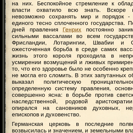
на них. Беспокойное стремление к обла
власти охватило всю знать. Вскоре 
невозможно сохранять мир и порядок - 
единого тесно сплоченного государства. 
дней правления
Генрих
постоянно зани
сильными вассалами во всем государств
Фрисландии, Лотарингии, Швабии и С
ожесточенная борьба в среде самих васса
жизнь этого короля проходила в непр
усмирении возмущений и лживых примирен
то, что его здоровье было не особенно креп
не могла его сломить. В этих запутанных о
выказал политическую проницатель
определенную систему правления, основ
совершенно ясна: в борьбе против светск
наследственной, родовой аристократ
опирался на сановников духовных, н
епископов и духовенство.
Германская церковь в последние полв
возвысилась и значением, и земельными вл