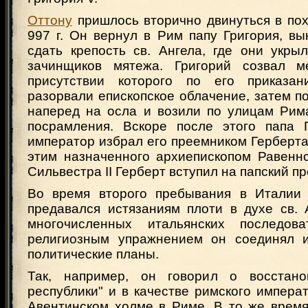
Оттону
пришлось вторично двинуться в пох
997 г. Он вернул в Рим папу Григория, в
сдать крепость св. Ангела, где они укры
зачинщиков мятежа. Григорий созвал м
присутствии которого по его приказа
разорвали епископское облачение, затем п
наперед на осла и возили по улицам Рим
посрамления. Вскоре после этого папа 
император избрал его преемником Герберта
этим назначенного архиепископом Равенн
Сильвестра II Герберт вступил на папский пр
Во время второго пребывания в Итали
предавался истязаниям плоти в духе св. 
многочисленных итальянских последов
религиозным упражнением он соединял и
политические планы.
Так, например, он говорил о восстано
республики" и в качестве римского импера
Авентинском холме в Риме. В то же время