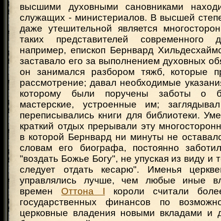
высшими духовными сановниками наход
служащих - министериалов. В высшей степ
даже утешительной является многосторон
таких представителей современного ду
например, епископ Бернвард Хильдесхаймс
заставало его за выполнением духовных об
он занимался разбором тяжб, которые п
рассмотрение; давал необходимые указани
которому были поручены заботы о б
мастерские, устроенные им; заглядывал
переписывались книги для библиотеки. Ум
краткий отдых прерывали эту многосторон
в которой Бернвард ни минуты не оставал
словам его биографа, постоянно заботи
"воздать Божье Богу", не упуская из виду и т
следует отдать кесарю". Именья церкв
управлялись лучше, чем любые иные в
времен
Оттона I
короли считали боле
государственных финансов по возможно
церковные владения новыми вкладами и д