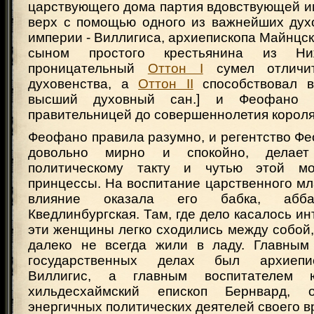
царствующего дома партия вдовствующей и
верх с помощью одного из важнейших дух
империи - Виллигиса, архиепископа Майнцск
сыном простого крестьянина из Ни
проницательный
Оттон I
сумел отличи
духовенства, а
Оттон II
способствовал в
высший духовный сан.] и Феофано 
правительницей до совершеннолетия корол
Феофано правила разумно, и регентство Ф
довольно мирно и спокойно, делает
политическому такту и чутью этой мо
принцессы. На воспитание царственного м
влияние оказала его бабка, абба
Кведлинбургская. Там, где дело касалось ин
эти женщины легко сходились между собой,
далеко не всегда жили в ладу. Главным
государственных делах был архиепи
Виллигис, а главным воспитателем 
хильдесхаймский епископ Бернвард,
энергичных политических деятелей своего в