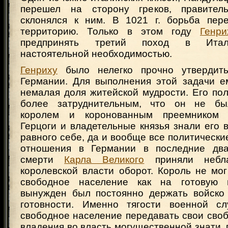
перешел на сторону греков, правите
склонялся к ним. В 1021 г. борьба пер
территорию. Только в этом году
Генри
предпринять третий поход в Итал
настоятельной необходимостью.
Генриху
было нелегко прочно утвердит
Германии. Для выполнения этой задачи е
немалая доля житейской мудрости. Его по
более затруднительным, что он не б
королем и коронованным преемником 
Герцоги и владетельные князья знали его 
равного себе, да и вообще все политическ
отношения в Германии в последние два
смерти
Карла Великого
приняли небла
королевской власти оборот. Король не мо
свободное население как на готовую
вынужден был постоянно держать войско
готовности. Именно тягости военной с
свободное население передавать свои сво
владения во власть могущественной знати, 