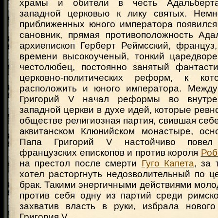
храмы и обители в честь Адальберта
западной церковью к лику святых. Немн
приближенных юного императора появился
сановник, прямая противоположность Ада
архиепископ Герберт Реймсский, француз,
времени высокоученый, тонкий царедвор
честолюбец, постоянно занятый фантаст
церковно-политических реформ, к ко
расположить и юного императора. Между
Григорий V начал реформы во внутре
западной церкви в духе идей, которые ревн
обществе религиозная партия, свившая себе
аквитанском Клюнийском монастыре, осн
Папа Григорий V настойчиво повел
французских епископов и против короля
Роб
на престол после смерти
Гуго Капета
, за
хотел расторгнуть недозволительный по ц
брак. Такими энергичными действиями моло
против себя одну из партий среди римско
захватив власть в руки, избрала новог
Григория V.