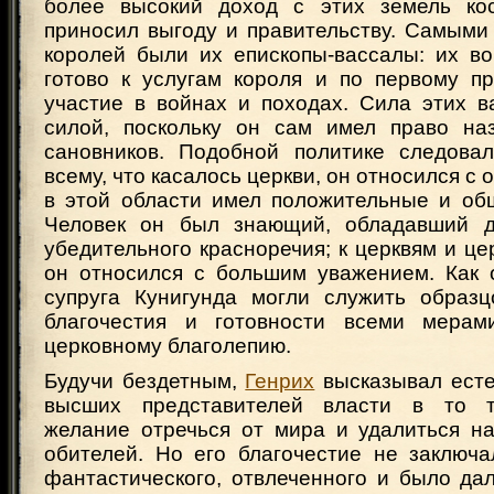
более высокий доход с этих земель ко
приносил выгоду и правительству. Самыми
королей были их епископы-вассалы: их во
готово к услугам короля и по первому п
участие в войнах и походах. Сила этих в
силой, поскольку он сам имел право на
сановников. Подобной политике следов
всему, что касалось церкви, он относился с
в этой области имел положительные и об
Человек он был знающий, обладавший д
убедительного красноречия; к церквям и ц
он относился с большим уважением. Как о
супруга Кунигунда могли служить образц
благочестия и готовности всеми мерами
церковному благолепию.
Будучи бездетным,
Генрих
высказывал есте
высших представителей власти в то 
желание отречься от мира и удалиться на
обителей. Но его благочестие не заключа
фантастического, отвлеченного и было да