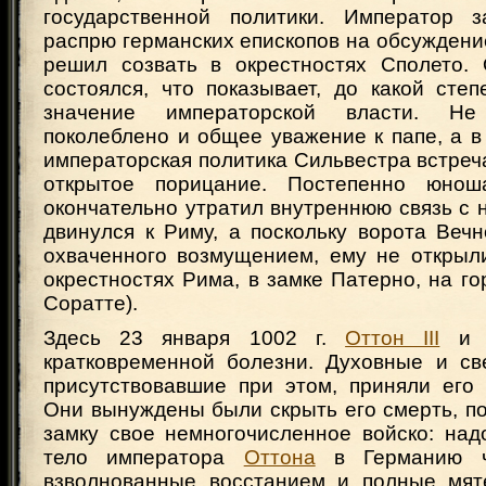
государственной политики. Император з
распрю германских епископов на обсуждени
решил созвать в окрестностях Сполето.
состоялся, что показывает, до какой сте
значение императорской власти. Н
поколеблено и общее уважение к папе, а в
императорская политика Сильвестра встреч
открытое порицание. Постепенно юнош
окончательно утратил внутреннюю связь с 
двинулся к Риму, а поскольку ворота Вечн
охваченного возмущением, ему не открыли
окрестностях Рима, в замке Патерно, на го
Соратте).
Здесь 23 января 1002 г.
Оттон III
и с
кратковременной болезни. Духовные и све
присутствовавшие при этом, приняли его
Они вынуждены были скрыть его смерть, по
замку свое немногочисленное войско: над
тело императора
Оттона
в Германию че
взволнованные восстанием и полные мят