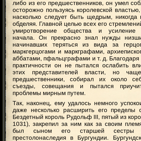
либо из его предшественников, он умел со
осторожно пользуясь королевской властью, 
насколько следует быть щедрым, никогда 
обделяя. Главной целью всех его стремлен
умиротворение общества и усиление г
начала. Он прекрасно знал нужды низши
начинавших теряться из вида за герцо
маркгерцогами и маркграфами, архиеписко
аббатами, пфальцграфами и т. д. Благодаря
практичности он не пытался ослабить вл
этих представителей власти, но чащ
предшественники, собирал их около себ
съезды, совещания и пытался приучи
проблемы мирным путем.
Так, наконец, ему удалось немного успоко
даже несколько расширить его пределы 
Бездетный король Рудольф III, пятый из кор
1031), закрепил за ним как за своим плем
был сыном его старшей сестры Г
престолонаследия в Бургундии. Бургундс