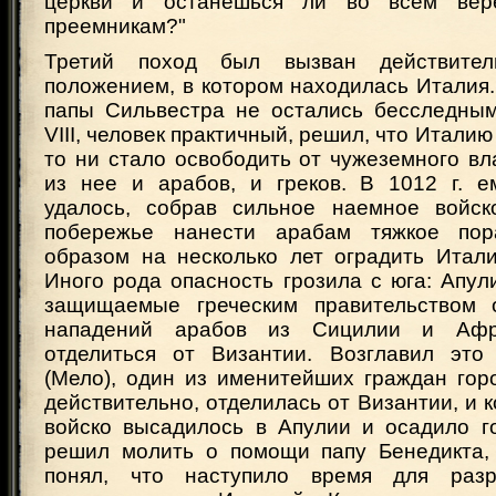
церкви и останешься ли во всем ве
преемникам?"
Третий поход был вызван действител
положением, в котором находилась Италия
папы Сильвестра не остались бесследным
VIII, человек практичный, решил, что Италию
то ни стало освободить от чужеземного вл
из нее и арабов, и греков. В 1012 г. е
удалось, собрав сильное наемное войск
побережье нанести арабам тяжкое по
образом на несколько лет оградить Итали
Иного рода опасность грозила с юга: Апул
защищаемые греческим правительством 
нападений арабов из Сицилии и Афри
отделиться от Византии. Возглавил это
(Мело), один из именитейших граждан гор
действительно, отделилась от Византии, и к
войско высадилось в Апулии и осадило г
решил молить о помощи папу Бенедикта,
понял, что наступило время для разр