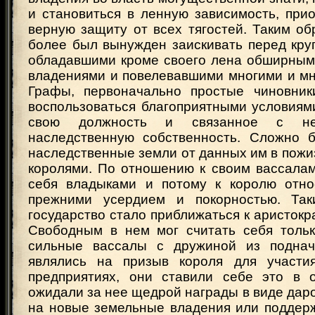
и становиться в ленную зависимость, при
верную защиту от всех тягостей. Таким об
более был вынужден заискивать перед кру
обладавшими кроме своего лена обширны
владениями и повелевавшими многими и мн
Графы, первоначально простые чиновник
воспользоваться благоприятными условиям
свою должность и связанное с н
наследственную собственность. Сложно 
наследственные земли от данных им в пож
королями. По отношению к своим вассалам
себя владыками и потому к королю отно
прежними усердием и покорностью. Так
государство стало приближаться к аристокр
Свободным в нем мог считать себя тольк
сильные вассалы с дружиной из поднач
являлись на призыв короля для участи
предприятиях, они ставили себе это в 
ожидали за нее щедрой награды в виде дар
на новые земельные владения или поддерж