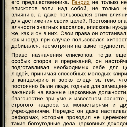
его предшественника.
Генрих
не только не
епископов воли над собой, не только н
влиянию, а даже пользовался этим влиян
для достижения своих целей. Постоянно оп
алчности знатных вассалов, епископы нужда
же, как и он в них. Свои права он отстаивал
как иногда при случае пользовался хитрос
добивался, несмотря ни на какие трудности.
Право назначения епископов, тогда ещ
особых споров и пререканий, он настойч
подготавливая необходимых себе для ц
людей, принимая способных молодых клири
в канцелярию и зорко следя за тем, чт
постоянно были люди, годные для замещен
вакансий на важные церковные должности.
благочестие при уме и известном расчете
строгого надзора за монастырями и др
учреждениями. Нередко он даже настаива
реформах, которые проводил не церемон
такие богоугодные дела церковных доходов