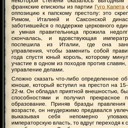
некоторой степени оказалось выгодным 
франкские епископы из партии
Гуго Капета
с
оппозицию к папскому престолу: это скре
Римом, Италией и Саксонской династ
заботившейся о поддержке церковного еди
и умная правительница прожила недолг
скончалась, и вдовствующая императ
поспешила из Италии, где она зан
управления, чтобы заменить собой прави
года спустя юный король, которому минул
участие в одном из походов против славян, 
управление делами.
Сложно сказать что-либо определенное об
юноше, который вступил на престол на 15-
22-м. Он обладал приятной внешностью, б
способностями и получил прекрасное 
образование. Приняв бразды правления
возрасте, он неудержимо предавался увле
выказывая себя непомерно упов
императорскую власть, то вдруг переходя к