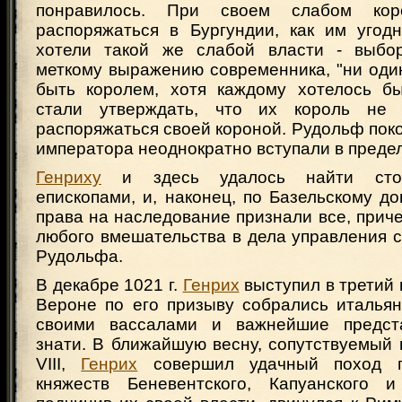
понравилось. При своем слабом ко
распоряжаться в Бургундии, как им угод
хотели такой же слабой власти - выбор
меткому выражению современника, "ни оди
быть королем, хотя каждому хотелось б
стали утверждать, что их король не
распоряжаться своей короной. Рудольф поко
императора неоднократно вступали в преде
Генриху
и здесь удалось найти стор
епископами, и, наконец, по Базельскому дог
права на наследование признали все, приче
любого вмешательства в дела управления 
Рудольфа.
В декабре 1021 г.
Генрих
выступил в третий 
Вероне по его призыву собрались итальян
своими вассалами и важнейшие предста
знати. В ближайшую весну, сопутствуемый
VIII,
Генрих
совершил удачный поход п
княжеств Беневентского, Капуанского и