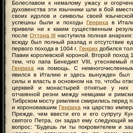
Болеславом к немалому ужасу и огорчен
духовенства эти язычники шли в бой вмест
своих идолов и символы своей языческо
успешны были и походы
Генриха
в Итали
привели ни к каким существенным резул
после
Оттона III
наступила полная анархия:
всюду был полный разлад и отсутствие ед
первого похода в 1004 г.
Генрих
добился тол
Павии королевской короной. Второй поход 1
тем, что папа Бенедикт VIII, утесняемый 
Генриха
на помощь. С немногочисленны
явился в Италию и здесь вынужден был 
силы и власть в основном на то, чтобы отв
церквей и монастырей отнятые у них 
отчаянной резни между немцами и римск
Тибрском мосту римляне смирились перед 
и короновавшим
Генриха
на царство импера
Прежде, чем ввести его и его супругу Ку
святого Петра, он задал ему следующий м
вопрос: "Будешь ли ты покровителем и за