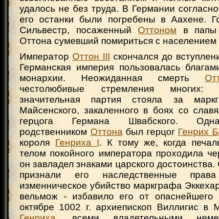
удалось не без труда. В Германии согласн
его останки были погребены в Аахене. Г
Сильвестр, посаженный
Оттоном
в папы 
Оттона сумевший помириться с населением
Император
Оттон III
скончался до вступлени
Германская империя пользовалась благам
монархии. Неожиданная смерть
От
честолюбивые стремления многих: 
значительная партия стояла за марк
Майсенского, закаленного в боях со славя
герцога Германа Швабского. Одн
родственником
Оттона
был герцог
Генрих Б
короля
Генриха I
. К тому же, когда печа
телом покойного императора проходила че
он завладел знаками царского достоинства. 
признали его наследственные прав
изменническое убийство маркграфа Эккехар
вельмож - избавило его от опаснейшего 
октябре 1002 г. архиепископ Виллигис в 
Генриха
, всеми владетельными неме