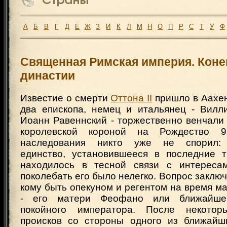
А
Б
В
Г
Д
Е
Ж
З
И
К
Л
М
Н
О
П
Р
С
Т
У
Ф
Священная Римская империя. Коне
династии
Известие о смерти
Оттона II
пришло в Аахен 
два епископа, немец и итальянец - Вилл
Иоанн Равеннский - торжественно венчал
королевской короной на Рождество 
наследования никто уже не спорил: 
единство, установившееся в последние т
находилось в тесной связи с интересам
поколебать его было нелегко. Вопрос заключ
кому быть опекуном и регентом на время м
- его матери Феофано или ближайшем
покойного императора. После некото
происков со стороны одного из ближайш