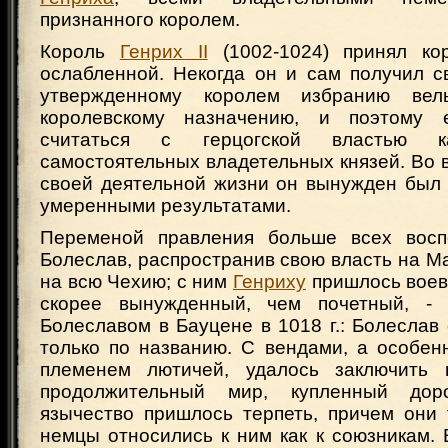
признанного королем.
Король
Генрих II
(1002-1024) принял ко
ослабленной. Некогда он и сам получил с
утвержденному королем избранию ве
королевскому назначению, и поэтому 
считаться с герцогской властью 
самостоятельных владетельных князей. Во 
своей деятельной жизни он вынужден был 
умеренными результатами.
Переменой правления больше всех воспо
Болеслав, распространив свою власть на М
на всю Чехию; с ним
Генриху
пришлось воев
скорее вынужденный, чем почетный, -
Болеславом в Бауцене в 1018 г.: Болеслав
только по названию. С вендами, а особен
племенем лютичей, удалось заключить 
продолжительный мир, купленный дор
язычество пришлось терпеть, причем они 
немцы относились к ним как к союзникам.