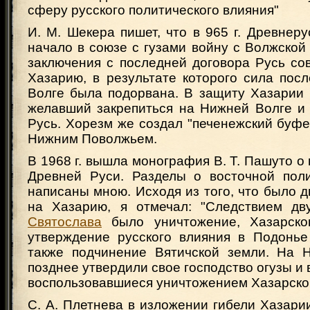
сферу русского политического влияния"
И. М. Шекера пишет, что в 965 г. Древнеру
начало в союзе с гузами войну с Волжской
заключения с последней договора Русь со
Хазарию, в результате которого сила пос
Волге была подорвана. В защиту Хазарии 
желавший закрепиться на Нижней Волге и 
Русь. Хорезм же создал "печенежский буф
Нижним Поволжьем.
В 1968 г. вышла монография В. Т. Пашуто о
Древней Руси. Разделы о восточной пол
написаны мною. Исходя из того, что было д
на Хазарию, я отмечал: "Следствием дв
Святослава
было уничтожение, Хазарског
утверждение русского влияния в Подонье
также подчинение Вятичской земли. На 
позднее утвердили свое господство огузы и 
воспользовавшиеся уничтожением Хазарског
С. А. Плетнева в изложении гибели Хазарии