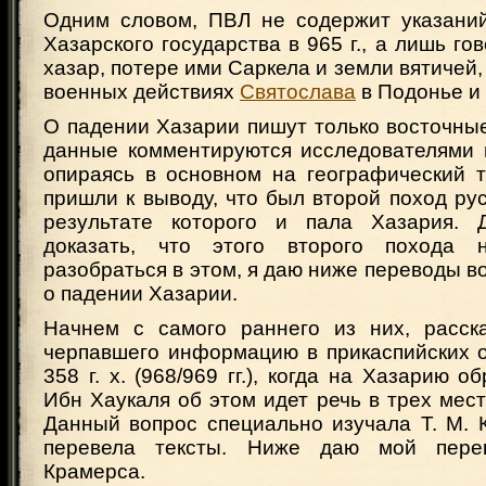
Одним словом, ПВЛ не содержит указани
Хазарского государства в 965 г., а лишь го
хазар, потере ими Саркела и земли вятичей, 
военных действиях
Святослава
в Подонье и
О падении Хазарии пишут только восточные
данные комментируются исследователями п
опираясь в основном на географический т
пришли к выводу, что был второй поход русо
результате которого и пала Хазария. Д
доказать, что этого второго похода
разобраться в этом, я даю ниже переводы в
о падении Хазарии.
Начнем с самого раннего из них, расск
черпавшего информацию в прикаспийских о
358 г. х. (968/969 гг.), когда на Хазарию 
Ибн Хаукаля об этом идет речь в трех мест
Данный вопрос специально изучала Т. М. 
перевела тексты. Ниже даю мой пере
Крамерса.