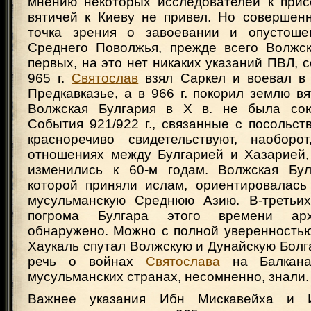
мнению некоторых исследователей к при
вятичей к Киеву не привел. Но совершен
точка зрения о завоевании и опустош
Среднего Поволжья, прежде всего Волжск
первых, на это нет никаких указаний ПВЛ, с
965 г.
Святослав
взял Саркел и воевал в
Предкавказье, а в 966 г. покорил землю вя
Волжская Булгария в X в. не была сою
События 921/922 г., связанные с посольс
красноречиво свидетельствуют, наоборо
отношениях между Булгарией и Хазарией,
изменились к 60-м годам. Волжская Бул
которой приняли ислам, ориентировалась
мусульманскую Среднюю Азию. В-третьих
погрома Булгара этого времени арх
обнаружено. Можно с полной уверенностью
Хаукаль спутал Волжскую и Дунайскую Болга
речь о войнах
Святослава
на Балкана
мусульманских странах, несомненно, знали.
Важнее указания Ибн Мискавейха и 