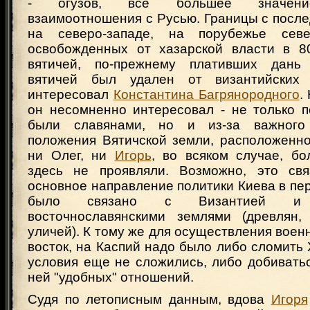
- огузов, все большее значени
взаимоотношения с Русью. Границы с посл
на северо-западе, на порубежье севе
освобожденных от хазарской власти в 80
вятичей, по-прежнему плативших дань
вятичей был удален от византийских
интересовал
Константина Багрянородного
.
он несомненно интересовал - не только п
были славянами, но и из-за важного 
положения Вятичской земли, расположенно
ни Олег, ни
Игорь
, во всяком случае, бо
здесь не проявляли. Возможно, это свя
основное направление политики Киева в пер
было связано с Византией и ю
восточнославянскими землями (древлян,
уличей). К тому же для осуществления воен
восток, на Каспий надо было либо сломить 
условия еще не сложились, либо добивать
ней "удобных" отношений.
Судя по летописным данным, вдова
Игоря