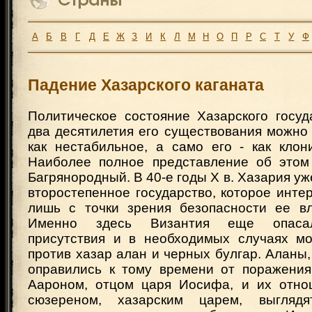
А
Б
В
Г
Д
Е
Ж
З
И
К
Л
М
Н
О
П
Р
С
Т
У
Ф
Падение Хазарского каганата
Политическое состояние Хазарского госуд
два десятилетия его существования можно
как нестабильное, а само его - как клон
Наиболее полное представление об этом
Багрянородный. В 40-е годы Х в. Хазария уж
второстепенное государство, которое инт
лишь с точки зрения безопасности ее в
Именно здесь Византия еще опасал
присутствия и в необходимых случаях мо
против хазар алан и черных булгар. Аланы,
оправились к тому времени от поражения
Аароном, отцом царя Иосифа, и их отно
сюзереном, хазарским царем, выгляд