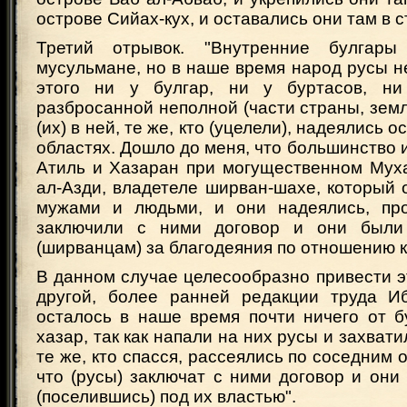
острове Сийах-кух, и оставались они там в с
Третий отрывок. "Внутренние булгар
мусульмане, но в наше время народ русы не
этого ни у булгар, ни у буртасов, ни
разбросанной неполной (части страны, зем
(их) в ней, те же, кто (уцелели), надеялись 
областях. Дошло до меня, что большинство и
Атиль и Хазаран при могущественном Мух
ал-Азди, владетеле ширван-шахе, который
мужами и людьми, и они надеялись, про
заключили с ними договор и они был
(ширванцам) за благодеяния по отношению к
В данном случае целесообразно привести э
другой, более ранней редакции труда И
осталось в наше время почти ничего от б
хазар, так как напали на них русы и захвати
те же, кто спасся, рассеялись по соседним 
что (русы) заключат с ними договор и они 
(поселившись) под их властью".