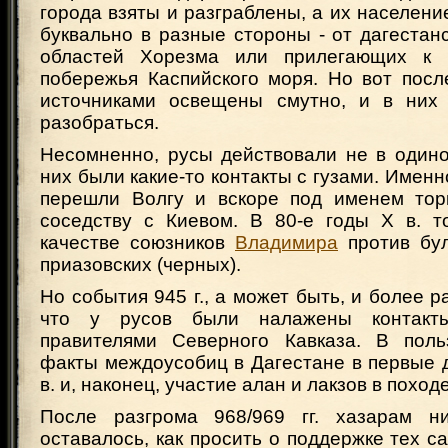
города взяты и разграблены, а их населени
буквально в разные стороны - от дагестан
областей Хорезма или прилегающих к
побережья Каспийского моря. Но вот пос
источниками освещены смутно, и в них 
разобраться.
Несомненно, русы действовали не в одино
них были какие-то контакты с гузами. Именн
перешли Волгу и вскоре под именем тор
соседству с Киевом. В 80-е годы Х в. т
качестве союзников
Владимира
против бул
приазовских (черных).
Но события 945 г., а может быть, и более р
что у русов были налажены контакт
правителями Северного Кавказа. В поль
факты междоусобиц в Дагестане в первые 
в. и, наконец, участие алан и лакзов в походе
После разгрома 968/969 гг. хазарам ни
оставалось, как просить о поддержке тех с