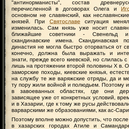
"антинорманисты", состав древнерус
перечисленной в договорах Олега и
Иг
основном не славянский, как неславянски
князей. При
Святославе
ситуация менял
изменилась. Сам князь уже носит славян
ближайшие советники - Свенельд 
скандинавские имена. Скандинавская п
династия не могла быстро оторваться от св
конечно, должна была выражать и инте
знати, прежде всего киевской, но слилась с
лишь на протяжении второй половины Х в. 
заморские походы, киевские князья, естест
на службу те же варяжские отряды, да и 
ту пору жили войной и полюдьем. Поэтому и
в завоеванных областях, где они держ
зависящее уже от конкретных условий, врем
и в Хазарии, где к тому же русы действовал
варварскими же образованиями, как ас-Сарир,
Поэтому вполне можно допустить, что после 
в хазарских городах Атиле и Самандаре