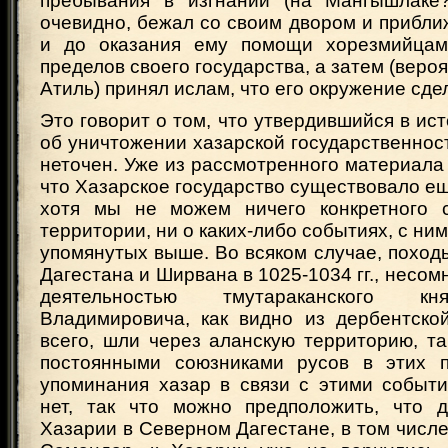
пребывания в изгнании (на Мангышлаке?
очевидно, бежал со своим двором и прибл
и до оказания ему помощи хорезмийцам
пределов своего государства, а затем (веро
Атиль) принял ислам, что его окружение сд
Это говорит о том, что утвердившийся в ис
об уничтожении хазарской государственности
неточен. Уже из рассмотренного материала
что Хазарское государство существовало еще
хотя мы не можем ничего конкретного с
территории, ни о каких-либо событиях, с ни
упомянутых выше. Во всяком случае, поход
Дагестана и Ширвана в 1025-1034 гг., несом
деятельностью тмутараканского кн
Владимировича, как видно из дербентской
всего, шли через аланскую территорию, т
постоянными союзниками русов в этих п
упоминания хазар в связи с этими событи
нет, так что можно предположить, что 
Хазарии в Северном Дагестане, в том числе