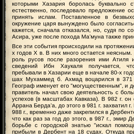
которыми Хазария боролась буквально ст
естественно, последовало предложение ос
принять ислам. Поставленное в безвых
окружение царя вынуждено было согласитьс
кажется, сначала отказался, но, судя по 
Асира, уже после похода Ма’муна также при
Все эти события происходили на протяжении 
х годов Х в. В них много остается неясным.
роль русов после разорения ими Атиля 
сведений Ибн Хаукаля получается, чт
пребывали в Хазарии еще в начале 80-х годо
шах Мухаммед б. Ахмад воцарился в 371 г. 
Географ именует его "могущественным", и д
правитель начал свою деятельность с бол
успехов (в масштабах Кавказа). В 982 г. он
Аррана Берда’а, до этого в 981 г. захватил г.
988 г., временно даже закрепился в Дербент
что как раз за год до этого, в 987 г., эмир
борьбе с городской знатью "искал помощ
прибыли в Дербент на 18 судах. Откуда п