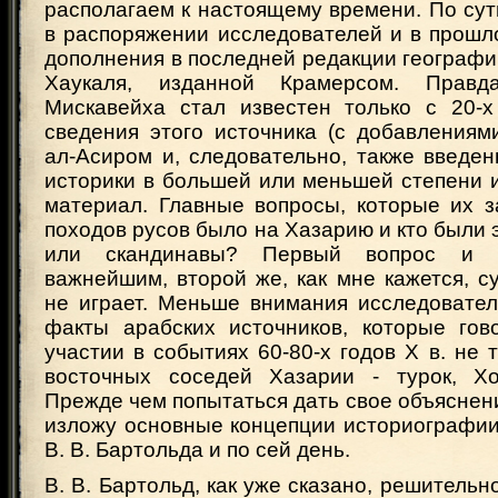
располагаем к настоящему времени. По сут
в распоряжении исследователей и в прошл
дополнения в последней редакции географи
Хаукаля, изданной Крамерсом. Прав
Мискавейха стал известен только с 20-х
сведения этого источника (с добавлениям
ал-Асиром и, следовательно, также введе
историки в большей или меньшей степени 
материал. Главные вопросы, которые их з
походов русов было на Хазарию и кто были э
или скандинавы? Первый вопрос и с
важнейшим, второй же, как мне кажется, 
не играет. Меньше внимания исследовател
факты арабских источников, которые гов
участии в событиях 60-80-х годов Х в. не т
восточных соседей Хазарии - турок, Хо
Прежде чем попытаться дать свое объяснен
изложу основные концепции историографии
В. В. Бартольда и по сей день.
В. В. Бартольд, как уже сказано, решительн