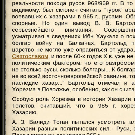
реальности похода русов 968/969 гг. В то
видимому, был склонен считать "турок" ара
воевавших с хазарами в 965 г., русами. О
спорные. Но один вывод В. В. Бартол
серьезнейшего внимания. Совершен
усматривая в сведениях Ибн Хаукаля о по
болгар войну на Балканах, Бартольд пи
царство не могло уже оправиться от удара
Святославом
, и после 60-х годов Х в. уже н
политическим фактором, но его разгромом
не столько русы, сколько болгары... К болг
не во всей восточноевропейской равнине, то
наследие хазар..." Бартольд отмечал и а
Хорезма в Поволжье, особенно, как он считал
Особую роль Хорезма в истории Хазарии п
Толстов, считавший, что в 985 г. хоре
Хазарию.
А. З. Валиди Тоган пытался усмотреть в
Хазарии разных политических сил - Руси, 