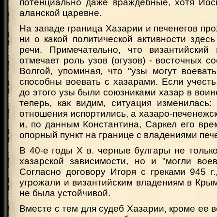
потенциально даже враждебные, хотя Ио
аланской царевне.
На западе граница Хазарии и печенегов про
ни о какой политической активности здес
речи. Примечательно, что византийский
отмечает роль узов (огузов) - восточных с
Волгой, упоминая, что "узы могут воеват
способны воевать с хазарами. Если учесть,
до этого узы были союзниками хазар в воине
теперь, как видим, ситуация изменилась: 
отношения испортились, а хазаро-печенежс
и, по данным Константина, Саркел его вре
опорный пункт на границе с владениями печ
В 40-е годы Х в. черные булгары не тольк
хазарской зависимости, но и "могли воев
Согласно договору Игоря с греками 945 г
угрожали и византийским владениям в Крыму,
не была устойчивой.
Вместе с тем для судеб Хазарии, кроме ее 