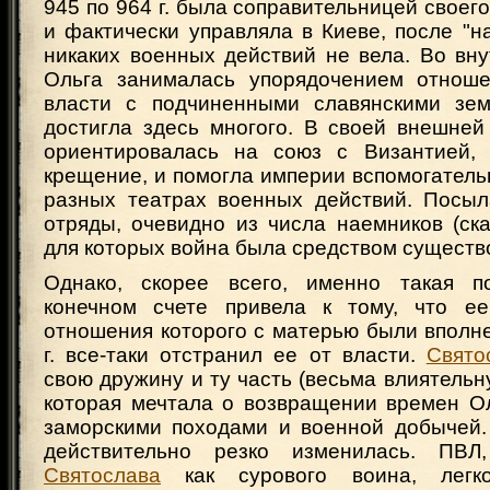
945 по 964 г. была соправительницей своег
и фактически управляла в Киеве, после "н
никаких военных действий не вела. Во вн
Ольга занималась упорядочением отноше
власти с подчиненными славянскими зем
достигла здесь многого. В своей внешней
ориентировалась на союз с Византией, 
крещение, и помогла империи вспомогател
разных театрах военных действий. Посы
отряды, очевидно из числа наемников (скан
для которых война была средством существ
Однако, скорее всего, именно такая п
конечном счете привела к тому, что 
отношения которого с матерью были вполн
г. все-таки отстранил ее от власти.
Свято
свою дружину и ту часть (весьма влиятельну
которая мечтала о возвращении времен О
заморскими походами и военной добычей.
действительно резко изменилась. ПВЛ,
Святослава
как сурового воина, легко