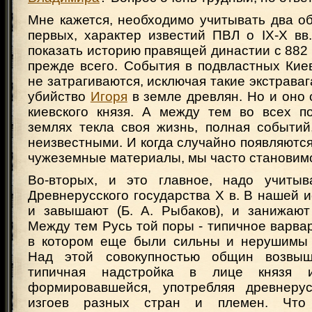
Мне кажется, необходимо учитывать два об
первых, характер известий ПВЛ о IX-Х вв
показать историю правящей династии с 882 г
прежде всего. События в подвластных Кие
не затрагиваются, исключая такие экстраваг
убийство
Игоря
в земле древлян. Но и оно 
киевского князя. А между тем во всех п
землях текла своя жизнь, полная событий
неизвестными. И когда случайно появляютс
чужеземные материалы, мы часто становимся
Во-вторых, и это главное, надо учитыв
Древнерусского государства Х в. В нашей 
и завышают (Б. А. Рыбаков), и занижают 
Между тем Русь той поры - типичное варвар
в котором еще были сильны и нерушимы 
Над этой совокупностью общин возвы
типичная надстройка в лице князя 
формировавшейся, употребляя древнерус
изгоев разных стран и племен. Чт