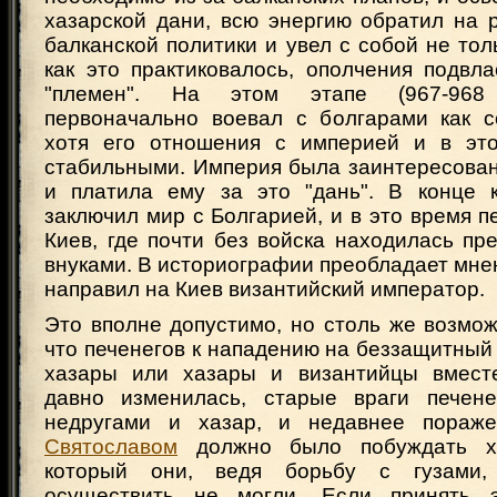
хазарской дани, всю энергию обратил на 
балканской политики и увел с собой не толь
как это практиковалось, ополчения подвл
"племен". На этом этапе (967-96
первоначально воевал с болгарами как с
хотя его отношения с империей и в эт
стабильными. Империя была заинтересован
и платила ему за это "дань". В конце
заключил мир с Болгарией, и в это время п
Киев, где почти без войска находилась пр
внуками. В историографии преобладает мнен
направил на Киев византийский император.
Это вполне допустимо, но столь же возмо
что печенегов к нападению на беззащитный
хазары или хазары и византийцы вместе
давно изменилась, старые враги печене
недругами и хазар, и недавнее пораж
Святославом
должно было побуждать ха
который они, ведя борьбу с гузами,
осуществить не могли. Если принять э