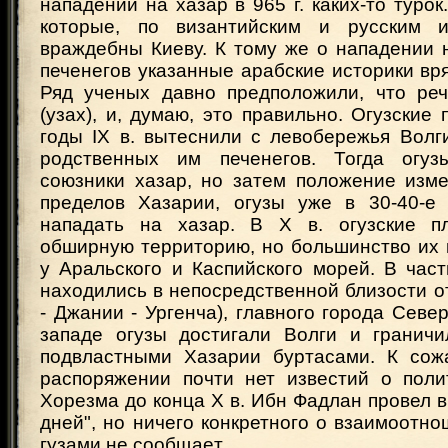
нападении на хазар в 965 г. каких-то турок
которые, по византийским и русским и
враждебны Киеву. К тому же о нападении 
печенегов указанные арабские историки вря
Ряд ученых давно предположили, что реч
(узах), и, думаю, это правильно. Огузские 
годы IX в. вытеснили с левобережья Волг
родственных им печенегов. Тогда огуз
союзники хазар, но затем положение изме
пределов Хазарии, огузы уже в 30-40-е
нападать на хазар. В Х в. огузские п
обширную территорию, но большинство их 
у Аральского и Каспийского морей. В част
находились в непосредственной близости о
- Джании - Ургенча), главного города Севе
западе огузы достигали Волги и гранич
подвластными Хазарии буртасами. К сож
распоряжении почти нет известий о поли
Хорезма до конца Х в. Ибн Фадлан провел в
дней", но ничего конкретного о взаимоотн
гузами не cooбщaeт.