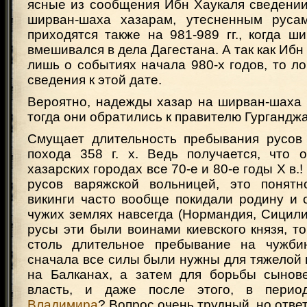
ясные из сообщения Ибн Хаукаля сведении
ширван-шаха хазарам, утесненным русам
приходятся также на 981-989 гг., когда ш
вмешивался в дела Дагестана. А так как Ибн
лишь о событиях начала 980-х годов, то ло
сведения к этой дате.
Вероятно, надежды хазар на ширван-шаха 
тогда они обратились к правителю Гурганджа
Смущает длительность пребывания русов
похода 358 г. х. Ведь получается, что 
хазарских городах все 70-е и 80-е годы Х в.!
русов варяжской вольницей, это понятн
викинги часто вообще покидали родину и 
чужих землях навсегда (Нормандия, Сицилия 
русы эти были воинами киевского князя, то
столь длительное пребывание на чужбин
сначала все силы были нужны для тяжелой
на Балканах, а затем для борьбы сыно
власть, и даже после этого, в перио
Владимира
? Вопрос очень трудный, но ответ