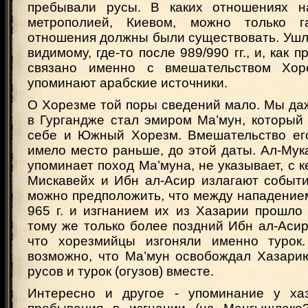
пребывали русы. В каких отношениях н
метрополией, Киевом, можно только г
отношения должны были существовать. Ушли
видимому, где-то после 989/990 гг., и, как п
связано именно с вмешательством Хор
упоминают арабские источники.
О Хорезме той поры сведений мало. Мы даж
в Гургандже стал эмиром Ма’мун, который 
себе и Южный Хорезм. Вмешательство ег
имело место раньше, до этой даты. Ал-Мук
упоминает поход Ма’муна, не указывает, с к
Мискавейх и Ибн ал-Асир излагают событи
можно предположить, что между нападением
965 г. и изгнанием их из Хазарии прошло 
тому же только более поздний Ибн ал-Асир
что хорезмийцы изгоняли именно турок.
возможно, что Ма’мун освобождал Хазарию
русов и турок (огузов) вместе.
Интересно и другое - упоминание у ха