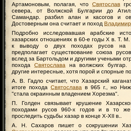
Артамоновым, полагая, что
Святослав
гро
севера, от Волжской Булгарии до Атил
Самандар. разбил алан и касогов и ов
Достоверным она считает и поход
Владимир
Подробно исследовавшая арабские исто
хазарских отношениях в 60-е годы Х в. Т. М
к выводу о двух походах русов на х
предполагает существование союза русо
вслед за Бартольдом и другими учеными от
похода
Святослава
на волжских булгар. 
другие интересные, хотя порой и спорные п
А. В. Гадло считает, что Хазарский каган
итоге похода
Святослава
в 965 г., но Ниж
"стала окраинным владением Хорезма".
П. Голден связывает крушение Хазарско
походами русов 960-х годов и в то же
проследить судьбы хазар в конце Х-XII в..
А. Н. Сахаров пишет о сокрушении Хаза