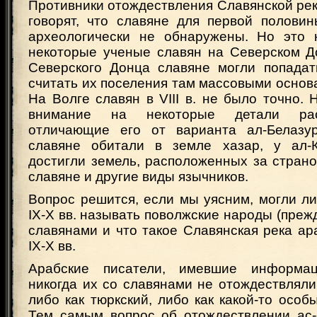
Противники отождествления Славянской ре
говорят, что славяне для первой половин
археологически не обнаружены. Но это 
некоторые ученые славян на Северском До
Северского Донца славяне могли попадат
считать их поселения там массовыми основан
На Волге славян в VIII в. не было точно.
внимание на некоторые детали рас
отличающие его от варианта ал-Белазур
славяне обитали в земле хазар, у ал-
достигли земель, расположенных за страно
славяне и другие виды язычников.
Вопрос решится, если мы уясним, могли л
IX-Х вв. называть поволжские народы (прежд
славянами и что такое Славянская река ар
IX-Х вв.
Арабские писатели, имевшие информа
никогда их со славянами не отождествлял
либо как тюркский, либо как какой-то особ
Тем самым вопрос об отождествлении ас-с