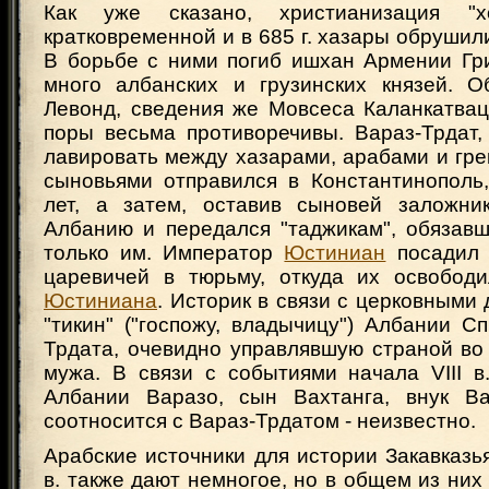
Как уже сказано, христианизация "х
кратковременной и в 685 г. хазары обрушили
В борьбе с ними погиб ишхан Армении Гр
много албанских и грузинских князей. 
Левонд, сведения же Мовсеса Каланкатвац
поры весьма противоречивы. Вараз-Трдат,
лавировать между хазарами, арабами и гре
сыновьями отправился в Константинополь,
лет, а затем, оставив сыновей заложни
Албанию и передался "таджикам", обязавш
только им. Император
Юстиниан
посадил 
царевичей в тюрьму, откуда их освобод
Юстиниана
. Историк в связи с церковными
"тикин" ("госпожу, владычицу") Албании С
Трдата, очевидно управлявшую страной во
мужа. В связи с событиями начала VIII в
Албании Варазо, сын Вахтанга, внук Ва
соотносится с Вараз-Трдатом - неизвестно.
Арабские источники для истории Закавказья 
в. также дают немногое, но в общем из них 