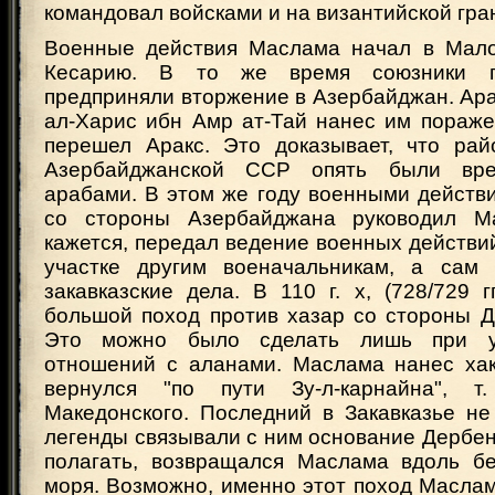
командовал войсками и на византийской гра
Военные действия Маслама начал в Мало
Кесарию. В то же время союзники г
предприняли вторжение в Азербайджан. Ар
ал-Харис ибн Амр ат-Тай нанес им пораже
перешел Аракс. Это доказывает, что ра
Азербайджанской ССР опять были вре
арабами. В этом же году военными действ
со стороны Азербайджана руководил Ма
кажется, передал ведение военных действи
участке другим военачальникам, а сам 
закавказские дела. В 110 г. х, (728/729 г
большой поход против хазар со стороны Д
Это можно было сделать лишь при у
отношений с аланами. Маслама нанес ха
вернулся "по пути Зу-л-карнайна", т
Македонского. Последний в Закавказье не
легенды связывали с ним основание Дербент
полагать, возвращался Маслама вдоль бе
моря. Возможно, именно этот поход Масла