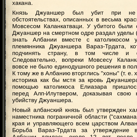
хакана.
Князь Джуаншер был убит при не
обстоятельствах, описанных в весьма кра
Мовсесом Каланкатваци. У убитого были 
Джуаншер на смертном одре раздал уделы (
знать Албании вместе с католикосом у
племянника Джуаншера Вараз-Трдата, ко
подчинять страну, в том числе и с
Следовательно, вопреки Мовсесу Каланк
вовсе не было единодушного решения в пол
К тому же в Албанию вторглись "хоны" (т. е. 
историка как бы мстя за кровь Джуаншера
помощью католикоса Елиазара пришлос
перед Алп-Илутвером, доказывая свою н
убийству Джуаншера.
Новый албанский князь был утвержден ха
наместника пограничной области ("сахмана
края и управляющего всем царством Алван
Борьба Вараз-Трдата за утверждение в
Албании длилась около 12 лет, после 