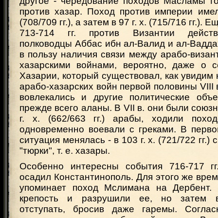
другое - чередование походов Масламы то
против хазар. Поход против империи имел
(708/709 гг.), а затем в 97 г. х. (715/716 гг.). 
713-714 гг. против Византии действ
полководцы Аббас ибн ал-Валид и ал-Ваддах
в пользу наличия связи между арабо-визан
хазарскими войнами, вероятно, даже о 
Хазарии, который существовал, как увидим 
арабо-хазарских войн первой половины VIII 
вовлекались и другие политические объе
прежде всего аланы. В VII в. они были союзн
г. х. (662/663 гг.) арабы, ходили пох
одновременно воевали с греками. В первой
ситуация менялась - в 103 г. х. (721/722 гг.
"тюрки", т. е. хазары.
Особенно интересны события 716-717 гг
осадил Константинополь. Для этого же вре
упоминает поход Мслимана на Дербент. 
крепость и разрушили ее, но затем 
отступать, бросив даже гаремы. Соглас