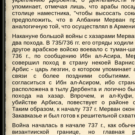
упоминает, отмечая лишь, что арабы поса
столице наместника, "чтобы высосать сок
предположить, что в Албании Мерван пр
аналогичную той, что осуществлял в Армени
Накануне большой войны с хазарами Мерва
два похода. В 735/736 гг. его отряды ходили 
другое арабское войско воевало с туман-ша
736 г., по сообщению Ибн ал-Асира, Ме
совершил поход в страну некоей Варнис
Арбис - царь лезгин, о котором упоминает 
связи с более поздними событиями. 
согласиться с Ибн ал-Асиром, ибо страна
расположена в тылу Дербента и логично бы
похода на хазар. Впрочем, и ал-Куфи,
убийстве Арбиса, повествует о районе 
Таким образом, к началу 737 г. Мерван око
Закавказье и был готов к решительной схват
Война началась в начале 737 г., как обыч
византииской границе, но главная р