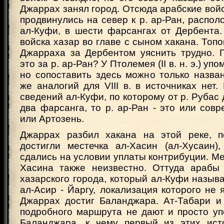
Джаррах занял город. Отсюда арабские войс
продвинулись на север к р. ар-Ран, распол
ал-Куфи, в шести фарсангах от Дербента
войска хазар во главе с сыном хакана. То
Джарраха за Дербентом уяснить трудно. П
это за р. ар-Ран? У Птолемея (II в. н. э.) уп
но сопоставить здесь можно только назва
же аналогий для VIII в. в источниках нет.
сведений ал-Куфи, по которому от р. Рубас
два фарсанга, то р. ар-Ран - это или сов
или Артозень.
Джаррах разбил хакана на этой реке, п
достигли местечка ал-Хасин (ал-Хусаин),
сдались на условии уплаты контрибуции. М
Хасина также неизвестно. Оттуда арабы
хазарского города, который ал-Куфи назыв
ал-Асир - Йаргу, локализация которого не 
Джаррах достиг Баланджара. Ат-Табари и 
подробного маршрута не дают и просто уп
Баланджара, к чему первый из этих ист