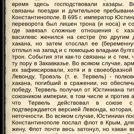
время здесь господствовали хазары. В
связаны поездки и длительное пребывани
Константинополе. В 695 г. император Юстини
переворота был лишен трона (и носа) и с
где завязал сложные отношения с хаз
василевс женился на сестре (по другим 
хакана, но затем отослал ее (беременну
отплыл на запад и с помощью владыки булг
трон. События эти как-то связаны и с тем, 
ту пору в Закавказье. Во всяком случае, ар
их зафиксировали, хотя и в своеобразной
Левонду, Тровэль (т. е. Тервель) - полков
хакана, погибший в сражении, но обеспе
победу. Тервель получил от Юстиниана ти
союзником империи, в том числе и против 
что Тервель действовал в союзе с
подтверждается версией Левонда, которая,
неточности. Во всяком случае, Юстиниан по
Константинополе послал флот в Крым, для
жену. Флот почти весь затонул, но хакан 