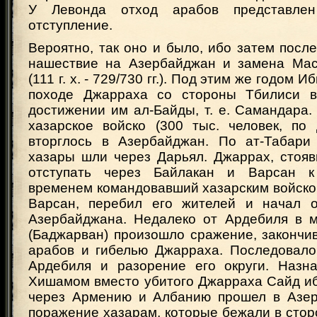
У Левонда отход арабов представлен
отступление.
Вероятно, так оно и было, ибо затем посл
нашествие на Азербайджан и замена Ма
(111 г. х. - 729/730 гг.). Под этим же годом 
походе Джарраха со стороны Тбилиси в
достижении им ал-Байды, т. е. Самандара.
хазарское войско (300 тыс. человек, по
вторглось в Азербайджан. По ат-Табари
хазары шли через Дарьял. Джаррах, стояв
отступать через Байлакан и Варсан 
временем командовавший хазарским войско
Варсан, перебил его жителей и начал о
Азербайджана. Недалеко от Ардебиля в м
(Баджарван) произошло сражение, закончи
арабов и гибелью Джарраха. Последовало
Ардебиля и разорение его округи. Назн
Хишамом вместо убитого Джарраха Сайд и
через Армению и Албанию прошел в Азер
поражение хазарам, которые бежали в стор