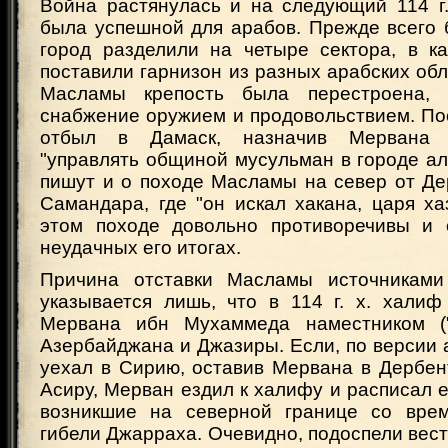
Война растянулась и на следующий 114 г. х
была успешной для арабов. Прежде всего 
город разделили на четыре сектора, в к
поставили гарнизон из разных арабских обл
Масламы крепость была перестроена, 
снабжение оружием и продовольствием. По
отбыл в Дамаск, назначив Мервана
"управлять общиной мусульман в городе ал
пишут и о походе Масламы на север от Де
Самандара, где "он искал хакана, царя ха
этом походе довольно противоречивы и 
неудачных его итогах.
Причина отставки Масламы источниками 
указывается лишь, что в 114 г. х. хали
Мервана ибн Мухаммеда наместником ("
Азербайджана и Джазиры. Если, по версии
уехал в Сирию, оставив Мервана в Дербент
Асиру, Мерван ездил к халифу и расписал е
возникшие на северной границе со врем
гибели Джарраха. Очевидно, подоспели вест