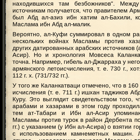
находившихся там безбожников". Межд
источникам получается, что правителем Арме
был Абд ал-азиз ибн хатим ал-Бахили, к
Маслама ибн Абд ал-малик.
Вероятно, ал-Куфи суммировал в одном ра
нескольких войнах Масламы против хаза
других датированных арабских источников (а
Асир). Но и хронология Мовсеса Каланк
точна. Например, гибель ал-Джарраха у него
армянского летоисчисления, т. е. 730 г., хо
112 г. х. (731/732 гг.).
У того же Каланкатваци отмечено, что в 160 
исчисления (т. е. 711 г.) ишхан таджиков А
Куру. Это выглядит свидетельством того, 
арабами и хазарами в этом году проходил
тем ат-Табари и Ибн ал-Асир упомина
Масламы против турок в район Дербента под 
гг.) с указанием (у Ибн ал-Асира) о взятии г
с использованием камнеметных машин. Л