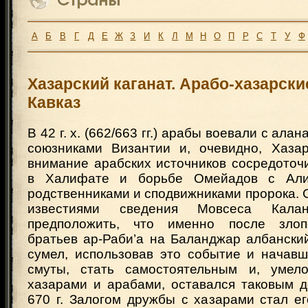
А
Б
В
Г
Д
Е
Ж
З
И
К
Л
М
Н
О
П
Р
С
Т
У
Ф
Хазарский каганат. Арабо-хазарски
Кавказ
В 42 г. х. (662/663 гг.) арабы воевали с ала
союзниками Византии и, очевидно, Хаза
внимание арабских источников сосредоточ
в Халифате и борьбе Омейадов с Али
родственниками и сподвижниками пророка. 
известиями сведения Мовсеса Калан
предположить, что именно после злоп
братьев ар-Раби’а на Баланджар албански
сумел, использовав это событие и начав
смуты, стать самостоятельным и, умел
хазарами и арабами, оставался таковым д
670 г. Залогом дружбы с хазарами стал е