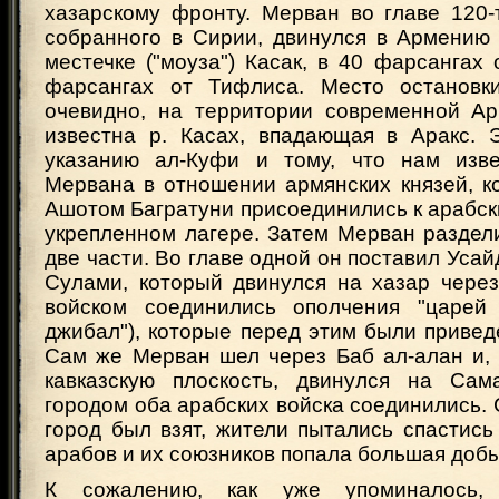
хазарскому фронту. Мерван во главе 120-
собранного в Сирии, двинулся в Армению 
местечке ("моуза") Касак, в 40 фарсангах 
фарсангах от Тифлиса. Место остановк
очевидно, на территории современной Ар
известна р. Касах, впадающая в Аракс. Э
указанию ал-Куфи и тому, что нам изве
Мервана в отношении армянских князей, к
Ашотом Багратуни присоединились к арабск
укрепленном лагере. Затем Мерван раздел
две части. Во главе одной он поставил Усай
Сулами, который двинулся на хазар через
войском соединились ополчения "царей 
джибал"), которые перед этим были привед
Сам же Мерван шел через Баб ал-алан и, 
кавказскую плоскость, двинулся на Сам
городом оба арабских войска соединились. 
город был взят, жители пытались спастись
арабов и их союзников попала большая доб
К сожалению, как уже упоминалось,