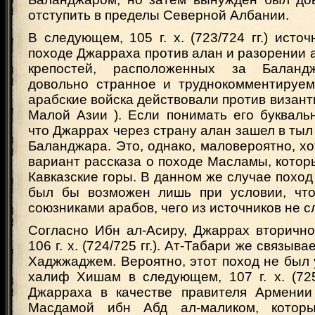
отступить в пределы Северной Албании.
В следующем, 105 г. х. (723/724 гг.) исто
походе Джарраха против алан и разорении 
крепостей, расположенных за Баланд
довольно странное и труднокомментируем
арабские войска действовали против визант
Малой Азии ). Если понимать его буквальн
что Джаррах через страну алан зашел в тыл
Баланджара. Это, однако, маловероятно, хо
вариант рассказа о походе Масламы, котор
Кавказские горы. В данном же случае поход
был бы возможен лишь при условии, что
союзниками арабов, чего из источников не с
Согласно Ибн ал-Асиру, Джаррах вторично
106 г. х. (724/725 гг.). Ат-Табари же связыва
Хаджжаджем. Вероятно, этот поход не был 
халиф Хишам в следующем, 107 г. х. (725
Джарраха в качестве правителя Армении
Масдамой ибн Абд ал-маликом, котор