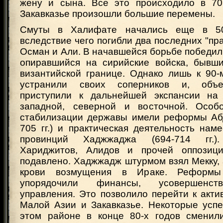
жену и сына. Все это происходило в 705-
Закавказье произошли большие перемены.
Смуты в Халифате начались еще в 50-
вследствие чего погибли два последних "пр
Осман и Али. В начавшейся борьбе победил
опиравшийся на сирийские войска, бывш
византийской границе. Однако лишь к 90
устранили своих соперников и, объе
приступили к дальнейшей экспансии на 
западной, северной и восточной. Особ
стабилизации державы имели реформы Абд
705 гг.) и практическая деятельность нам
провинций Хаджжаджа (694-714 гг.).
Хариджитов, Алидов и прочей оппозиц
подавлено. Хаджжадж штурмом взял Мекку, 
крови возмущения в Ираке. Реформы
упорядочили финансы, усовершенст
управления. Это позволило перейти к акт
Малой Азии и Закавказье. Некоторые успе
этом районе в конце 80-х годов сменил