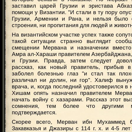
заставил царей Грузии и эристава Абха
помощи у Византии. "И стали в ту пору оп
Грузии, Армении и Рана, и нельзя было 
строения, ни пропитания для людей и живот
На византийском участке успех также сопут
такой ситуации странно выглядит сооб
смещении Мервана и назначении вместо
Амра ал-Хараши правителем Азербайджана,
и Грузии. Правда, затем следует дово
рассказ, как новый правитель, прибыв в
заболел болезнью глаз "и стал так плох
различал ни долин, ни гор". Халиф выну
врача, и, когда последний удостоверился в 
Хишам опять назначил правителем Мерва
начать войну с хазарами. Рассказ этот в
сомнения, тем более что другими 
подтверждается.
Скорее всего, Мерван ибн Мухаммед 
Закавказья и Джазиры с 114 г. х. и 4-5 лет