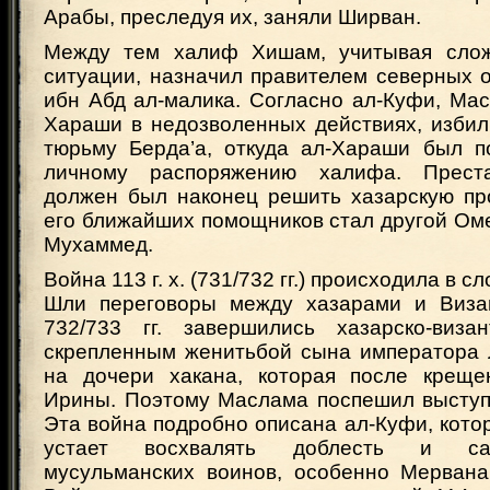
Арабы, преследуя их, заняли Ширван.
Между тем халиф Хишам, учитывая слож
ситуации, назначил правителем северных 
ибн Абд ал-малика. Согласно ал-Куфи, Ма
Хараши в недозволенных действиях, избил
тюрьму Берда’а, откуда ал-Хараши был 
личному распоряжению халифа. Прест
должен был наконец решить хазарскую пр
его ближайших помощников стал другой Ом
Мухаммед.
Война 113 г. х. (731/732 гг.) происходила в 
Шли переговоры между хазарами и Визан
732/733 гг. завершились хазарско-виза
скрепленным женитьбой сына императора 
на дочери хакана, которая после креще
Ирины. Поэтому Маслама поспешил выступи
Эта война подробно описана ал-Куфи, которы
устает восхвалять доблесть и сам
мусульманских воинов, особенно Мерван