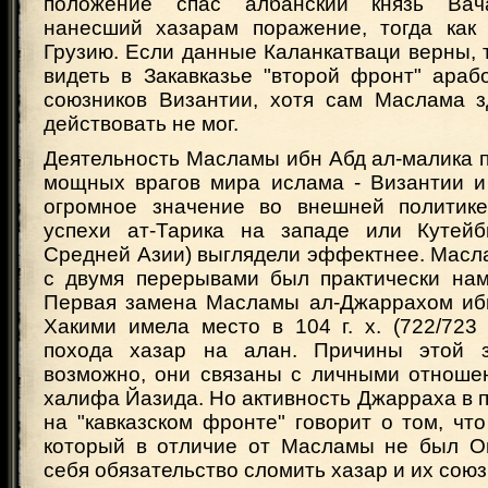
положение спас албанский князь Вач
нанесший хазарам поражение, тогда как
Грузию. Если данные Каланкатваци верны, 
видеть в Закавказье "второй фронт" араб
союзников Византии, хотя сам Маслама з
действовать не мог.
Деятельность Масламы ибн Абд ал-малика 
мощных врагов мира ислама - Византии и
огромное значение во внешней политике
успехи ат-Тарика на западе или Кутейб
Средней Азии) выглядели эффектнее. Маслам
с двумя перерывами был практически нам
Первая замена Масламы ал-Джаррахом иб
Хакими имела место в 104 г. х. (722/723 г
похода хазар на алан. Причины этой 
возможно, они связаны с личными отнош
халифа Йазида. Но активность Джарраха в
на "кавказском фронте" говорит о том, что
который в отличие от Масламы не был О
себя обязательство сломить хазар и их союз