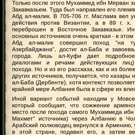
Только после этого Мухаммед ибн Мерван 
Закавказьем. Туда был направлен его плем
Абд ал-малик. В 705-706 гг. Маслама вел
действия против Византии, а в 89 г. х. 
переброшен в Восточное Закавказье. И
основных источников очень краткая - в этом
Абд ал-малик совершил поход "на ту
Азербайджана", достиг ал-Баба и завоева
города. Лишь ал-Куфи дает подробное
диалогами и речами действующих лиц)
похода. Но и из его рассказа, как и из боле
других источников, получается, что хазары 
ал-Баба (Дербенте), хотя контекст позволяет
крайней мере Албания была в сфере их вли
Иной вариант событий находим у Мовсес
который сообщает, что сожжение армянс
место после похода самого Мухаммеда ибн
Махмет" источника) через Албанию в Чола
Арабский полководец вернулся в Армению, 
в этой стране, подавил его, а затем в