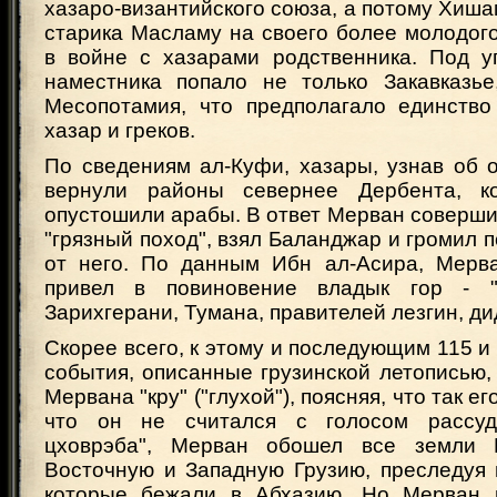
хазаро-византийского союза, а потому Хиш
старика Масламу на своего более молодог
в войне с хазарами родственника. Под у
наместника попало не только Закавказь
Месопотамия, что предполагало единство
хазар и греков.
По сведениям ал-Куфи, хазары, узнав об 
вернули районы севернее Дербента, к
опустошили арабы. В ответ Мерван соверш
"грязный поход", взял Баланджар и громил п
от него. По данным Ибн ал-Асира, Мерв
привел в повиновение владык гор - "с
Зарихгерани, Тумана, правителей лезгин, дид
Скорее всего, к этому и последующим 115 и 1
события, описанные грузинской летописью,
Мервана "кру" ("глухой"), поясняя, что так е
что он не считался с голосом рассуд
цховрэба", Мерван обошел все земли К
Восточную и Западную Грузию, преследуя 
которые бежали в Абхазию. Но Мерван 