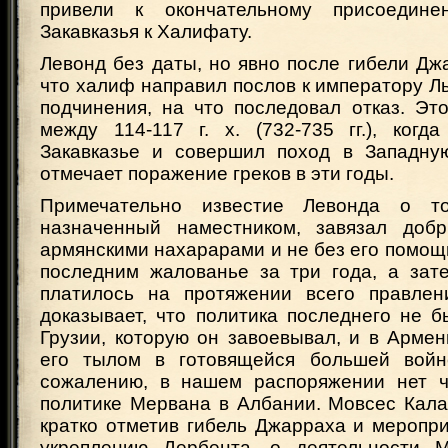
привели к окончательному присоедин
Закавказья к Халифату.
Левонд без даты, но явно после гибели Дж
что халиф направил послов к императору Л
подчинения, на что последовал отказ. Эт
между 114-117 г. х. (732-735 гг.), когд
Закавказье и совершил поход в Западну
отмечает поражение греков в эти годы.
Примечательно известие Левонда о т
назначенный наместником, завязал доб
армянскими нахарарами и не без его помо
последним жалованье за три года, а зат
платилось на протяжении всего правлен
доказывает, что политика последнего не 
Грузии, которую он завоевывал, и в Армен
его тылом в готовящейся большей войн
сожалению, в нашем распоряжении нет ч
политике Мервана в Албании. Мовсес Кала
кратко отметив гибель Джарраха и меропр
укреплению Дербента, о деятельности 