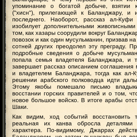
упоминание о богатой добыче, взятии к
("хисн"), прилегающей к Баланджару, и 
последнего. Наоборот, рассказ ал-Куфи
изобилует дополнительными живописными
том, как хазары соорудили вокруг Баланджар
повозок и как один мусульманин, призвав на
сотней других преодолел эту преграду. П
подробные сведения о добыче мусульман
попала семья владетеля Баланджара, и т
завершает рассказ описанием соглашения
и владетелем Баланджара, тогда как ал-
решении арабского полководца идти дал
Этому якобы помешало письмо владык
восстании горских правителей и о том, ч
новое большое войско. В итоге арабы отс
Шаки.
Как видим, ход событий восстановить т
реальная их канва обросла деталями 
характера. По-видимому, Джаррах дейст
Баланджаром, но затем вынужден был до