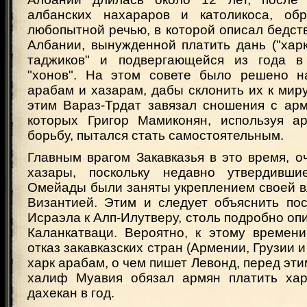
албанских нахараров и католикоса, об
любопытной речью, в которой описал бедс
Албании, вынужденной платить дань ("хар
таджиков" и подвергающейся из года в
"хонов". На этом совете было решено н
арабам и хазарам, дабы склонить их к мир
этим Вараз-Трдат завязал сношения с арм
которых Григор Мамиконян, используя ар
борьбу, пытался стать самостоятельным.
Главным врагом Закавказья в это время, о
хазары, поскольку недавно утвердивш
Омейады были заняты укреплением своей в
Византией. Этим и следует объяснить пос
Исраэла к Алп-Илутверу, столь подробно о
Каланкатваци. Вероятно, к этому времени
отказ закавказских стран (Армении, Грузии 
харк арабам, о чем пишет Левонд, перед эти
халиф Муавия обязал армян платить хар
дахекан в год.