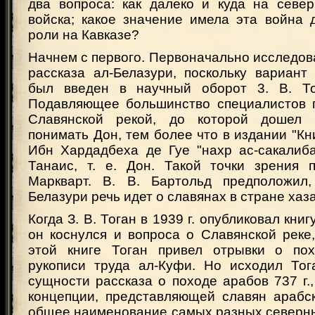
два вопроса: как далеко и куда на севе
войска; какое значение имела эта война 
роли на Кавказе?
Начнем с первого. Первоначально исследов
рассказа ал-Белазури, поскольку вариант
был введен в научный оборот 3. В. То
Подавляющее большинство специалистов п
Славянской рекой, до которой дошел 
понимать Дон, тем более что в издании "Кни
Ибн Хардадбеха де Гуе "нахр ас-сакалиба
Танаис, т. е. Дон. Такой точки зрения 
Маркварт. В. В. Бартольд предположил,
Белазури речь идет о славянах в стране хаз
Когда З. В. Тоган в 1939 г. опубликовал кни
он коснулся и вопроса о Славянской реке
этой книге Тоган привел отрывки о по
рукописи труда ал-Куфи. Но исходил Тог
сущности рассказа о походе арабов 737 г.,
концепции, представляющей славян арабск
общее наименование самых разных северны