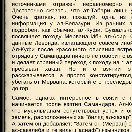
источниками отражен неравномерно и
Достаточно сказать, что ат-Табари лишь 
Очень краткая, но, пожалуй, одна из 
информация у ал-Белазури. Из ранних а
подробен, как обычно, ал-Куфи. Буквальн
посвящает походу Мервана Ибн ал-Асир.
данные Левонда, излагающего совсем иной
Ал-Куфи после красочного описания встре
отрядов у Самандара ничего не говорит о вз
и делает странный переход к походу на г. а
пребывал хакан. Но и о взятии эт
рассказывается, а просто констатируется
убегать от Мервана, который его преследов
до гор.
Самое, однако, интересное в связи с 
начинается после взятия Самандара. Ал-К
что мусульманам сопутствовал успех и о
земель, расположенных за "биляд ал-хазар" 
А затем он добавляет: "Затем он (Мерван) 
ас-сакалиба и те виды ("аснаф") язычников 