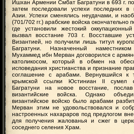
Ишхан Армении Смбат Багратуни в 693 г. п
затем последовали успехи последних в 
Азии. Успехи сменялись неудачами, и наобор
(701/702 гг.) арабские войска окончательно
где установили жестокий оккупационный
вызвал восстание 703 г. Восставшие ус
Византией, но получили лишь титул куроп
Багратуни. Назначенный наместнико
Мухаммед ибн Мерван договорился с армян
католикосом, который в обмен на обес
исповедания христианства и признание пра
соглашение с арабами. Вернувшийся к 
крымской ссылки Юстиниан II сумел 
Багратуни на новое восстание, посл
византийские войска. Однако объеди
византийское войско было арабами разби
Мерван этим не удовольствовался и соб
настроенных нахараров под предлогом вне
для получения жалованья и сжег в церк
соседнего селения Храм.