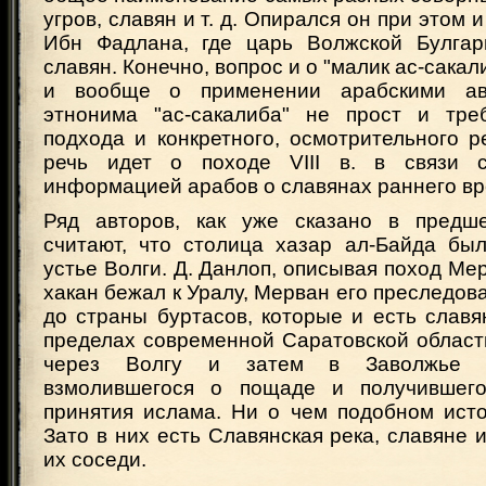
угров, славян и т. д. Опирался он при этом и
Ибн Фадлана, где царь Волжской Булгар
славян. Конечно, вопрос и о "малик ас-сака
и вообще о применении арабскими ав
этнонима "ас-сакалиба" не прост и тре
подхода и конкретного, осмотрительного 
речь идет о походе VIII в. в связи 
информацией арабов о славянах раннего вр
Ряд авторов, как уже сказано в предше
считают, что столица хазар ал-Байда бы
устье Волги. Д. Данлоп, описывая поход Мер
хакан бежал к Уралу, Мерван его преследова
до страны буртасов, которые и есть славян
пределах современной Саратовской област
через Волгу и затем в Заволжье д
взмолившегося о пощаде и получившег
принятия ислама. Ни о чем подобном исто
Зато в них есть Славянская река, славяне и
их соседи.