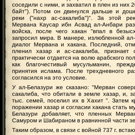
соседили с ними, и захватил в плен из них 2
байт"). Потом он двинулся дальше и дош
реки ("нахр ас-сакалиба")". За этой ре
Мервана Каусар ибн Асвад ал-Анбари раз
войска, после чего хакан "впал в безыс
запросил мира. В манере, излюбленной ал
диалог Мервана и хакана. Последний, отм
пленил хазар и ас-сакалиба, признает 
практически отдается на волю арабского пол
как благочестивый мусульманин, прежд
принятия ислама. После трехдневного р
согласился на это условие.
У ал-Белазури же сказано: "Мерван совер
сакалиба, что обитали в земле хазар, и, з
тыс. семей, поселил их в Хахит ". Затем к
поражении хазар и согласии хакана стать м
Белазури добавляет, что пленных Мерва
Самуром и Шабираном в равнинной части зе
Таким образом, в связи с войной 737 г. вста