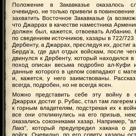
Положение в Закавказье оказалось с
очевидно, не только привели в повиновение 
захватить Восточное Закавказье (а возможн
что Джаррах в качестве наместника Армен
должен был, кажется, отвоевать Албанию. 
по сведениям источников, хазары в 722/723 г
Дербенту, а Джаррах, преследуя их, достиг 
Берда’а, где дал отдых войскам, после че
двинулся к Дербенту, который находился в 
поход описан весьма подробно ал-Куфи 
данные которого в целом совпадают с мат
и, кажется, у него заимствованы. Расска
всегда, подробен, но не всегда ясен.
Можно представить себе эту войну в 
Джаррах достиг р. Рубас, стал там лагерем 
к горным владетелям, подстрекая их к вой
все они откликнулись на его призыв, нек
оказались союзниками хазар. Например, "в
Лакз", который предупредил хакана о д
войск. Очевидно, по его совету хазары ос