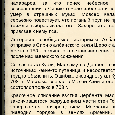
нахараров, за что понес небесное 
возвращении в Сирию тяжело заболел и че
умер в страшных муках. Мовсес Кала
серьезно повествует, что поганый труп не 
трижды выбрасывала его. Захоронить те
привязав к нему пса.
Интересно сообщаемое историком Алба
отправке в Сирию албанского князя Шеро с а
место в 153 г. армянского летоисчисления, т. 
после нахчаванского сожжения.
Согласно ал-Куфи, Масламу на Дербент по
источниках какие-то путаница и несоответст
трудно объяснить. Ошибка, очевидно, у ал-Ку
708 гг. Маслама воевал в Малой Азии и его
состоялся только в 708 г.
Красочное описание взятия Дербента Мас
закончившегося разрушением части стен "с
завершается возвращением Масламы к
"наводил порядок в землях Армении,