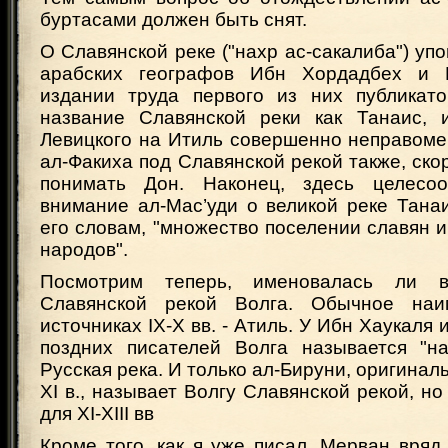
буртасами должен быть снят.
О Славянской реке ("нахр ас-сакалиба") уп
арабских географов Ибн Хордадбех и 
издании труда первого из них публикат
название Славянской реки как Танаис, 
Левицкого на Итиль совершенно неправоме
ал-Факиха под Славянской рекой также, скор
понимать Дон. Наконец, здесь целесоо
внимание ал-Мас’уди о великой реке Танаи
его словам, "множество поселении славян и
народов".
Посмотрим теперь, именовалась ли 
Славянской рекой Волга. Обычное на
источниках IX-Х вв. - Атиль. У Ибн Хаукаля
поздних писателей Волга называется "нах
Русская река. И только ал-Бируни, оригинал
XI в., называет Волгу Славянской рекой, но
для XI-XIII вв
Кроме того, как я уже писал, Мерван вряд