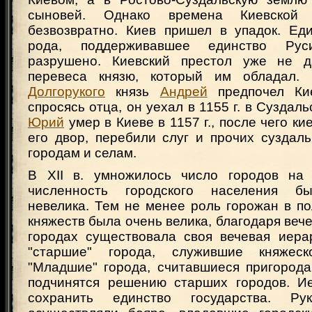
сыновей. Однако времена Киевской
безвозвратно. Киев пришел в упадок. Еди
рода, поддерживавшее единство Ру
разрушено. Киевский престол уже не 
перевеса князю, который им обладал.
Долгорукого
князь
Андрей
предпочел Ки
спросясь отца, он уехал в 1155 г. в Суздал
Юрий
умер в Киеве в 1157 г., после чего к
его двор, перебили слуг и прочих суздал
городам и селам.
В XII в. умножилось число городов на
численность городского населения б
невелика. Тем не менее роль горожан в п
княжеств была очень велика, благодаря веч
городах существовала своя вечевая иера
"старшие" города, служившие княжеск
"Младшие" города, считавшиеся пригород
подчинятся решению старших городов. И
сохранить единство государства. Ру