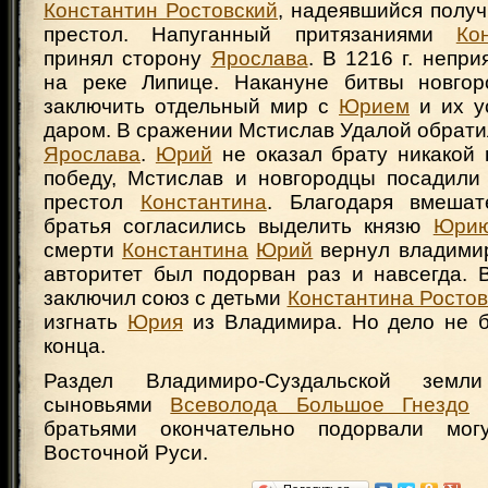
Константин Ростовский
, надеявшийся полу
престол. Напуганный притязаниями
Ко
принял сторону
Ярослава
. В 1216 г. непри
на реке Липице. Накануне битвы новгор
заключить отдельный мир с
Юрием
и их у
даром. В сражении Мстислав Удалой обратил
Ярослава
.
Юрий
не оказал брату никакой
победу, Мстислав и новгородцы посадили
престол
Константина
. Благодаря вмешат
братья согласились выделить князю
Юри
смерти
Константина
Юрий
вернул владимир
авторитет был подорван раз и навсегда. 
заключил союз с детьми
Константина Ростов
изгнать
Юрия
из Владимира. Но дело не 
конца.
Раздел Владимиро-Суздальской зем
сыновьями
Всеволода Большое Гнездо
и
братьями окончательно подорвали мог
Восточной Руси.