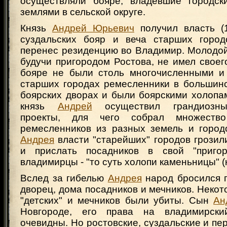
осуществляли бояре, владевшие городск
землями в сельской округе.
Князь
Андрей Юрьевич
получил власть (1
суздальских бояр и веча старших город
перенес резиденцию во Владимир. Молодой
будучи пригородом Ростова, не имел своег
бояре не были столь многочисленными и
старших городах ремесленники в большинс
боярских дворах и были боярскими холопа
князь
Андрей
осуществил грандиозны
проекты, для чего собрал множеств
ремесленников из разных земель и город
Андрея
власти "старейших" городов грозил
и прислать посадников в свой "пригор
владимирцы - "то суть холопи каменьницы" 
Вслед за гибелью
Андрея
народ бросился г
дворец, дома посадников и мечников. Некот
"детских" и мечников были убиты. Сын
Ан
Новгороде, его права на владимирск
очевидны. Но ростовские, суздальские и пе