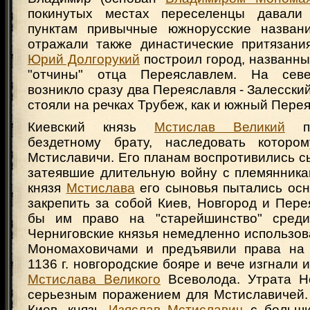
покинутых местах переселенцы давал
пунктам привычные южнорусские названи
отражали также династические притязания
Юрий Долгорукий
построил город, названны
"отчины" отца Переяславлем. На севе
возникло сразу два Переяславля - Залесский
стояли на речках Трубеж, как и южный Пере
Киевский князь
Мстислав Великий
пе
бездетному брату, наследовать котор
Мстиславичи. Его планам воспротивились 
затеявшие длительную войну с племянника
князя
Мстислава
его сыновья пытались осн
закрепить за собой Киев, Новгород и Пере
бы им право на "старейшинство" среди 
Черниговские князья немедленно использо
Мономаховичами и предъявили права на 
1136 г. новгородские бояре и вече изгнали 
Мстислава Великого
Всеволода. Утрата Н
серьезным поражением для Мстиславичей. 
Киев, князь
Изяслав Мстиславич
с больши