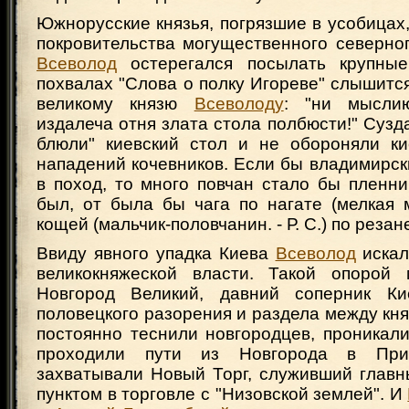
Южнорусские князья, погрязшие в усобицах
покровительства могущественного северно
Всеволод
остерегался посылать крупны
похвалах "Слова о полку Игореве" слышитс
великому князю
Всеволоду
: "ни мысли
издалеча отня злата стола полбюсти!" Сузда
блюли" киевский стол и не обороняли ки
нападений кочевников. Если бы владимирск
в поход, то много повчан стало бы пленн
был, от была бы чага по нагате (мелкая мо
кощей (мальчик-половчанин. - Р. С.) по резане
Ввиду явного упадка Киева
Всеволод
искал
великокняжеской власти. Такой опорой 
Новгород Великий, давний соперник Ки
половецкого разорения и раздела между кн
постоянно теснили новгородцев, проникали
проходили пути из Новгорода в При
захватывали Новый Торг, служивший глав
пунктом в торговле с "Низовской землей". И