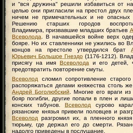
и "вся дружина" решили избавиться от на
целью они пригласили на престол двух пл
ничем не примечательных и не опасных 
Решению старших городов воспроти
Владимира, призвавшие младших братьев
А
Всеволода
. В начавшейся войне верх оде
бояре. Но их ставленники не ужились во В
концов на престоле утвердился брат
Юрьевич Большое Гнездо
(1176-1212). Вла
присягу на имя
Всеволода
и его детей, 
предотвратить повторение смуты.
Всеволод
сломил сопротивление старого 
распоряжаться делами княжества столь же
Андрей Боголюбский
. Многие его враги из
бояр погибли, другие попали в плен и лиш
конских табунов.
Всеволод
сурово карал
рязанские князья привели половцев и раз
Всеволод
разгромил их, а пленного князя
тюрьму, где держал его до смерти. Рязан
надолго приведены в послушание.