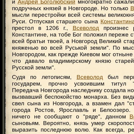
и
Андрей Боголюбский
многократно сажали
подручных князей в Новгороде. Но только
В
мысли перестройки всей системы великокн
Руси. Отпуская старшего сына
Константин
престол в 1206 г.,
Всеволод
произнес р
Константине, на тобе Бог положил переже 
всей братьи твоей, а Новгород Великий ст
княженью во всей Руськой земли". По мыс
Новгородом, как прежде Киевом мог отныне
что давало владимирскому князю старей
Русской земли".
Судя по летописям,
Всеволод
был перв
государем, прочно усвоившим титул "в
Передача Новгорода наследнику создала но
вызвавший беспокойство монарха. Без вид
свел сына из Новгорода, а взамен дал "с
города Ростов, Ярославль и Белоозеро.
ничего не сообщают о "ряде", данном
В
сыновьям. Вероятно, князь умер скоропос
выразить последнюю волю. Как всегда, 