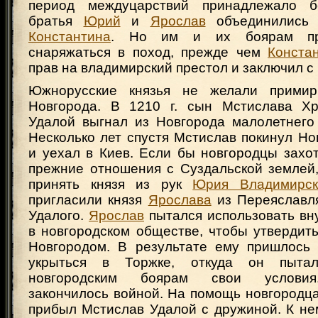
период междуцарствий принадлежало 
братья
Юрий
и
Ярослав
объединились 
Константина
. Но им и их боярам пр
снаряжаться в поход, прежде чем
Конста
прав на владимирский престол и заключил с 
Южнорусские князья не желали примир
Новгорода. В 1210 г. сын Мстислава Хр
Удалой выгнал из Новгорода малолетнег
Несколько лет спустя Мстислав покинул Н
и уехал в Киев. Если бы новгородцы захо
прежние отношения с Суздальской землей
принять князя из рук
Юрия Владимирск
пригласили князя
Ярослава
из Переяславля
Удалого.
Ярослав
пытался использовать вн
в новгородском обществе, чтобы утвердит
Новгородом. В результате ему пришлось 
укрыться в Торжке, откуда он пытал
новгородским боярам свои условия
закончилось войной. На помощь новгородц
прибыл Мстислав Удалой с дружиной. К не