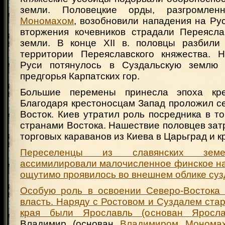
земли. Половецкие орды, разгромле
Мономахом
, возобновили нападения на Рус
вторжения кочевников страдали Переясла
земли. В конце XII в. половцы разбили
территории Переяславского княжества. 
Руси потянулось в Суздальскую землю
предгорья Карпатских гор.
Большие перемены принесла эпоха кре
Благодаря крестоносцам Запад проложил с
Восток. Киев утратил роль посредника в т
странами Востока. Нашествие половцев за
торговых караванов из Киева в Царьград и к
Переселенцы из славянских земе
ассимилировали малочисленное финское на
ощутимо проявилось во внешнем облике суз
Особую роль в освоении Северо-Востока 
власть. Наряду с Ростовом и Суздалем ст
края были Ярославль (основан
Яросл
Владимир (основан
Владимиром Монома