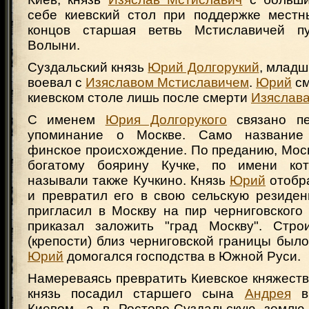
себе киевский стол при поддержке местн
концов старшая ветвь Мстиславичей п
Волыни.
Суздальский князь
Юрий Долгорукий
, млад
воевал с
Изяславом Мстиславичем
.
Юрий
см
киевском столе лишь после смерти
Изяслав
С именем
Юрия Долгорукого
связано пе
упоминание о Москве. Само название
финское происхождение. По преданию, Мос
богатому боярину Кучке, по имени кот
называли также Кучкино. Князь
Юрий
отобра
и превратил его в свою сельскую резиден
пригласил в Москву на пир черниговского к
приказал заложить "град Москву". Строи
(крепости) близ черниговской границы было
Юрий
домогался господства в Южной Руси.
Намереваясь превратить Киевское княжество
князь посадил старшего сына
Андрея
в 
Киевом, а в Ростово-Суздальскую землю