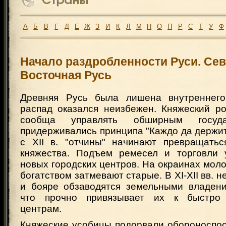
А
Б
В
Г
Д
Е
Ж
З
И
К
Л
М
Н
О
П
Р
С
Т
У
Ф
Начало раздробленности Руси. Сев
Восточная Русь
Древняя Русь была лишена внутреннего
распад оказался неизбежен. Княжеский р
сообща управлять обширным госуда
придерживались принципа "Каждо да держит
с XII в. "отчины" начинают превращать
княжества. Подъем ремесел и торговли 
новых городских центров. На окраинах мол
богатством затмевают старые. В XI-XII вв. не
и бояре обзаводятся земельными владени
что прочно привязывает их к быстро
центрам.
Княжеские усобицы подорвали обороноспос