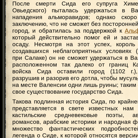
После смерти Сида его супруга Химе
Овьедского) пыталась удержаться в Ва
нападения альморавидов; однако ско
заключению, что не сможет без посторонне
город, и обратилась за поддержкой к
Аль
который действительно помог ей и заста
осаду. Несмотря на этот успех, король
создавшихся неблагоприятных условиях 
при Салаке) он не сможет удержаться в В
расположенном так далеко от границ Ка
войска Сида оставили город (1102 г.),
разрушив и разорив его дотла, чтобы мусул
на месте Валенсии одни лишь руины; таким
свое существование государство Сида.
Такова подлинная история Сида, по крайне
представляется в свете известных нам 
кастильские средневековые поэты, а
романсов, арабские историки и народная 
множество фантастических подробносте
легенда о Сиде, к которой относятся версии