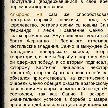
Португалии (воздержавшийся в свое вре
церемонии коронования).
Альфонс VII
сам же способствова
централизаторской политики, когда, у
королевство, оставив своим сыновьям Сан
Фернандо II Леон. Правление Санчо 
кратковременным. Ему пришлось вести вой
брата Фернандо II Леонского, стремивш
кастильские владения. Санчо III вынужден б
нападение наваррского короля, втор
территорию, и вести борьбу с королем Ар
он одержал победу, а со вторым подписал 
которому Кастилия лишалась некотор
областей, а король Арагона признал себя ва
обязался присутствовать на кастильских 
очередь Санчо обещал оказать арагонском
завоевании Наварры; совместный поход в На
состоялся, так как Санчо III вскоре 
Значительных успехов в борьбе с мавра
правления добились два цистерцианских м