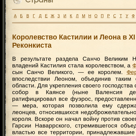
А
Б
В
Г
Д
Е
Ж
З
И
К
Л
М
Н
О
П
Р
С
Т
У
Ф
Королевство Кастилии и Леона в XI - 
Реконкиста
В результате раздела Санчо Великим Н
владений Кастилия стала королевством, а
Ф
сын Санчо Великого, — ее королем.
Фе
впоследствии Леоном, объединив таким 
области. Для укрепления своего господства о
собор в Каянсе (ныне Валенсия д
ратифицировал все фуэрос, предоставлен
— мера, которая позволила ему сдержа
леонцев, относившихся недоброжелательно
короля. Вскоре он начал войну против свое
Гарсии Наваррского, стремившегося объе
властью все территории, принадлежавшие