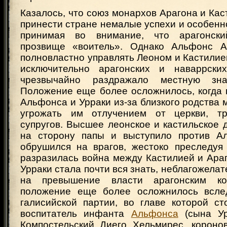
Казалось, что союз монархов Арагона и Ка
принести стране немалые успехи и особенн
принимая во внимание, что арагонск
прозвище «воитель». Однако Альфонс Ар
полновластно управлять Леоном и Кастилией
исключительно арагонских и наваррских
чрезвычайно раздражало местную зна
Положение еще более осложнилось, когда 
Альфонса и Урраки из-за близкого родства 
угрожать им отлучением от церкви, тр
супругов. Высшее леонское и кастильское 
на сторону папы и выступило против Ал
обрушился на врагов, жестоко преследуя 
разразилась война между Кастилией и Ара
Урраки стала почти вся знать, неблагожела
на превышение власти арагонским ко
положение еще более осложнилось вслед
галисийской партии, во главе которой ст
воспитатель инфанта
Альфонса
(сына Ур
Компостельский Диего Хельмирес, корон