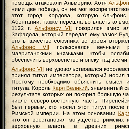
помощь, атаковали Альмерию. Хотя
Альфонс
ними две победы, он не мог воспрепятство
этот город. Кордова, которую Альфонс
Абенгании, также перешла во власть альмо
1132 г.
Альфонсу VII
покорился эмир ал
Зафадола, который передал ему замок Руэ
его в качестве союзника во время вторже
Альфонс VII
пользовался вечными р
мавританскими князьками, чтобы ослаб
обеспечить верховенство и опеку над всем
Альфонс VII
не удовольствовался королевс
принял титул императора, который носил
Поэтому необходимо объяснить смысл и
титула. Король
Карл Великий
, знаменитый с
результате которых он покорил большую ча
числе северо-восточную часть Пиренейск
был первым, кто носил этот титул после 
Римской империи. На этом основании
Кар
что он восстановил могущество римских 
верховную власть в древних римск