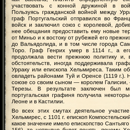
участвовать с конной дружиной в во
Пользуясь гражданской войной между Урр
граф Португальский отправился во Фран
войск и заключил союз с королевой, доби
нее обещания предоставить ему новые тер
от Миньо и к востоку от рубежей его прежни
до Вальядолида, и в том числе города Са
Торо. Граф Генрих умер в 1114 г., а ег
продолжала вести прежнюю политику и, 
обстоятельств, иногда поддерживала граф
Урраку или епископа Хельмиреса. Таким о
овладеть районами Туй и Оренсе (1119 г.). 
союзе со своим сыном — королем Галисии,
Терезы. В результате заключен был м
португальская графиня получила некотор
Леоне и в Кастилии.
Во всех этих смутах деятельное участи
Хельмирес, с 1101 г. епископ Компостельски
какое значение имело епископство Сантьяго 
156), то нетрудно будет понять, почему Х