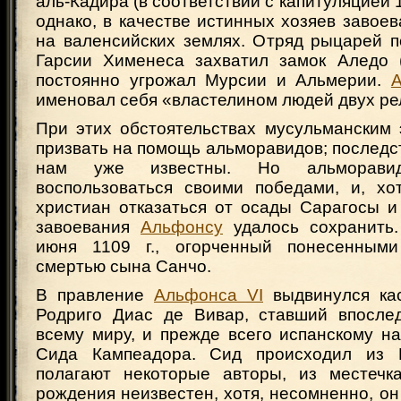
аль-Кадира (в соответствии с капитуляцией 10
однако, в качестве истинных хозяев завое
на валенсийских землях. Отряд рыцарей п
Гарсии Хименеса захватил замок Аледо (
постоянно угрожал Мурсии и Альмерии.
именовал себя «властелином людей двух ре
При этих обстоятельствах мусульманским
призвать на помощь альморавидов; последс
нам уже известны. Но альморав
воспользоваться своими победами, и, хо
христиан отказаться от осады Сарагосы и
завоевания
Альфонсу
удалось сохранить.
июня 1109 г., огорченный понесенным
смертью сына Санчо.
В правление
Альфонса VI
выдвинулся кас
Родриго Диас де Вивар, ставший впосле
всему миру, и прежде всего испанскому н
Сида Кампеадора. Сид происходил из Б
полагают некоторые авторы, из местечк
рождения неизвестен, хотя, несомненно, он