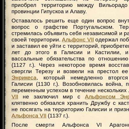
приобрел территорию между Вильорад
провинции Гипускоа и Алаву.
Оставалось решить еще один вопрос внут
вопрос о графстве Португальском. Тер
стремилась объявить себя независимой и 
своей территории.
Альфонс VII
одержал поб
и заставил ее уйти с территорий, приобрете
лет до этого в Галисии и Кастилии, и
вассальные обязательства по отношению
(1127 г.). Через некоторое время восста
свергли Терезу и возвели на престол е
Энрикеса
, который немедленно вторгс
Галисии (1130 г.). Возобновилась война,
переменным успехом в течение нескольких 
VII
не заключил мир с
Альфонсом Энр
клятвенно обязался хранить Дружбу с кас
не посягать на территорию Галисии и приз
Альфонса VII
(1137 г.).
После смерти Альфонса VI Арагонс