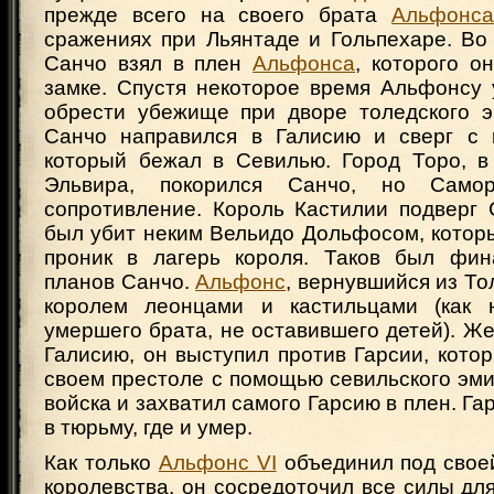
прежде всего на своего брата
Альфонса
сражениях при Льянтаде и Гольпехаре. Во
Санчо взял в плен
Альфонса
, которого о
замке. Спустя некоторое время Альфонсу 
обрести убежище при дворе толедского 
Санчо направился в Галисию и сверг с 
который бежал в Севилью. Город Торо, в
Эльвира, покорился Санчо, но Само
сопротивление. Король Кастилии подверг 
был убит неким Вельидо Дольфосом, котор
проник в лагерь короля. Таков был фин
планов Санчо.
Альфонс
, вернувшийся из То
королем леонцами и кастильцами (как н
умершего брата, не оставившего детей). Ж
Галисию, он выступил против Гарсии, кото
своем престоле с помощью севильского эми
войска и захватил самого Гарсию в плен. Га
в тюрьму, где и умер.
Как только
Альфонс VI
объединил под своей
королевства, он сосредоточил все силы дл