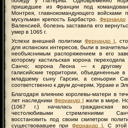
победу у Патерны. Одновременно норм
пришедшее из Франции под командова
Монтрея, главнокомандующего войсками п
мусульман крепость Барбастро.
Фернандо
Валенсией, болезнь заставила его вернуться
умер в 1065 г.
Успехи внешней политики
Фернандо I
, ст
для испанских интересов, были в значител
необъяснимым распоряжением в его заве
которому кастильская корона переходила
Санчо; корона Леона — к другому
галисийские территории, объединенные в 
младшему сыну Гарсии, а сеньории С
соответственно к двум дочерям, Урраке и Эл
Благодаря влиянию королевы-матери в теч
лет наследники
Фернандо I
жили в мире. Но
(1067 г.) началась гражданская во
честолюбивыми стремлениями Сан
восстановить под своим скипетром полити
существовавшее при
Фернандо I
. С этой