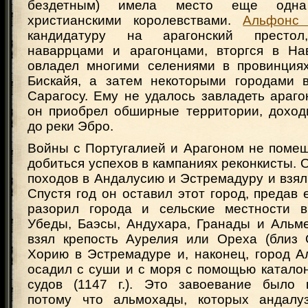
бездетным) имела место еще одн
христианскими королевствами.
Альфонс 
кандидатуру на арагонский престол
наваррцами и арагонцами, вторгся в На
овладел многими селениями в провинция
Бискайя, а затем некоторыми городами 
Сарагосу. Ему не удалось завладеть араго
он приобрел обширные территории, доход
до реки Эбро.
Войны с Португалией и Арагоном не поме
добиться успехов в кампаниях реконкисты. 
походов в Андалусию и Эстремадуру и взял в
Спустя год он оставил этот город, предав е
разорил города и сельские местности в
Убеды, Баэсы, Андухара, Гранады и Альм
взял крепость Аурелия или Ореха (близ О
Хорию в Эстремадуре и, наконец, город А
осадил с суши и с моря с помощью каталон
судов (1147 г.). Это завоевание было 
потому что альмохады, которых андалу