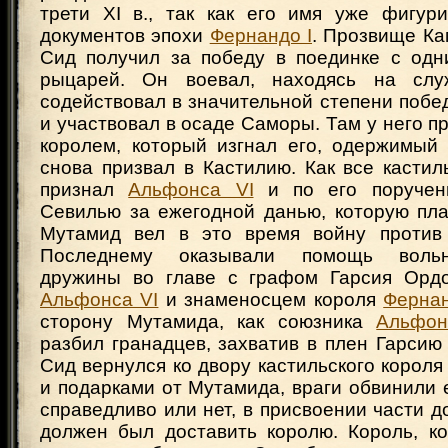
трети XI в., так как его имя уже фигур
документов эпохи
Фернандо I
. Прозвище Ка
Сид получил за победу в поединке с одн
рыцарей. Он воевал, находясь на слу
содействовал в значительной степени побе
и участвовал в осаде Саморы. Там у него п
королем, который изгнал его, одержимый 
снова призвал в Кастилию. Как все кастил
признал
Альфонса VI
и по его поручен
Севилью за ежегодной данью, которую пла
Мутамид вел в это время войну против 
Последнему оказывали помощь вольн
дружины во главе с графом Гарсия Ордо
Альфонса VI
и знаменосцем короля
Фернан
сторону Мутамида, как союзника
Альфон
разбил гранадцев, захватив в плен Гарсию
Сид вернулся ко двору кастильского короля
и подарками от Мутамида, враги обвинили 
справедливо или нет, в присвоении части д
должен был доставить королю. Король, ко