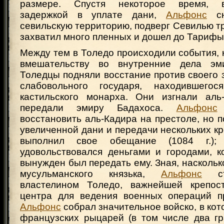
размере. Спустя некоторое время, в
задержкой в уплате дани,
Альфонс
сн
севильскую территорию, подверг Севилью т
захватил много пленных и дошел до Тарифы (
Между тем в Толедо происходили события, 
вмешательству во внутренние дела э
Толедцы подняли восстание против своего 
слабовольного государя, находившего
кастильского монарха. Они изгнали аль
передали эмиру Бадахоса.
Альфонс
восстановить аль-Кадира на престоле, но 
увеличенной дани и передачи нескольких к
выполнил свое обещание (1084 г.)
удовольствовался деньгами и городами, к
вынужден был передать ему. Зная, наскольк
мусульманского князька,
Альфонс
стр
властелином Толедо, важнейшей крепост
центра для ведения военных операций п
Альфонс
собрал значительное войско, в ко
французских рыцарей (в том числе два гр