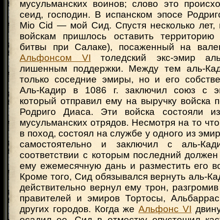
мусульманских воинов; слово это происхо
сеид, господин. В испанском эпосе Родри
Mio Cid — мой Сид. Спустя несколько лет, 
войскам пришлось оставить территорию 
битвы при Салаке), посаженный на вале
Альфонсом VI
толедский экс-эмир аль
лишенным поддержки. Между тем аль-Кад
только соседние эмиры, но и его собств
Аль-Кадир в 1086 г. заключил союз с э
который отправил ему на выручку войска 
Родриго Диаса. Эти войска состояли из
мусульманских отрядов. Несмотря на то что
в поход, состоял на службе у одного из эми
самостоятельно и заключил с аль-Кад
соответствии с которым последний должен
ему ежемесячную дань и разместить его в
Кроме того, Сид обязывался вернуть аль-Ка
действительно вернул ему трон, разгроми
правителей и эмиров Тортосы, Альбаррас
других городов. Когда же
Альфонс VI
двину
осадил ее, Сид в отместку опустошил кас