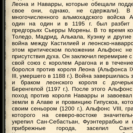
Леона и Наварры, которые обещали подде
свое они, однако, не сдержали). В
многочисленного альмохадского войска 
один на один и в 1195 г. был разбит 
предгорьях Сьерры Морены. В то время ко
Толедо, Мадрид, Алькала, Куэнку и другие
война между Кастилией и леонско-наваррс
этом критическом положении Альфонс не 
присутствия духа. Он заключил перемирие с
свой союз с королем Арагона и в течение
боролся против короля Леона (Альфонса I
III, умершего в 1188 г.). Война завершилас
и браком леонского короля с дочерь
Беренгелой (1197 г.). После этого Альфонс 
поход против короля Наварры и завоевал
земли в Алаве и провинцию Гипускоа, кот
своим сеньором (1200 г.). Альфонс VIII, г
которого на северо-востоке значитель
укрепил Сан-Себастьан, Фуэнтеррабью и 
прибрежные города, заселил Санта