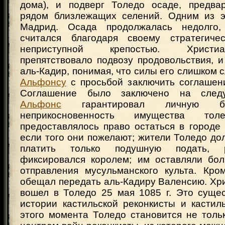
дома), и подверг Толедо осаде, предва
рядом близлежащих селений. Одним из э
Мадрид. Осада продолжалась недолго
считался благодаря своему стратегиче
неприступной крепостью. Христи
препятствовало подвозу продовольствия, и
аль-Кадир, понимая, что силы его слишком с
Альфонсу
с просьбой заключить соглашени
Соглашение было заключено на следу
Альфонс
гарантировал личную бе
неприкосновенность имущества тол
предоставлялось право остаться в городе 
если того они пожелают; жители Толедо д
платить только подушную подать, 
фиксировался королем; им оставляли бо
отправления мусульманского культа. Кро
обещал передать аль-Кадиру Валенсию. Хр
вошел в Толедо 25 мая 1085 г. Это суще
истории кастильской реконкисты и кастил
этого момента Толедо становится не толь