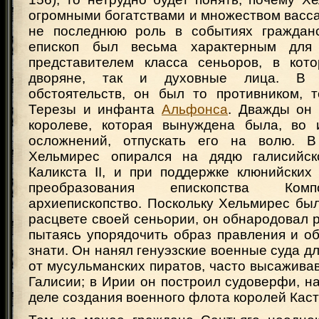
огромными богатствами и множеством васса
не последнюю роль в событиях гражданс
епископ был весьма характерным для
представителем класса сеньоров, в кот
дворяне, так и духовные лица. В 
обстоятельств, он был то противником, т
Терезы и инфанта
Альфонса
. Дважды он 
королеве, которая вынуждена была, во 
осложнений, отпускать его на волю. В
Хельмирес опирался на дядю галисийско
Каликста II, и при поддержке клюнийских
преобразования епископства Комп
архиепископство. Поскольку Хельмирес бы
расцвете своей сеньории, он обнародовал 
пытаясь упорядочить образ правления и о
знати. Он нанял генуэзские военные суда д
от мусульманских пиратов, часто высажива
Галисии; в Ирии он построил судоверфи, н
деле создания военного флота королей Каст