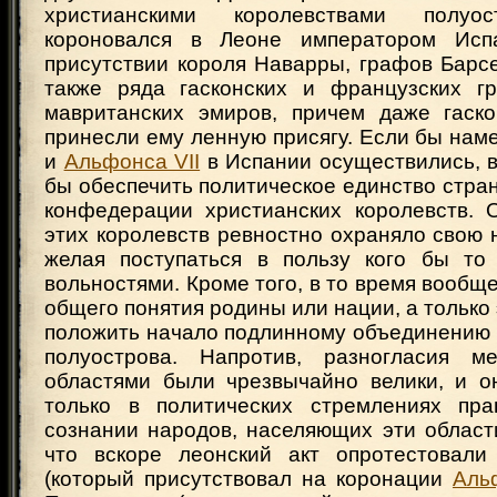
христианскими королевствами полу
короновался в Леоне императором Испа
присутствии короля Наварры, графов Барс
также ряда гасконских и французских г
мавританских эмиров, причем даже гаск
принесли ему ленную присягу. Если бы на
и
Альфонса VII
в Испании осуществились, 
бы обеспечить политическое единство стра
конфедерации христианских королевств. 
этих королевств ревностно охраняло свою 
желая поступаться в пользу кого бы то
вольностями. Кроме того, в то время вообщ
общего понятия родины или нации, а только 
положить начало подлинному объединению 
полуострова. Напротив, разногласия м
областями были чрезвычайно велики, и о
только в политических стремлениях пра
сознании народов, населяющих эти област
что вскоре леонский акт опротестовали
(который присутствовал на коронации
Аль