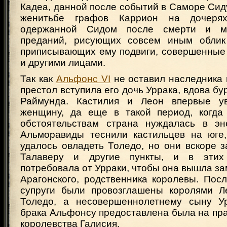
Кадеа, данной после событий в Саморе Си
женитьбе графов Каррион на дочерях
одержанной Сидом после смерти и мн
преданий, рисующих совсем иным облик
приписывающих ему подвиги, совершенные 
и другими лицами.
Так как
Альфонс VI
не оставил наследника 
престол вступила его дочь Уррака, вдова бу
Раймунда. Кастилия и Леон впервые у
женщину, да еще в такой период, когда
обстоятельствам страна нуждалась в эн
Альморавиды теснили кастильцев на юге
удалось овладеть Толедо, но они вскоре 
Талаверу и другие пункты, и в этих
потребовала от Урраки, чтобы она вышла за
Арагонского, родственника королевы. Пос
супруги были провозглашены королями Л
Толедо, а несовершеннолетнему сыну Ур
брака Альфонсу предоставлена была на пр
королевства Галисия.