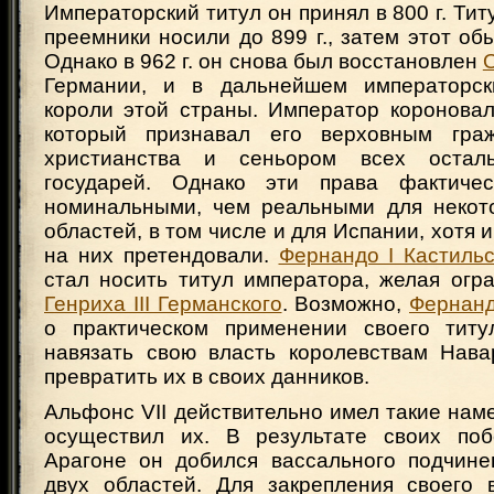
Императорский титул он принял в 800 г. Тит
преемники носили до 899 г., затем этот об
Однако в 962 г. он снова был восстановлен
О
Германии, и в дальнейшем императорск
короли этой страны. Император короновал
который признавал его верховным гра
христианства и сеньором всех остал
государей. Однако эти права фактиче
номинальными, чем реальными для некот
областей, в том числе и для Испании, хотя 
на них претендовали.
Фернандо I Кастиль
стал носить титул императора, желая огр
Генриха III Германского
. Возможно,
Фернанд
о практическом применении своего титу
навязать свою власть королевствам Нав
превратить их в своих данников.
Альфонс VII действительно имел такие нам
осуществил их. В результате своих по
Арагоне он добился вассального подчине
двух областей. Для закрепления своего 