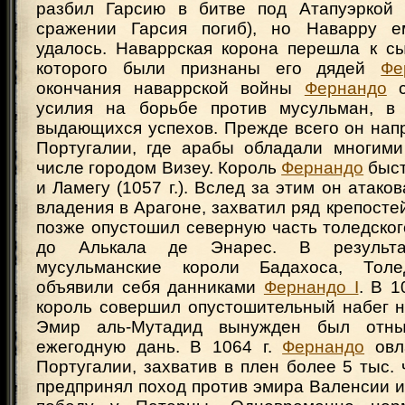
разбил Гарсию в битве под Атапуэркой (
сражении Гарсия погиб), но Наварру е
удалось. Наваррская корона перешла к сы
которого были признаны его дядей
Фе
окончания наваррской войны
Фернандо
с
усилия на борьбе против мусульман, в 
выдающихся успехов. Прежде всего он нап
Португалии, где арабы обладали многими
числе городом Визеу. Король
Фернандо
быст
и Ламегу (1057 г.). Вслед за этим он атако
владения в Арагоне, захватил ряд крепостей
позже опустошил северную часть толедског
до Алькала де Энарес. В результа
мусульманские короли Бадахоса, Тол
объявили себя данниками
Фернандо I
. В 1
король совершил опустошительный набег н
Эмир аль-Мутадид вынужден был отны
ежегодную дань. В 1064 г.
Фернандо
овл
Португалии, захватив в плен более 5 тыс. 
предпринял поход против эмира Валенсии 