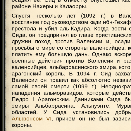
районе Нахеры и Калаорры.
Спустя несколько лет (1092 г.) в Вал
восстание под руководством кади ибн-Гехафа
престола и убил аль-Кадира. Когда вести
Сида, он предпринял во главе христиански
дружин поход против Валенсии и, осади
просьбы о мире со стороны валенсийцев, 
платить ему большую дань. Однако вскор
военные действия против Валенсии и ра
валенсийцев, альбаррасинского эмира, кот
арагонский король. В 1094 г. Сид захв
Валенсии он правил как абсолютно незав
самой своей смерти (1099 г.). Неоднокр
нападения альморавидов, которые дейст
Педро I Арагонским. Данниками Сида бы
эмиры Альбаррасина, Альпуэнте, Мур
областей. У Сида установились добр
Альфонсом VI
, причем он не был зависи
короны.