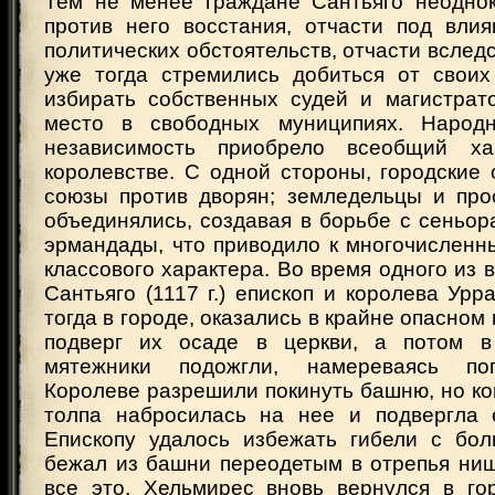
Тем не менее граждане Сантьяго неодно
против него восстания, отчасти под вли
политических обстоятельств, отчасти вследс
уже тогда стремились добиться от своих
избирать собственных судей и магистрато
место в свободных муниципиях. Народ
независимость приобрело всеобщий х
королевстве. С одной стороны, городские
союзы против дворян; земледельцы и про
объединялись, создавая в борьбе с сеньор
эрмандады, что приводило к многочисленн
классового характера. Во время одного из 
Сантьяго (1117 г.) епископ и королева Урр
тогда в городе, оказались в крайне опасном
подверг их осаде в церкви, а потом в
мятежники подожгли, намереваясь пог
Королеве разрешили покинуть башню, но ко
толпа набросилась на нее и подвергла 
Епископу удалось избежать гибели с бо
бежал из башни переодетым в отрепья нищ
все это, Хельмирес вновь вернулся в го