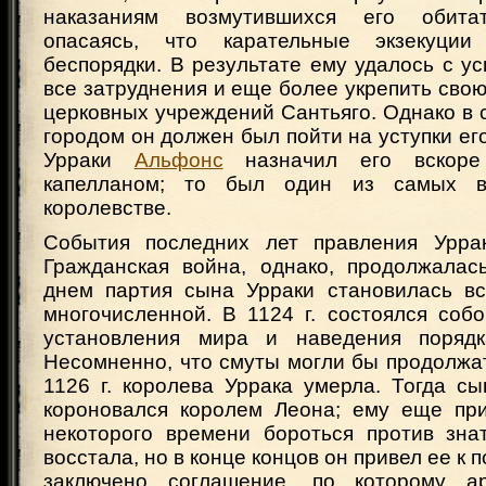
наказаниям возмутившихся его обита
опасаясь, что карательные экзекуци
беспорядки. В результате ему удалось с у
все затруднения и еще более укрепить свою
церковных учреждений Сантьяго. Однако в
городом он должен был пойти на уступки ег
Урраки
Альфонс
назначил его вскоре
капелланом; то был один из самых в
королевстве.
События последних лет правления Уррак
Гражданская война, однако, продолжалас
днем партия сына Урраки становилась в
многочисленной. В 1124 г. состоялся соб
установления мира и наведения порядк
Несомненно, что смуты могли бы продолжат
1126 г. королева Уррака умерла. Тогда с
короновался королем Леона; ему еще пр
некоторого времени бороться против знат
восстала, но в конце концов он привел ее к
заключено соглашение, по которому ар