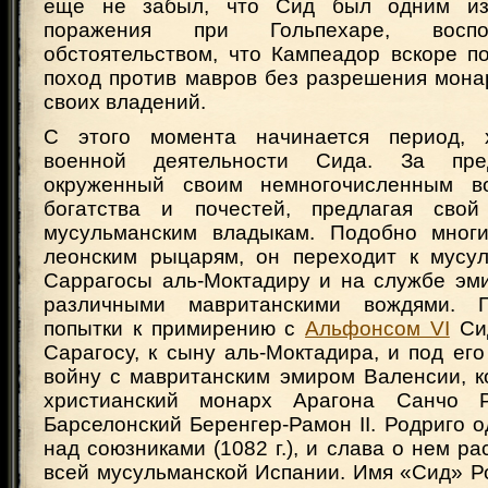
еще не забыл, что Сид был одним из
поражения при Гольпехаре, воспо
обстоятельством, что Кампеадор вскоре п
поход против мавров без разрешения монар
своих владений.
С этого момента начинается период, 
военной деятельности Сида. За пре
окруженный своим немногочисленным в
богатства и почестей, предлагая сво
мусульманским владыкам. Подобно многи
леонским рыцарям, он переходит к мусу
Саррагосы аль-Моктадиру и на службе эми
различными мавританскими вождями. 
попытки к примирению с
Альфонсом VI
Сид
Сарагосу, к сыну аль-Моктадира, и под ег
войну с мавританским эмиром Валенсии, к
христианский монарх Арагона Санчо 
Барселонский Беренгер-Рамон II. Родриго 
над союзниками (1082 г.), и слава о нем ра
всей мусульманской Испании. Имя «Сид» Р