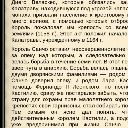
Диего Веласкес, которые обязались за
Калатраву, находившуюся под угрозой напа
монаха призвали население к крестовому 
много воинов, с помощью которых отбро
Король пожаловал им крепость со все
землями (1158 г.). Этот акт положил начал
Калатравы, учрежденному в 1164 г.
Король Санчо оставил несовершеннолетнег
за опеку над которым, а следовательно,
велась борьба в течение семи лет. В этот п
ввергнута в анархию. Борьба велась глав
двумя дворянскими фамилиями — родом К
Санчо доверил опеку, и родом Лара. Ка
помощь Фернандо II Леонского, но посл
Кастилию, сразу же постарался забыть, что
страну для охраны прав малолетнего корол
крепостях свои гарнизоны, стал собирать по
Тем самым он ясно дал понять, чт
действительным королем Кастилии, а под
уже предпринимал при жизни Санчо. 