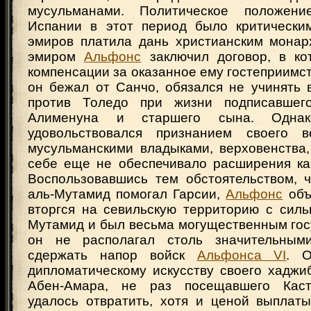
мусульманами. Политическое положени
Испании в этот период было критически
эмиров платила дань христианским монар
эмиром
Альфонс
заключил договор, в ко
компенсации за оказанное ему гостеприимств
он бежал от Санчо, обязался не учинять 
против Толедо при жизни подписавшег
Алименуна и старшего сына. Одна
удовольствовался признанием своего в
мусульманскими владыками, верховенства,
себе еще не обеспечивало расширения кас
Воспользовавшись тем обстоятельством, 
аль-Мутамид помогал Гарсии,
Альфонс
объ
вторгся на севильскую территорию с силь
Мутамид и был весьма могущественным гос
он не располагал столь значительным
сдержать напор войск
Альфонса VI
. О
дипломатическому искусству своего хаджи
Абен-Амара, не раз посещавшего Каст
удалось отвратить, хотя и ценой выплат