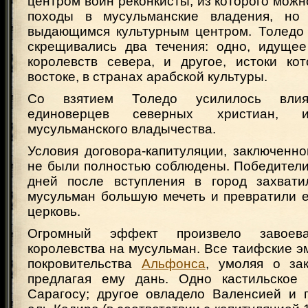
центром войн реконкисты, из которого мож
походы в мусульманские владения, но
выдающимся культурным центром. Толедо 
скрещивались два течения: одно, идущее
королевств севера, и другое, истоки ко
востоке, в странах арабской культуры.
Со взятием Толедо усилилось влия
единоверцев северных христиан, и
мусульманского владычества.
Условия договора-капитуляции, заключенно
не были полностью соблюдены. Победители
дней после вступления в город захвати
мусульман большую мечеть и превратили е
церковь.
Огромный эффект произвело завоева
королевства на мусульман. Все таифские э
покровительства
Альфонса
, умоляя о за
предлагая ему дань. Одно кастильское 
Сарагосу; другое овладело Валенсией и 