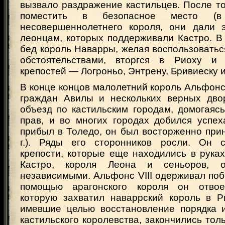
вызвало раздражение кастильцев. После то
поместить в безопасное место (в
несовершеннолетнего короля, они дали 
леонцам, которых поддерживали Кастро. В
бед король Наварры, желая воспользовать
обстоятельствами, вторгся в Риоху и 
крепостей — Логроньо, Энтрену, Бривиеску и
В конце концов малолетний король Альфон
граждан Авилы и нескольких верных дво
объезд по кастильским городам, домогаяс
прав, и во многих городах добился успех
прибыл в Толедо, он был восторженно при
г.). Ряды его сторонников росли. Он с
крепости, которые еще находились в рука
Кастро, короля Леона и сеньоров, о
независимыми. Альфонс VIII одерживал поб
помощью арагонского короля он отвое
которую захватил наваррский король в Р
имевшие целью восстановление порядка 
кастильского королевства, закончились тольк