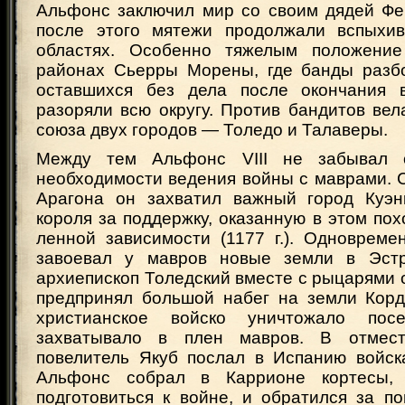
Альфонс заключил мир со своим дядей Фе
после этого мятежи продолжали вспыхив
областях. Особенно тяжелым положени
районах Сьерры Морены, где банды разбо
оставшихся без дела после окончания 
разоряли всю округу. Против бандитов ве
союза двух городов — Толедо и Талаверы.
Между тем Альфонс VIII не забывал
необходимости ведения войны с маврами. 
Арагона он захватил важный город Куэнк
короля за поддержку, оказанную в этом пох
ленной зависимости (1177 г.). Одновреме
завоевал у мавров новые земли в Эстр
архиепископ Толедский вместе с рыцарями
предпринял большой набег на земли Корд
христианское войско уничтожало пос
захватывало в плен мавров. В отмест
повелитель Якуб послал в Испанию войска
Альфонс собрал в Каррионе кортесы,
подготовиться к войне, и обратился за п