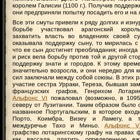
королем Галисии (1100 г.). Получив поддерж
они предприняли попытку посадить его и на 
Все эти смуты привели к ряду долгих и изну
борьбе участвовал арагонский корол
захватить власть во владениях своей су
оказывала поддержку сыну, то мирилась с
что ее сын достигнет преобладания; иногда 
и риск вела борьбу против той и другой сто
поддержку знати и городов. К этому врем
значительно возросла, и они нередко для 
сил заключали между собой союзы. В этих 
участие сестра Урраки, Тереза, бывшая за
французских графов, Генрихом Лотарин
Альфонс VI
пожаловал (возможно, в 1095 
северу от Лузитании. Таким образом было 
названное Португальским, в которое вход
Порто, Коимбра, Визеу и Ламегу, а 
междуречье Тахо и Миньо.
Альфонс V
графство лотарингскому графу на правах ф
как вассала, платить определенную е