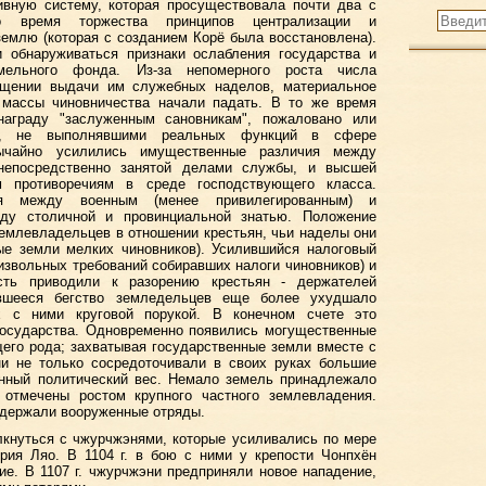
ивную систему, которая просуществовала почти два с
о время торжества принципов централизации и
землю (которая с созданием Корё была восстановлена).
и обнаруживаться признаки ослабления государства и
емельного фонда. Из-за непомерного роста числа
ащении выдачи им служебных наделов, материальное
й массы чиновничества начали падать. В то же время
аграду "заслуженным сановникам", пожаловано или
ов, не выполнявшими реальных функций в сфере
вычайно усилились имущественные различия между
 непосредственно занятой делами службы, и высшей
м противоречиям в среде господствующего класса.
ия между военным (менее привилегированным) и
жду столичной и провинциальной знатью. Положение
емлевладельцев в отношении крестьян, чьи наделы они
ые земли мелких чиновников). Усилившийся налоговый
оизвольных требований собиравших налоги чиновников) и
сть приводили к разорению крестьян - держателей
ившееся бегство земледельцев еще более ухудшало
х с ними круговой порукой. В конечном счете это
государства. Одновременно появились могущественные
его рода; захватывая государственные земли вместе с
ни не только сосредоточивали в своих руках большие
енный политический вес. Немало земель принадлежало
 отмечены ростом крупного частного землевладения.
держали вооруженные отряды.
лкнуться с чжурчжэнями, которые усиливались по мере
ерия Ляо. В 1104 г. в бою с ними у крепости Чонпхён
ие. В 1107 г. чжурчжэни предприняли новое нападение,