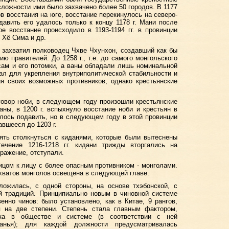
 сложности ими было захвачено более 50 городов. В 1177
ов восстания на юге, восстание перекинулось на северо-
авить его удалось только к концу 1178 г. Мани после
е восстание происходило в 1193-1194 гг. в провинции
 Хё Сима и др.
е захватил полководец Чхве Чхунхон, создавший как бы
ю правителей. До 1258 г., т.е. до самого монгольского
сам и его потомки, а ваны обладали лишь номинальной
ал для укрепления внутриполитической стабильности и
я своих возможных противников, однако крестьянские
аговор ноби, в следующем году произошли крестьянские
аны, в 1200 г. вспыхнуло восстание ноби и крестьян в
далось подавить, но в следующем году в этой провинции
вшееся до 1203 г.
пять столкнуться с киданями, которые были вытеснены
ечение 1216-1218 гг. кидани трижды вторгались на
оражение, отступали.
ицом к лицу с более опасным противником - монголами.
ахватов монголов освещена в следующей главе.
ложилась, с одной стороны, на основе тхэбонской, с
ой традиций. Принципиально новым в чиновной системе
енно чинов: было установлено, как в Китае, 9 рангов,
 на две степени. Степень стала главным фактором,
ка в обществе и системе (в соответствии с ней
анья); для каждой должности предусматривалась