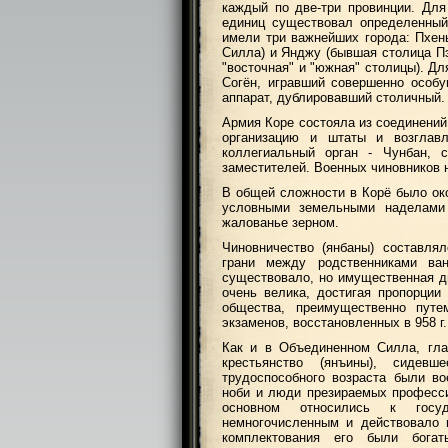
каждый по две-три провинции. Дл
единиц существовал определенный
имели три важнейших города: Пхен
Силла) и Янджу (бывшая столица Пэ
"восточная" и "южная" столицы). Д
Согён, игравший совершенно особ
аппарат, дублировавший столичный.
Армия Коре состояла из соединений
организацию и штаты и возглав
коллегиальный орган - Чунбан, 
заместителей. Военных чиновников 
В общей сложности в Корё было око
условными земельными наделами 
жалованье зерном.
Чиновничество (янбаны) составля
грани между родственниками ва
существовало, но имущественная 
очень велика, достигая пропорции
общества, преимущественно пут
экзаменов, восстановленных в 958 г.
Как и в Объединенном Силла, гла
крестьянство (янъины), сидев
трудоспособного возраста были во
ноби и люди презираемых професс
основном относились к госуд
немногочисленным и действовало 
комплектования его были богат