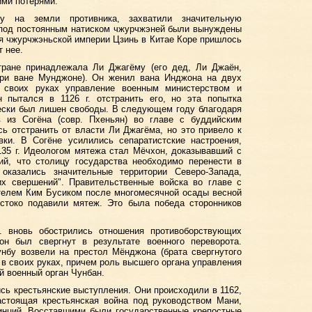
ими потерями.
ну на земли противника, захватили значительную
а под постоянным натиском чжурчжэней были вынуждены
ия чжурчжэньской империи Цзинь в Китае Коре пришлось
 нее.
тране принадлежала Ли Джагёму (его дед, Ли Джаён,
ри ване Мунджоне). Он женил вана Инджона на двух
 своих руках управление военным министерством и
 пытался в 1126 г. отстранить его, но эта попытка
чески был лишен свободы. В следующем году благодаря
в из Согёна (совр. Пхеньян) во главе с буддийским
 отстранить от власти Ли Джагёма, но это привело к
вки. В Согёне усилились сепаратистские настроения,
35 г. Идеологом мятежа стал Мёчхон, доказывавший с
ий, что столицу государства необходимо перенести в
оказались значительные территории Северо-Запада,
их свершений". Правительственные войска во главе с
елем Ким Бусиком после многомесячной осады весной
естоко подавили мятеж. Это была победа сторонников
. вновь обострились отношения противоборствующих
он был свергнут в результате военного переворота.
нбу возвели на престол Мёнджона (брата свергнутого
 в своих руках, причем роль высшего органа управления
 военный орган Чунбан.
ись крестьянские выступления. Они происходили в 1162,
 настоящая крестьянская война под руководством Мани,
инций. Восставшими были государственные крепостные