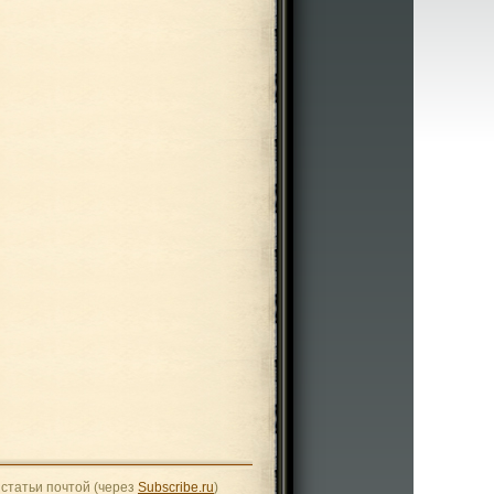
статьи почтой (через
Subscribe.ru
)