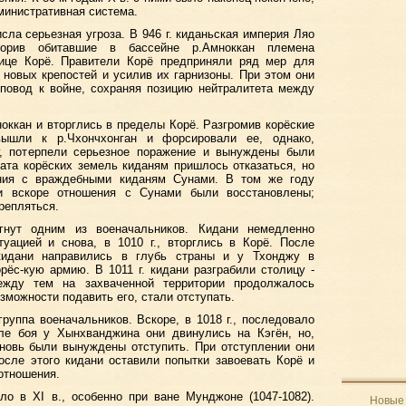
министративная система.
сла серьезная угроза. В 946 г. киданьская империя Ляо
корив обитавшие в бассейне р.Амноккан племена
ице Корё. Правители Корё предприняли ряд мер для
 новых крепостей и усилив их гарнизоны. При этом они
 повод к войне, сохраняя позицию нейтралитета между
ноккан и вторглись в пределы Корё. Разгромив корёские
вышли к р.Чхончхонган и форсировали ее, однако,
, потерпели серьезное поражение и вынуждены были
ата корёских земель киданям пришлось отказаться, но
ения с враждебными киданям Сунами. В том же году
и вскоре отношения с Сунами были восстановлены;
репляться.
гнут одним из военачальников. Кидани немедленно
туацией и снова, в 1010 г., вторглись в Корё. После
кидани направились в глубь страны и у Тхонджу в
ёс-кую армию. В 1011 г. кидани разграбили столицу -
ежду тем на захваченной территории продолжалось
озможности подавить его, стали отступать.
группа военачальников. Вскоре, в 1018 г., последовало
сле боя у Хынхванджина они двинулись на Кэгён, но,
вновь были вынуждены отступить. При отступлении они
осле этого кидани оставили попытки завоевать Корё и
отношения.
ло в XI в., особенно при ване Мунджоне (1047-1082).
Новые 