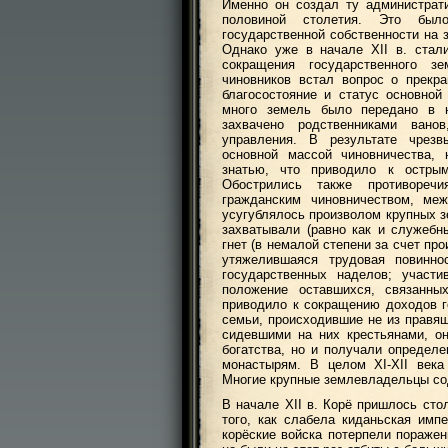
Именно он создал ту администрат
половиной столетия. Это был
государственной собственности на 
Однако уже в начале XII в. стал
сокращения государственного з
чиновников встал вопрос о прекр
благосостояние и статус основно
много земель было передано в н
захвачено родственниками ван
управления. В результате чрез
основной массой чиновничества,
знатью, что приводило к остры
Обострились также противореч
гражданским чиновничеством, ме
усугублялось произволом крупных з
захватывали (равно как и служебн
гнет (в немалой степени за счет пр
утяжелившаяся трудовая повинно
государственных наделов; участ
положение оставшихся, связанны
приводило к сокращению доходов 
семьи, происходившие не из правящ
сидевшими на них крестьянами, о
богатства, но и получали определ
монастырям. В целом XI-XII века
Многие крупные землевладельцы со
В начале XII в. Корё пришлось сто
того, как слабела киданьская имп
корёские войска потерпели поражен