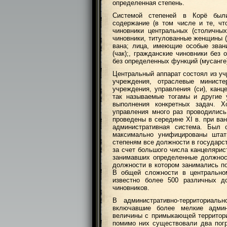
определенная степень.
Системой степеней в Корё был
содержание (в том числе и те, ч
чиновники центральных (столичны
чиновники, титулованные женщины (
вана; лица, имеющие особые зван
(чак);, гражданские чиновники без
без определенных функций (мусанге
Центральный аппарат состоял из у
учреждения, отраслевые министе
учреждения, управления (си), канц
так называемые тогамы и другие 
выполнения конкретных задач. 
управления много раз проводилис
проведены в середине XI в. при ва
административная система. Был 
максимально унифицированы штат
степеням все должности в государс
за счет большого числа канцелярис
занимавших определенные должнос
должности в котором занимались п
В общей сложности в центральном
известно более 500 различных д
чиновников.
В административно-территориал
включавшие более мелкие админ
величины с примыкающей территорие
помимо них существовали два пог