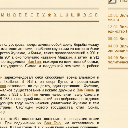
М
Н
О
П
Р
С
Т
У
Ф
Х
Ц
Ч
Ш
Щ
Э
Ю
Я
12.01
Виль
жизни
12.01
Виль
единство 
09.01
Виль
го полуострова представляла собой арену борьбы между
04.09
Виль
ыми властителями, наиболее крупными из которых были
оппозиции
рство Хубэкче, и Кунье, также провозгласивший в 901 г.
(в 904 г. оно получило название Маджин, а затем, в 911
04.09
Виль
Кунье выделялся
Ван Гон
, выходец из влиятельной семьи,
политичес
 государства Силла и владевшей землями в районе
он
зарекомендовал себя способным военачальником и
 Тхэбоне. В 918 г. он сверг Кунье и провозгласил
Гона
оставался, по существу, один противник - Хубэкче,
 жалкое существование и искало дружбы с
Ван Гоном
(в
оюз, в 931 г.
Ван Гон
лично нанес визит вану Силла и
 В 935 г. последний силлаский ван добровольно отдался
дующем году было наконец уничтожено Хубэкче и тем
траны. Столицей нового государства стал Сонак,
он).
то, чтобы полностью покончить с сепаратистскими
ей. При подчинении их
Ван Гону
им оставлялись в
ния. К 80-м годам Х в. с ними было наконец покончено,