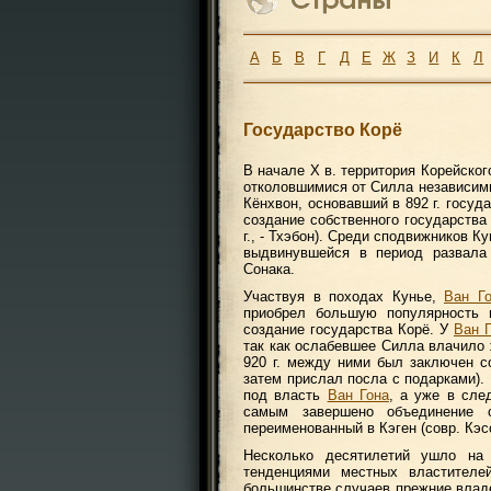
А
Б
В
Г
Д
Е
Ж
З
И
К
Л
Государство Корё
В начале Х в. территория Корейско
отколовшимися от Силла независим
Кёнхвон, основавший в 892 г. госуда
создание собственного государства 
г., - Тхэбон). Среди сподвижников 
выдвинувшейся в период развала
Сонака.
Участвуя в походах Кунье,
Ван Г
приобрел большую популярность в
создание государства Корё. У
Ван 
так как ослабевшее Силла влачило
920 г. между ними был заключен с
затем прислал посла с подарками).
под власть
Ван Гона
, а уже в сле
самым завершено объединение с
переименованный в Кэген (совр. Кэс
Несколько десятилетий ушло на 
тенденциями местных властител
большинстве случаев прежние владе