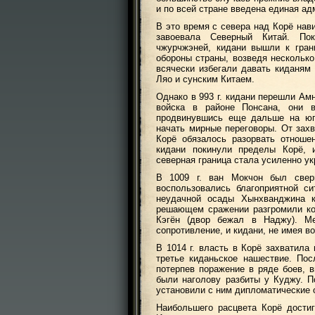
и по всей стране введена единая ад
В это время с севера над Корё нави
завоевала Северный Китай. По
чжурчжэней, кидани вышли к гран
обороны страны, возведя несколько
всячески избегали давать киданям
Ляо и сунским Китаем.
Однако в 993 г. кидани перешли Ам
войска в районе Понсана, они 
продвинувшись еще дальше на юг
начать мирные переговоры. От захв
Корё обязалось разорвать отнош
кидани покинули пределы Корё, 
северная граница стала усиленно ук
В 1009 г. ван Мокчон был свер
воспользовались благоприятной си
неудачной осады Хынхванджина 
решающем сражении разгромили кор
Кэгён (двор бежал в Наджу). М
сопротивление, и кидани, не имея в
В 1014 г. власть в Корё захватила 
третье киданьское нашествие. По
потерпев поражение в ряде боев, 
были наголову разбиты у Куджу. П
установили с ним дипломатические 
Наибольшего расцвета Корё достиг