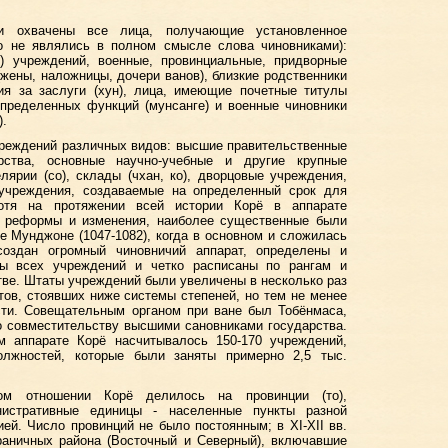
и охвачены все лица, получающие установленное
то не являлись в полном смысле слова чиновниками):
х) учреждений, военные, провинциальные, придворные
жены, наложницы, дочери ванов), близкие родственники
ия за заслуги (хун), лица, имеющие почетные титулы
 определенных функций (мунсанге) и военные чиновники
).
чреждений различных видов: высшие правительственные
рства, основные научно-учебные и другие крупные
елярии (со), склады (чхан, ко), дворцовые учреждения,
учреждения, создаваемые на определенный срок для
Хотя на протяжении всей истории Корё в аппарате
ь реформы и изменения, наиболее существенные были
не Мунджоне (1047-1082), когда в основном и сложилась
создан огромный чиновничий аппарат, определены и
ы всех учреждений и четко расписаны по рангам и
тве. Штаты учреждений были увеличены в несколько раз
тов, стоявших ниже системы степеней, но тем не менее
ти. Совещательным органом при ване был Тобёнмаса,
о совместительству высшими сановниками государства.
 аппарате Корё насчитывалось 150-170 учреждений,
олжностей, которые были заняты примерно 2,5 тыс.
ьном отношении Корё делилось на провинции (то),
истративные единицы - населенные пункты разной
й. Число провинций не было постоянным; в ХI-ХII вв.
раничных района (Восточный и Северный), включавшие