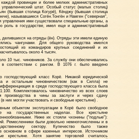
я каждой провинции и более мелких административных
 управленческий штат. Особый статус (малых столиц)
ьян (бывшая столица Когурё), Кёнджу (бывшая столица
кче), называвшиеся Согён.Тонгён и Намген ("северная",
ля управления ими существовали специальные органы, а
ую роль в государстве, имел еще и административный
, делившихся на отряды (ён). Отряды эти имели единую
лялись чангунами. Для общего руководства имелся
состоящий из командиров крупных соединений и их
насчитывалось около 4 тысяч.
ло 10 тыс. чиновников. За службу они обеспечивались
в соответствии с рангом. В 1076 г. было введено
ло господствующий класс Корё. Никакой юридической
на и остальным чиновничеством (как в Силла) не
дифференциация в среде господствующего класса была
 1:100. Комплектовалось чиновничество из всех слоев
ем производства в чины за заслуги и через сдачу
 (в них могли участвовать и свободные крестьяне) .
вным объектом эксплуатации в Корё было свободное
шее на государственных наделах. Все крестьяне
еннообязанными. Ниже их стояли чхонины ("подлые"):
ий. Ремесленники были довольно немногочисленны и в
арственному сектору. Купечество было также
в основном в сфере казенных интересов. Источником
ые крестьяне. Хотя занятие торговлей считалось