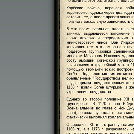
но были на этот раз отбиты с больш
Корёские войска, перенеся вой
территорию, однако через два год
оставить ее, а после провозглашен
признать вассальную зависимость от
В это время реальная власть в с
занимал выдающееся положение п
своих дочерях и сосредоточил в
министерством чинов. Ван Инджон
кончилась тем, что сам ван факти
поддержке группировки сановнико
монахом Мёчхоном Инджону удалось
росту амбиций согёнской группиро
вылившиеся в крупнейший мятеж 11
помощью геомантических построен
Согён. Под властью мятежников 
объявленные "Государством велик
выдающимся государственным деят
1136 г. взяли Согён штурмом и ж
укрепления государства.
Однако во второй половине XII в
группировок. В 1170 г. ван Ыйдж
Военачальники во главе с Чон Джу
вана), но реальную власть оставили
фактически выполнял коллегиальный
С середины XII в. в стране участил
1166 гг., а в 1176 г. разразилась
охватившая несколько южных пров