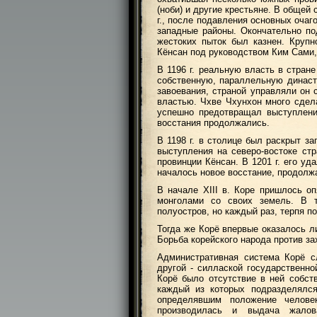
(ноби) и другие крестьяне. В общей
г., после подавления основных очаг
западные районы. Окончательно под
жестоких пыток был казнен. Крупно
Кёнсан под руководством Ким Сами,
В 1196 г. реальную власть в стран
собственную, параллельную династи
завоевания, страной управляли он 
властью. Чхве Чхунхон много сдел
успешно предотвращал выступлени
восстания продолжались.
В 1198 г. в столице был раскрыт з
выступления на северо-востоке стр
провинции Кёнсан. В 1201 г. его у
началось новое восстание, продолжа
В начале XIII в. Коре пришлось о
монголами со своих земель. В т
полуостров, но каждый раз, терпя п
Тогда же Корё впервые оказалось л
Борьба корейского народа против з
Административная система Корё с
другой - силлаской государственн
Корё было отсутствие в ней собств
каждый из которых подразделялся
определявшим положение челове
производилась и выдача жалов