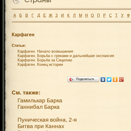
А
Б
В
Г
Д
Е
Ж
З
И
К
Л
М
Н
О
П
Р
С
Т
У
Ф
Карфаген
Статьи:
Карфаген. Начало возвышения
Карфаген. Борьба с греками и дальнейшая экспансия
Карфаген. Борьба за Сицилию
Карфаген. Конец истории
Поделиться…
См. также:
Гамилькар Барка
Ганнибал Барка
Пуническая война, 2-я
Битва при Каннах