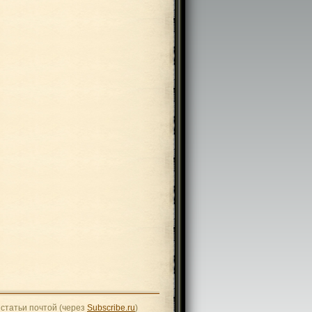
статьи почтой (через
Subscribe.ru
)