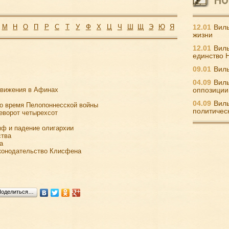
М
Н
О
П
Р
С
Т
У
Ф
Х
Ц
Ч
Ш
Щ
Э
Ю
Я
12.01
Виль
жизни
12.01
Виль
единство 
09.01
Виль
04.09
Виль
движения в Афинах
оппозиции
04.09
Виль
о время Пелопоннесской войны
политичес
еворот четырехсот
мф и падение олигархии
ства
а
аконодательство Клисфена
Поделиться…