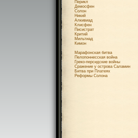
Перикл
Демосфен
Солон
Никий
Алкивиад
Клисфен
Писистрат
Критий
Мильтиад
Кимон
Марафонская битва
Пелопоннесская война
Греко-персидские войны
Сражение у острова Саламин
Битва при Платеях
Реформы Солона