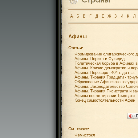
А
Б
В
Г
Д
Е
Ж
З
И
К
Л
Афины
Статьи:
Формирование олигархического 
Афины. Перикл и Фукидид
Политическая борьба в Афинах в
Афины. Кризис демократии и пер
Афины. Переворот 404 г. до н.э.
Афины. Тирания Тридцати - триу
Образование Афинского государ
Афины. Законодательство Солон
Афины. Тирания Писистрата и з
Афины после тирании Тридцати
Конец самостоятельности Афин
См. также:
Фемистокл